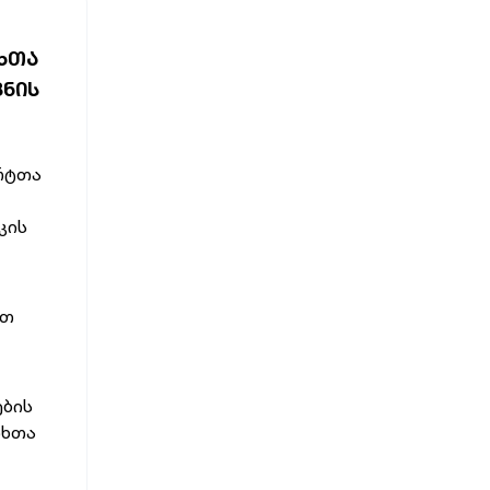
ᲮᲗᲐ
ᲕᲜᲘᲡ
ერტთა
კის
ათ
ების
თხთა