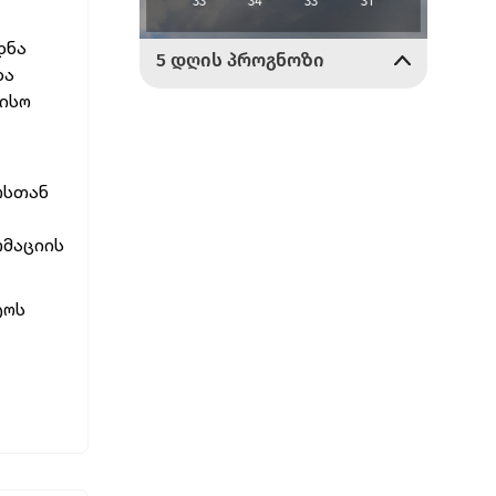
დნა
და
რისო
ოსთან
რმაციის
ტოს