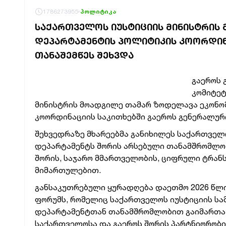
1786273955
პოლიტიკა
ᲡᲐᲥᲐᲠᲗᲕᲔᲚᲝᲡ ᲘᲣᲡᲢᲘᲪᲘᲘᲡ ᲛᲘᲜᲘᲡᲢᲠᲘᲡ
ᲓᲔᲞᲐᲠᲢᲐᲛᲔᲜᲢᲘᲡ ᲞᲝᲚᲘᲢᲘᲙᲘᲡ ᲙᲝᲝᲠᲓᲘᲜᲐ
ᲗᲐᲜᲐᲨᲔᲛᲬᲔᲡ ᲨᲔᲮᲕᲓᲐ
გაეროს 
კომიტეტ
მინისტრის მოადგილე თამარ ზოდელავა ეკონო
კოორდინაციის საკითხებში გაეროს გენერალური
შეხვედრაზე მხარეებმა განიხილეს საქართველ
დეპარტამენტს შორის არსებული თანამშრომლობ
შორის, საჯარო მმართველობის, ციფრული ტრან
მიმართულებით.
განსაკუთრებული ყურადღება დაეთმო 2026 წლი
ფორუმს, რომელიც საქართველოს იუსტიციის სა
დეპარტამენტთან თანამშრომლობით გაიმართა. 
საქართველოსა და გაეროს შორის პარტნიორობი