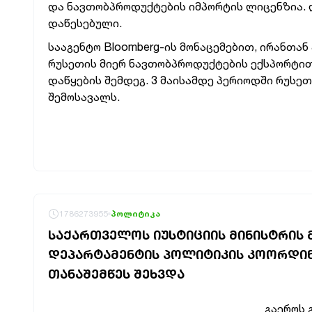
და ნავთობპროდუქტების იმპორტის ლიცენზია. დ
დაწესებული.
სააგენტო Bloomberg-ის მონაცემებით, ირანთა
რუსეთის მიერ ნავთობპროდუქტების ექსპორტით 
დაწყების შემდეგ. 3 მაისამდე პერიოდში რუსე
შემოსავალს.
1786273955
პოლიტიკა
ᲡᲐᲥᲐᲠᲗᲕᲔᲚᲝᲡ ᲘᲣᲡᲢᲘᲪᲘᲘᲡ ᲛᲘᲜᲘᲡᲢᲠᲘᲡ
ᲓᲔᲞᲐᲠᲢᲐᲛᲔᲜᲢᲘᲡ ᲞᲝᲚᲘᲢᲘᲙᲘᲡ ᲙᲝᲝᲠᲓᲘᲜᲐ
ᲗᲐᲜᲐᲨᲔᲛᲬᲔᲡ ᲨᲔᲮᲕᲓᲐ
გაეროს 