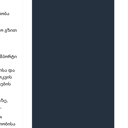
რობა
აო გზით
იმპორტი
ისა და
ოკვის
დების
ზე,
.
ო
თობისა