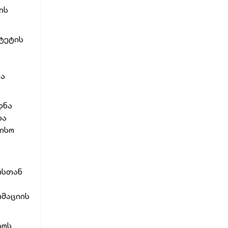
ის
ტეტის
და
დნა
და
რისო
ოსთან
რმაციის
ტოს