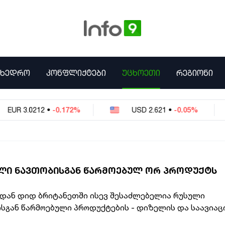
ᲛᲮᲔᲓᲠᲝ
ᲙᲝᲜᲤᲚᲘᲥᲢᲔᲑᲘ
ᲣᲪᲮᲝᲔᲗᲘ
ᲠᲔᲒᲘᲝᲜᲘ
12
•
-0.172%
USD
2.621
•
-0.05%
RU
ᲣᲚᲘ ᲜᲐᲕᲗᲝᲑᲘᲡᲒᲐᲜ ᲬᲐᲠᲛᲝᲔᲑᲣᲚ ᲝᲠ ᲞᲠᲝᲓᲣᲥᲢᲡ
იდან დიდ ბრიტანეთში ისევ შესაძლებელია რუსული
სგან წარმოებული პროდუქტების - დიზელის და საავიაც