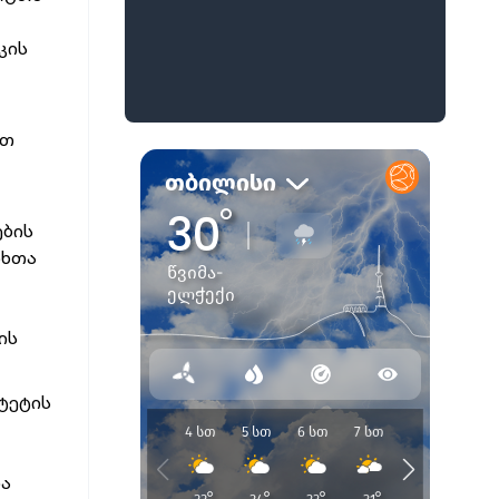
კის
ათ
ების
თხთა
ის
ტეტის
და