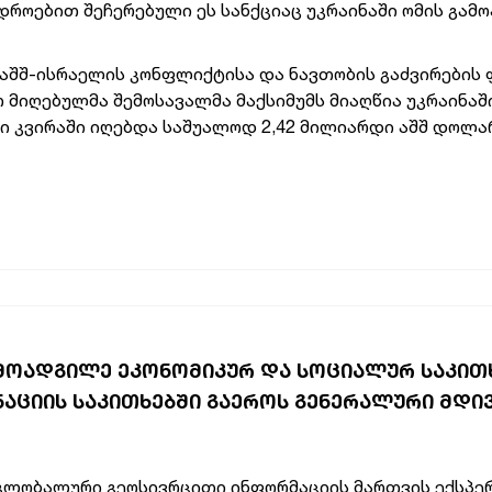
როებით შეჩერებული ეს სანქციაც უკრაინაში ომის გამო
ნ აშშ-ისრაელის კონფლიქტისა და ნავთობის გაძვირების 
მიღებულმა შემოსავალმა მაქსიმუმს მიაღწია უკრაინაშ
თი კვირაში იღებდა საშუალოდ 2,42 მილიარდი აშშ დოლა
 ᲛᲝᲐᲓᲒᲘᲚᲔ ᲔᲙᲝᲜᲝᲛᲘᲙᲣᲠ ᲓᲐ ᲡᲝᲪᲘᲐᲚᲣᲠ ᲡᲐᲙᲘᲗ
ᲪᲘᲘᲡ ᲡᲐᲙᲘᲗᲮᲔᲑᲨᲘ ᲒᲐᲔᲠᲝᲡ ᲒᲔᲜᲔᲠᲐᲚᲣᲠᲘ ᲛᲓᲘ
გლობალური გეოსივრცითი ინფორმაციის მართვის ექსპ