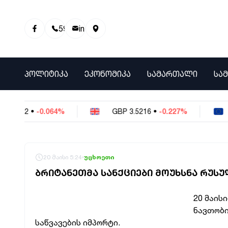
595 01 81 00
info@info9.ge
ᲞᲝᲚᲘᲢᲘᲙᲐ
ᲔᲙᲝᲜᲝᲛᲘᲙᲐ
ᲡᲐᲛᲐᲠᲗᲐᲚᲘ
ᲡᲐ
-0.064%
GBP
3.5216
•
-0.227%
EUR
3.02
20 მაისი 5:24
უცხოეთი
ᲑᲠᲘᲢᲐᲜᲔᲗᲛᲐ ᲡᲐᲜᲥᲪᲘᲔᲑᲘ ᲛᲝᲣᲮᲡᲜᲐ ᲠᲣᲡ
20 მაის
ნავთობი
საწვავების იმპორტი.