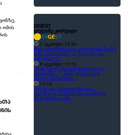
ა
ფონზე,
ი ომის
რის
ᲮᲗᲐ
ᲕᲜᲘᲡ
ერტთა