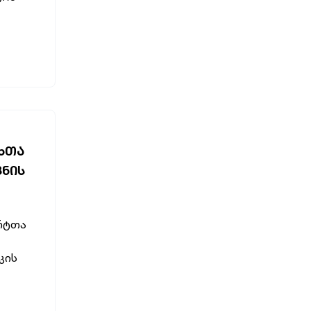
ᲮᲗᲐ
ᲕᲜᲘᲡ
ერტთა
კის