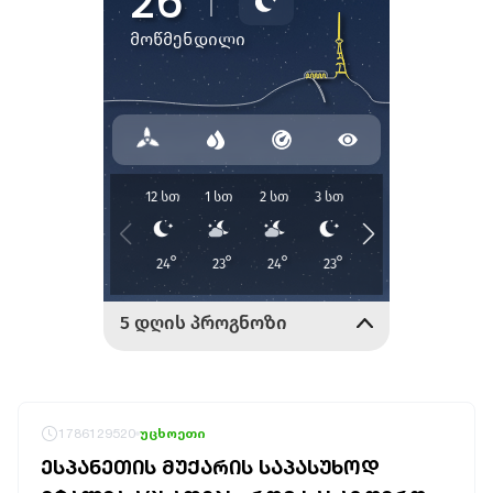
1786129520
უცხოეთი
ᲔᲡᲞᲐᲜᲔᲗᲘᲡ ᲛᲣᲥᲐᲠᲘᲡ ᲡᲐᲞᲐᲡᲣᲮᲝᲓ