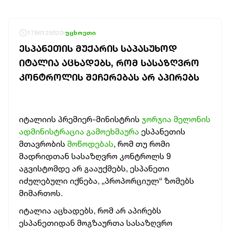
1786129520
უცხოეთი
ᲔᲡᲞᲐᲜᲔᲗᲘᲡ ᲛᲣᲥᲐᲠᲘᲡ ᲡᲐᲞᲐᲡᲣᲮᲝᲓ
ᲘᲢᲐᲚᲘᲐ ᲐᲪᲮᲐᲓᲔᲑᲡ, ᲠᲝᲛ ᲡᲐᲡᲐᲖᲦᲕᲠᲝ
ᲙᲝᲜᲢᲠᲝᲚᲘᲡ ᲨᲔᲩᲔᲠᲔᲑᲐᲡ ᲐᲠ ᲐᲞᲘᲠᲔᲑᲡ
იტალიის პრემიერ-მინისტრის
ჯორჯია მელონის
ადმინისტრაცია გამოეხმაურა
ესპანეთის
მთავრობის
მოწოდებას
, რომ თუ რომი
მადრიდთან სასაზღვრო კონტროლს 9
აგვისტომდე არ გააუქმებს, ესპანეთი
იძულებული იქნება, „პროპორციულ“ ზომებს
მიმართოს.
იტალია აცხადებს, რომ არ აპირებს
ესპანეთიდან მოგზაურთა სასაზღვრო