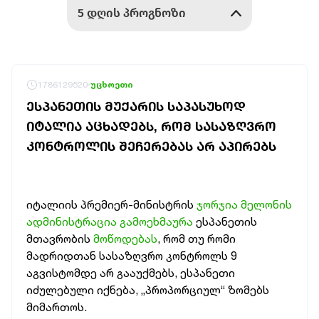
1786129520
უცხოეთი
ᲔᲡᲞᲐᲜᲔᲗᲘᲡ ᲛᲣᲥᲐᲠᲘᲡ ᲡᲐᲞᲐᲡᲣᲮᲝᲓ
ᲘᲢᲐᲚᲘᲐ ᲐᲪᲮᲐᲓᲔᲑᲡ, ᲠᲝᲛ ᲡᲐᲡᲐᲖᲦᲕᲠᲝ
ᲙᲝᲜᲢᲠᲝᲚᲘᲡ ᲨᲔᲩᲔᲠᲔᲑᲐᲡ ᲐᲠ ᲐᲞᲘᲠᲔᲑᲡ
იტალიის პრემიერ-მინისტრის
ჯორჯია მელონის
ადმინისტრაცია გამოეხმაურა
ესპანეთის
მთავრობის
მოწოდებას
, რომ თუ რომი
მადრიდთან სასაზღვრო კონტროლს 9
აგვისტომდე არ გააუქმებს, ესპანეთი
იძულებული იქნება, „პროპორციულ“ ზომებს
მიმართოს.