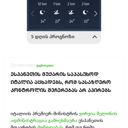
1786129520
უცხოეთი
ᲔᲡᲞᲐᲜᲔᲗᲘᲡ ᲛᲣᲥᲐᲠᲘᲡ ᲡᲐᲞᲐᲡᲣᲮᲝᲓ
ᲘᲢᲐᲚᲘᲐ ᲐᲪᲮᲐᲓᲔᲑᲡ, ᲠᲝᲛ ᲡᲐᲡᲐᲖᲦᲕᲠᲝ
ᲙᲝᲜᲢᲠᲝᲚᲘᲡ ᲨᲔᲩᲔᲠᲔᲑᲐᲡ ᲐᲠ ᲐᲞᲘᲠᲔᲑᲡ
იტალიის პრემიერ-მინისტრის
ჯორჯია მელონის
ადმინისტრაცია გამოეხმაურა
ესპანეთის
მთავრობის
მოწოდებას
, რომ თუ რომი