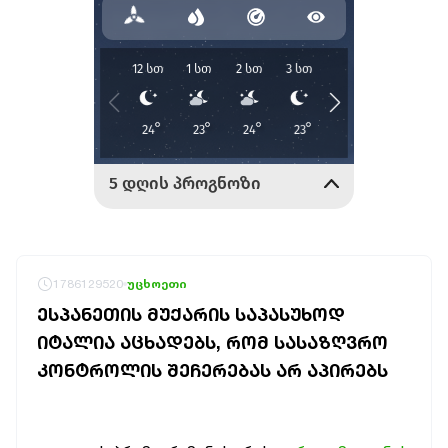
1786129520
უცხოეთი
ᲔᲡᲞᲐᲜᲔᲗᲘᲡ ᲛᲣᲥᲐᲠᲘᲡ ᲡᲐᲞᲐᲡᲣᲮᲝᲓ
ᲘᲢᲐᲚᲘᲐ ᲐᲪᲮᲐᲓᲔᲑᲡ, ᲠᲝᲛ ᲡᲐᲡᲐᲖᲦᲕᲠᲝ
ᲙᲝᲜᲢᲠᲝᲚᲘᲡ ᲨᲔᲩᲔᲠᲔᲑᲐᲡ ᲐᲠ ᲐᲞᲘᲠᲔᲑᲡ