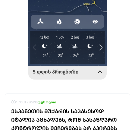
1786129520
უცხოეთი
ᲔᲡᲞᲐᲜᲔᲗᲘᲡ ᲛᲣᲥᲐᲠᲘᲡ ᲡᲐᲞᲐᲡᲣᲮᲝᲓ
ᲘᲢᲐᲚᲘᲐ ᲐᲪᲮᲐᲓᲔᲑᲡ, ᲠᲝᲛ ᲡᲐᲡᲐᲖᲦᲕᲠᲝ
ᲙᲝᲜᲢᲠᲝᲚᲘᲡ ᲨᲔᲩᲔᲠᲔᲑᲐᲡ ᲐᲠ ᲐᲞᲘᲠᲔᲑᲡ