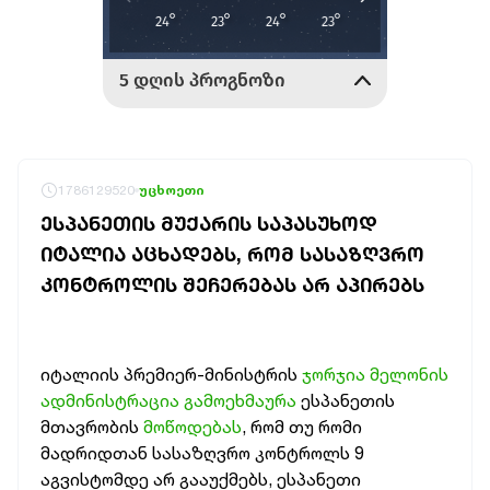
1786129520
უცხოეთი
ᲔᲡᲞᲐᲜᲔᲗᲘᲡ ᲛᲣᲥᲐᲠᲘᲡ ᲡᲐᲞᲐᲡᲣᲮᲝᲓ
ᲘᲢᲐᲚᲘᲐ ᲐᲪᲮᲐᲓᲔᲑᲡ, ᲠᲝᲛ ᲡᲐᲡᲐᲖᲦᲕᲠᲝ
ᲙᲝᲜᲢᲠᲝᲚᲘᲡ ᲨᲔᲩᲔᲠᲔᲑᲐᲡ ᲐᲠ ᲐᲞᲘᲠᲔᲑᲡ
იტალიის პრემიერ-მინისტრის
ჯორჯია მელონის
ადმინისტრაცია გამოეხმაურა
ესპანეთის
მთავრობის
მოწოდებას
, რომ თუ რომი
მადრიდთან სასაზღვრო კონტროლს 9
აგვისტომდე არ გააუქმებს, ესპანეთი