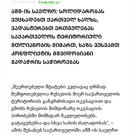
1786086781
პოლიტიკა
ᲐᲨᲨ-ᲘᲡ ᲡᲐᲔᲚᲩᲝ: ᲡᲝᲚᲘᲓᲐᲠᲝᲑᲐᲡ
ᲕᲣᲪᲮᲐᲓᲔᲑᲗ ᲥᲐᲠᲗᲕᲔᲚ ᲮᲐᲚᲮᲡ,
ᲕᲐᲓᲐᲡᲢᲣᲠᲔᲑᲗ ᲔᲠᲗᲒᲣᲚᲔᲑᲐᲡ
ᲡᲐᲥᲐᲠᲗᲕᲔᲚᲝᲡ ᲢᲔᲠᲘᲢᲝᲠᲘᲣᲚᲘ
ᲛᲗᲚᲘᲐᲜᲝᲑᲘᲡ ᲛᲘᲛᲐᲠᲗ, ᲮᲐᲖᲡ ᲕᲣᲡᲕᲐᲛᲗ
ᲙᲝᲜᲤᲚᲘᲥᲢᲘᲡ ᲛᲨᲕᲘᲓᲝᲑᲘᲐᲜᲘ
ᲒᲐᲓᲐᲭᲠᲘᲡ ᲡᲐᲭᲘᲠᲝᲔᲑᲐᲡ
„შეერთებული შტატები კვლავაც ღრმად
შეშფოთებულია რუსეთის მიერ საქართველოს
ტერიტორიის განგრძობადი ოკუპაციით და
გმობს რუსეთის მიმდინარე ოკუპაციის
პირობებში მომხდარ მკვლელობებს,
გატაცებებსა და სხვა სახის ძალადობას“, –
ამის შესახებ საქართველოში აშშ-ის საელჩო