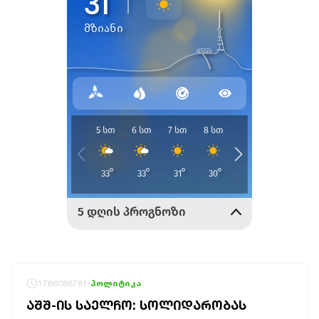
1786086781
პოლიტიკა
ᲐᲨᲨ-ᲘᲡ ᲡᲐᲔᲚᲩᲝ: ᲡᲝᲚᲘᲓᲐᲠᲝᲑᲐᲡ