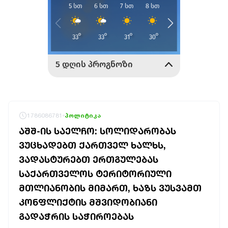
1786086781
პოლიტიკა
ᲐᲨᲨ-ᲘᲡ ᲡᲐᲔᲚᲩᲝ: ᲡᲝᲚᲘᲓᲐᲠᲝᲑᲐᲡ
ᲕᲣᲪᲮᲐᲓᲔᲑᲗ ᲥᲐᲠᲗᲕᲔᲚ ᲮᲐᲚᲮᲡ,
ᲕᲐᲓᲐᲡᲢᲣᲠᲔᲑᲗ ᲔᲠᲗᲒᲣᲚᲔᲑᲐᲡ
ᲡᲐᲥᲐᲠᲗᲕᲔᲚᲝᲡ ᲢᲔᲠᲘᲢᲝᲠᲘᲣᲚᲘ
ᲛᲗᲚᲘᲐᲜᲝᲑᲘᲡ ᲛᲘᲛᲐᲠᲗ, ᲮᲐᲖᲡ ᲕᲣᲡᲕᲐᲛᲗ
ᲙᲝᲜᲤᲚᲘᲥᲢᲘᲡ ᲛᲨᲕᲘᲓᲝᲑᲘᲐᲜᲘ
ᲒᲐᲓᲐᲭᲠᲘᲡ ᲡᲐᲭᲘᲠᲝᲔᲑᲐᲡ