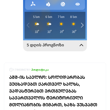
1786086781
პოლიტიკა
ᲐᲨᲨ-ᲘᲡ ᲡᲐᲔᲚᲩᲝ: ᲡᲝᲚᲘᲓᲐᲠᲝᲑᲐᲡ
ᲕᲣᲪᲮᲐᲓᲔᲑᲗ ᲥᲐᲠᲗᲕᲔᲚ ᲮᲐᲚᲮᲡ,
ᲕᲐᲓᲐᲡᲢᲣᲠᲔᲑᲗ ᲔᲠᲗᲒᲣᲚᲔᲑᲐᲡ
ᲡᲐᲥᲐᲠᲗᲕᲔᲚᲝᲡ ᲢᲔᲠᲘᲢᲝᲠᲘᲣᲚᲘ
ᲛᲗᲚᲘᲐᲜᲝᲑᲘᲡ ᲛᲘᲛᲐᲠᲗ, ᲮᲐᲖᲡ ᲕᲣᲡᲕᲐᲛᲗ