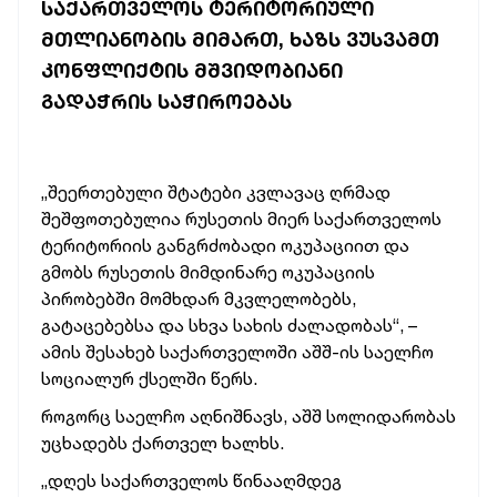
ᲡᲐᲥᲐᲠᲗᲕᲔᲚᲝᲡ ᲢᲔᲠᲘᲢᲝᲠᲘᲣᲚᲘ
ᲛᲗᲚᲘᲐᲜᲝᲑᲘᲡ ᲛᲘᲛᲐᲠᲗ, ᲮᲐᲖᲡ ᲕᲣᲡᲕᲐᲛᲗ
ᲙᲝᲜᲤᲚᲘᲥᲢᲘᲡ ᲛᲨᲕᲘᲓᲝᲑᲘᲐᲜᲘ
ᲒᲐᲓᲐᲭᲠᲘᲡ ᲡᲐᲭᲘᲠᲝᲔᲑᲐᲡ
„შეერთებული შტატები კვლავაც ღრმად
შეშფოთებულია რუსეთის მიერ საქართველოს
ტერიტორიის განგრძობადი ოკუპაციით და
გმობს რუსეთის მიმდინარე ოკუპაციის
პირობებში მომხდარ მკვლელობებს,
გატაცებებსა და სხვა სახის ძალადობას“, –
ამის შესახებ საქართველოში აშშ-ის საელჩო
სოციალურ ქსელში წერს.
როგორც საელჩო აღნიშნავს, აშშ სოლიდარობას
უცხადებს ქართველ ხალხს.
„დღეს საქართველოს წინააღმდეგ