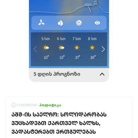
1786086781
პოლიტიკა
ᲐᲨᲨ-ᲘᲡ ᲡᲐᲔᲚᲩᲝ: ᲡᲝᲚᲘᲓᲐᲠᲝᲑᲐᲡ
ᲕᲣᲪᲮᲐᲓᲔᲑᲗ ᲥᲐᲠᲗᲕᲔᲚ ᲮᲐᲚᲮᲡ,
ᲕᲐᲓᲐᲡᲢᲣᲠᲔᲑᲗ ᲔᲠᲗᲒᲣᲚᲔᲑᲐᲡ