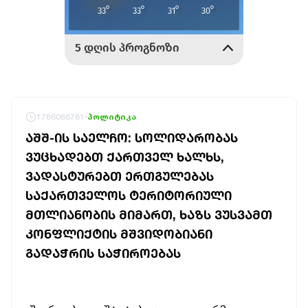
1786086781
პოლიტიკა
ᲐᲨᲨ-ᲘᲡ ᲡᲐᲔᲚᲩᲝ: ᲡᲝᲚᲘᲓᲐᲠᲝᲑᲐᲡ
ᲕᲣᲪᲮᲐᲓᲔᲑᲗ ᲥᲐᲠᲗᲕᲔᲚ ᲮᲐᲚᲮᲡ,
ᲕᲐᲓᲐᲡᲢᲣᲠᲔᲑᲗ ᲔᲠᲗᲒᲣᲚᲔᲑᲐᲡ
ᲡᲐᲥᲐᲠᲗᲕᲔᲚᲝᲡ ᲢᲔᲠᲘᲢᲝᲠᲘᲣᲚᲘ
ᲛᲗᲚᲘᲐᲜᲝᲑᲘᲡ ᲛᲘᲛᲐᲠᲗ, ᲮᲐᲖᲡ ᲕᲣᲡᲕᲐᲛᲗ
ᲙᲝᲜᲤᲚᲘᲥᲢᲘᲡ ᲛᲨᲕᲘᲓᲝᲑᲘᲐᲜᲘ
ᲒᲐᲓᲐᲭᲠᲘᲡ ᲡᲐᲭᲘᲠᲝᲔᲑᲐᲡ