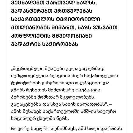
ᲕᲣᲪᲮᲐᲓᲔᲑᲗ ᲥᲐᲠᲗᲕᲔᲚ ᲮᲐᲚᲮᲡ,
ᲕᲐᲓᲐᲡᲢᲣᲠᲔᲑᲗ ᲔᲠᲗᲒᲣᲚᲔᲑᲐᲡ
ᲡᲐᲥᲐᲠᲗᲕᲔᲚᲝᲡ ᲢᲔᲠᲘᲢᲝᲠᲘᲣᲚᲘ
ᲛᲗᲚᲘᲐᲜᲝᲑᲘᲡ ᲛᲘᲛᲐᲠᲗ, ᲮᲐᲖᲡ ᲕᲣᲡᲕᲐᲛᲗ
ᲙᲝᲜᲤᲚᲘᲥᲢᲘᲡ ᲛᲨᲕᲘᲓᲝᲑᲘᲐᲜᲘ
ᲒᲐᲓᲐᲭᲠᲘᲡ ᲡᲐᲭᲘᲠᲝᲔᲑᲐᲡ
„შეერთებული შტატები კვლავაც ღრმად
შეშფოთებულია რუსეთის მიერ საქართველოს
ტერიტორიის განგრძობადი ოკუპაციით და
გმობს რუსეთის მიმდინარე ოკუპაციის
პირობებში მომხდარ მკვლელობებს,
გატაცებებსა და სხვა სახის ძალადობას“, –
ამის შესახებ საქართველოში აშშ-ის საელჩო
სოციალურ ქსელში წერს.
როგორც საელჩო აღნიშნავს, აშშ სოლიდარობას