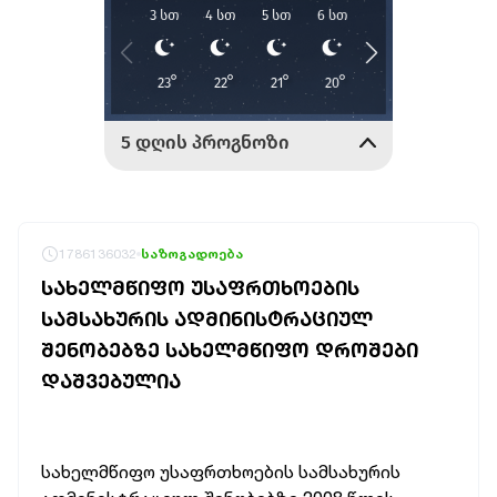
1786136032
საზოგადოება
ᲡᲐᲮᲔᲚᲛᲬᲘᲤᲝ ᲣᲡᲐᲤᲠᲗᲮᲝᲔᲑᲘᲡ
ᲡᲐᲛᲡᲐᲮᲣᲠᲘᲡ ᲐᲓᲛᲘᲜᲘᲡᲢᲠᲐᲪᲘᲣᲚ
ᲨᲔᲜᲝᲑᲔᲑᲖᲔ ᲡᲐᲮᲔᲚᲛᲬᲘᲤᲝ ᲓᲠᲝᲨᲔᲑᲘ
ᲓᲐᲨᲕᲔᲑᲣᲚᲘᲐ
სახელმწიფო უსაფრთხოების სამსახურის