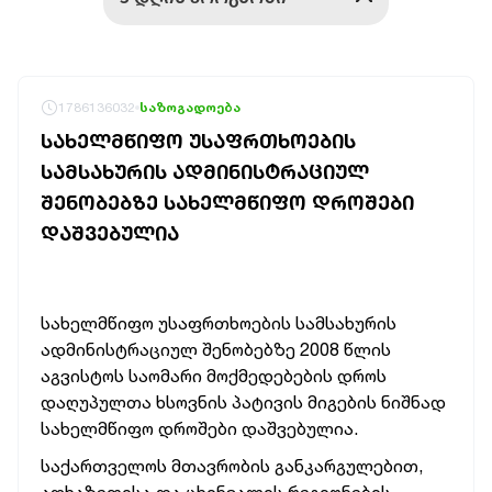
1786136032
საზოგადოება
ᲡᲐᲮᲔᲚᲛᲬᲘᲤᲝ ᲣᲡᲐᲤᲠᲗᲮᲝᲔᲑᲘᲡ
ᲡᲐᲛᲡᲐᲮᲣᲠᲘᲡ ᲐᲓᲛᲘᲜᲘᲡᲢᲠᲐᲪᲘᲣᲚ
ᲨᲔᲜᲝᲑᲔᲑᲖᲔ ᲡᲐᲮᲔᲚᲛᲬᲘᲤᲝ ᲓᲠᲝᲨᲔᲑᲘ
ᲓᲐᲨᲕᲔᲑᲣᲚᲘᲐ
სახელმწიფო უსაფრთხოების სამსახურის
ადმინისტრაციულ შენობებზე 2008 წლის
აგვისტოს საომარი მოქმედებების დროს
დაღუპულთა ხსოვნის პატივის მიგების
ნიშნად
სახელმწიფო დროშები დაშვებულია.
საქართველოს მთავრობის განკარგულებით,