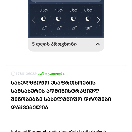
1786136032
საზოგადოება
ᲡᲐᲮᲔᲚᲛᲬᲘᲤᲝ ᲣᲡᲐᲤᲠᲗᲮᲝᲔᲑᲘᲡ
ᲡᲐᲛᲡᲐᲮᲣᲠᲘᲡ ᲐᲓᲛᲘᲜᲘᲡᲢᲠᲐᲪᲘᲣᲚ
ᲨᲔᲜᲝᲑᲔᲑᲖᲔ ᲡᲐᲮᲔᲚᲛᲬᲘᲤᲝ ᲓᲠᲝᲨᲔᲑᲘ
ᲓᲐᲨᲕᲔᲑᲣᲚᲘᲐ
სახელმწიფო უსაფრთხოების სამსახურის