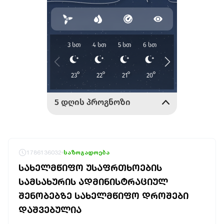
1786136032
საზოგადოება
ᲡᲐᲮᲔᲚᲛᲬᲘᲤᲝ ᲣᲡᲐᲤᲠᲗᲮᲝᲔᲑᲘᲡ
ᲡᲐᲛᲡᲐᲮᲣᲠᲘᲡ ᲐᲓᲛᲘᲜᲘᲡᲢᲠᲐᲪᲘᲣᲚ
ᲨᲔᲜᲝᲑᲔᲑᲖᲔ ᲡᲐᲮᲔᲚᲛᲬᲘᲤᲝ ᲓᲠᲝᲨᲔᲑᲘ
ᲓᲐᲨᲕᲔᲑᲣᲚᲘᲐ