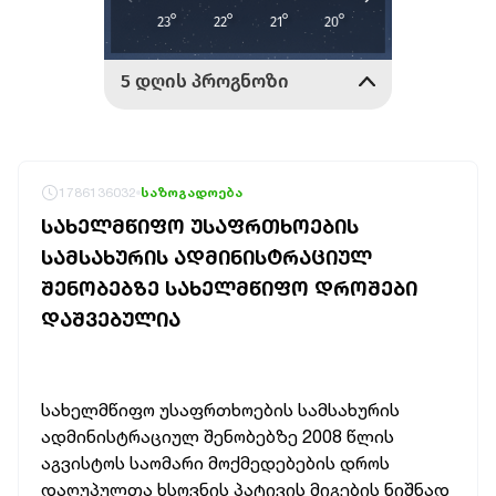
1786136032
საზოგადოება
ᲡᲐᲮᲔᲚᲛᲬᲘᲤᲝ ᲣᲡᲐᲤᲠᲗᲮᲝᲔᲑᲘᲡ
ᲡᲐᲛᲡᲐᲮᲣᲠᲘᲡ ᲐᲓᲛᲘᲜᲘᲡᲢᲠᲐᲪᲘᲣᲚ
ᲨᲔᲜᲝᲑᲔᲑᲖᲔ ᲡᲐᲮᲔᲚᲛᲬᲘᲤᲝ ᲓᲠᲝᲨᲔᲑᲘ
ᲓᲐᲨᲕᲔᲑᲣᲚᲘᲐ
სახელმწიფო უსაფრთხოების სამსახურის
ადმინისტრაციულ შენობებზე 2008 წლის
აგვისტოს საომარი მოქმედებების დროს
დაღუპულთა ხსოვნის პატივის მიგების
ნიშნად