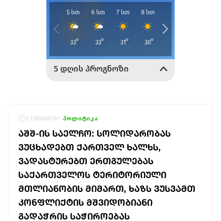
1786086781
პოლიტიკა
ᲐᲨᲨ-ᲘᲡ ᲡᲐᲔᲚᲩᲝ: ᲡᲝᲚᲘᲓᲐᲠᲝᲑᲐᲡ
ᲕᲣᲪᲮᲐᲓᲔᲑᲗ ᲥᲐᲠᲗᲕᲔᲚ ᲮᲐᲚᲮᲡ,
ᲕᲐᲓᲐᲡᲢᲣᲠᲔᲑᲗ ᲔᲠᲗᲒᲣᲚᲔᲑᲐᲡ
ᲡᲐᲥᲐᲠᲗᲕᲔᲚᲝᲡ ᲢᲔᲠᲘᲢᲝᲠᲘᲣᲚᲘ
ᲛᲗᲚᲘᲐᲜᲝᲑᲘᲡ ᲛᲘᲛᲐᲠᲗ, ᲮᲐᲖᲡ ᲕᲣᲡᲕᲐᲛᲗ
ᲙᲝᲜᲤᲚᲘᲥᲢᲘᲡ ᲛᲨᲕᲘᲓᲝᲑᲘᲐᲜᲘ
ᲒᲐᲓᲐᲭᲠᲘᲡ ᲡᲐᲭᲘᲠᲝᲔᲑᲐᲡ