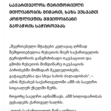
ᲡᲐᲥᲐᲠᲗᲕᲔᲚᲝᲡ ᲢᲔᲠᲘᲢᲝᲠᲘᲣᲚᲘ
ᲛᲗᲚᲘᲐᲜᲝᲑᲘᲡ ᲛᲘᲛᲐᲠᲗ, ᲮᲐᲖᲡ ᲕᲣᲡᲕᲐᲛᲗ
ᲙᲝᲜᲤᲚᲘᲥᲢᲘᲡ ᲛᲨᲕᲘᲓᲝᲑᲘᲐᲜᲘ
ᲒᲐᲓᲐᲭᲠᲘᲡ ᲡᲐᲭᲘᲠᲝᲔᲑᲐᲡ
„შეერთებული შტატები კვლავაც ღრმად
შეშფოთებულია რუსეთის მიერ საქართველოს
ტერიტორიის განგრძობადი ოკუპაციით და
გმობს რუსეთის მიმდინარე ოკუპაციის
პირობებში მომხდარ მკვლელობებს,
გატაცებებსა და სხვა სახის ძალადობას“, –
ამის შესახებ საქართველოში აშშ-ის საელჩო
სოციალურ ქსელში წერს.
როგორც საელჩო აღნიშნავს, აშშ სოლიდარობას
უცხადებს ქართველ ხალხს.
„დღეს საქართველოს წინააღმდეგ