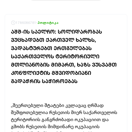
1786086781
პოლიტიკა
ᲐᲨᲨ-ᲘᲡ ᲡᲐᲔᲚᲩᲝ: ᲡᲝᲚᲘᲓᲐᲠᲝᲑᲐᲡ
ᲕᲣᲪᲮᲐᲓᲔᲑᲗ ᲥᲐᲠᲗᲕᲔᲚ ᲮᲐᲚᲮᲡ,
ᲕᲐᲓᲐᲡᲢᲣᲠᲔᲑᲗ ᲔᲠᲗᲒᲣᲚᲔᲑᲐᲡ
ᲡᲐᲥᲐᲠᲗᲕᲔᲚᲝᲡ ᲢᲔᲠᲘᲢᲝᲠᲘᲣᲚᲘ
ᲛᲗᲚᲘᲐᲜᲝᲑᲘᲡ ᲛᲘᲛᲐᲠᲗ, ᲮᲐᲖᲡ ᲕᲣᲡᲕᲐᲛᲗ
ᲙᲝᲜᲤᲚᲘᲥᲢᲘᲡ ᲛᲨᲕᲘᲓᲝᲑᲘᲐᲜᲘ
ᲒᲐᲓᲐᲭᲠᲘᲡ ᲡᲐᲭᲘᲠᲝᲔᲑᲐᲡ
„შეერთებული შტატები კვლავაც ღრმად
შეშფოთებულია რუსეთის მიერ საქართველოს
ტერიტორიის განგრძობადი ოკუპაციით და
გმობს რუსეთის მიმდინარე ოკუპაციის