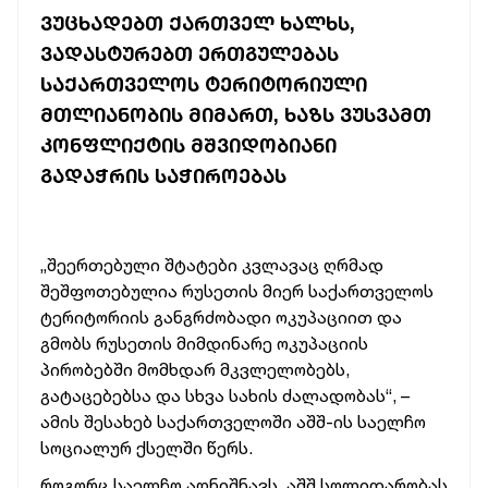
ᲕᲣᲪᲮᲐᲓᲔᲑᲗ ᲥᲐᲠᲗᲕᲔᲚ ᲮᲐᲚᲮᲡ,
ᲕᲐᲓᲐᲡᲢᲣᲠᲔᲑᲗ ᲔᲠᲗᲒᲣᲚᲔᲑᲐᲡ
ᲡᲐᲥᲐᲠᲗᲕᲔᲚᲝᲡ ᲢᲔᲠᲘᲢᲝᲠᲘᲣᲚᲘ
ᲛᲗᲚᲘᲐᲜᲝᲑᲘᲡ ᲛᲘᲛᲐᲠᲗ, ᲮᲐᲖᲡ ᲕᲣᲡᲕᲐᲛᲗ
ᲙᲝᲜᲤᲚᲘᲥᲢᲘᲡ ᲛᲨᲕᲘᲓᲝᲑᲘᲐᲜᲘ
ᲒᲐᲓᲐᲭᲠᲘᲡ ᲡᲐᲭᲘᲠᲝᲔᲑᲐᲡ
„შეერთებული შტატები კვლავაც ღრმად
შეშფოთებულია რუსეთის მიერ საქართველოს
ტერიტორიის განგრძობადი ოკუპაციით და
გმობს რუსეთის მიმდინარე ოკუპაციის
პირობებში მომხდარ მკვლელობებს,
გატაცებებსა და სხვა სახის ძალადობას“, –
ამის შესახებ საქართველოში აშშ-ის საელჩო
სოციალურ ქსელში წერს.
როგორც საელჩო აღნიშნავს, აშშ სოლიდარობას