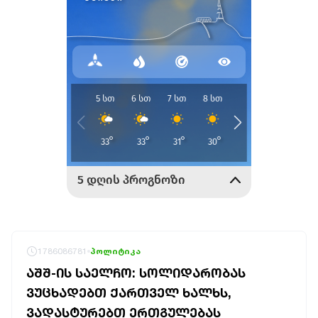
1786086781
პოლიტიკა
ᲐᲨᲨ-ᲘᲡ ᲡᲐᲔᲚᲩᲝ: ᲡᲝᲚᲘᲓᲐᲠᲝᲑᲐᲡ
ᲕᲣᲪᲮᲐᲓᲔᲑᲗ ᲥᲐᲠᲗᲕᲔᲚ ᲮᲐᲚᲮᲡ,
ᲕᲐᲓᲐᲡᲢᲣᲠᲔᲑᲗ ᲔᲠᲗᲒᲣᲚᲔᲑᲐᲡ