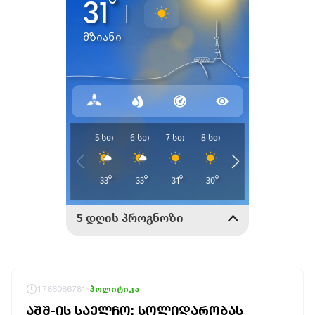
1786086781
პოლიტიკა
ᲐᲨᲨ-ᲘᲡ ᲡᲐᲔᲚᲩᲝ: ᲡᲝᲚᲘᲓᲐᲠᲝᲑᲐᲡ