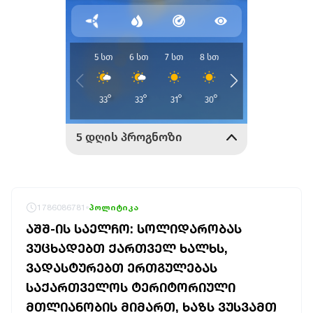
1786086781
პოლიტიკა
ᲐᲨᲨ-ᲘᲡ ᲡᲐᲔᲚᲩᲝ: ᲡᲝᲚᲘᲓᲐᲠᲝᲑᲐᲡ
ᲕᲣᲪᲮᲐᲓᲔᲑᲗ ᲥᲐᲠᲗᲕᲔᲚ ᲮᲐᲚᲮᲡ,
ᲕᲐᲓᲐᲡᲢᲣᲠᲔᲑᲗ ᲔᲠᲗᲒᲣᲚᲔᲑᲐᲡ
ᲡᲐᲥᲐᲠᲗᲕᲔᲚᲝᲡ ᲢᲔᲠᲘᲢᲝᲠᲘᲣᲚᲘ
ᲛᲗᲚᲘᲐᲜᲝᲑᲘᲡ ᲛᲘᲛᲐᲠᲗ, ᲮᲐᲖᲡ ᲕᲣᲡᲕᲐᲛᲗ