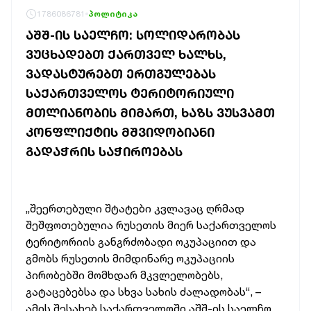
1786086781
პოლიტიკა
ᲐᲨᲨ-ᲘᲡ ᲡᲐᲔᲚᲩᲝ: ᲡᲝᲚᲘᲓᲐᲠᲝᲑᲐᲡ
ᲕᲣᲪᲮᲐᲓᲔᲑᲗ ᲥᲐᲠᲗᲕᲔᲚ ᲮᲐᲚᲮᲡ,
ᲕᲐᲓᲐᲡᲢᲣᲠᲔᲑᲗ ᲔᲠᲗᲒᲣᲚᲔᲑᲐᲡ
ᲡᲐᲥᲐᲠᲗᲕᲔᲚᲝᲡ ᲢᲔᲠᲘᲢᲝᲠᲘᲣᲚᲘ
ᲛᲗᲚᲘᲐᲜᲝᲑᲘᲡ ᲛᲘᲛᲐᲠᲗ, ᲮᲐᲖᲡ ᲕᲣᲡᲕᲐᲛᲗ
ᲙᲝᲜᲤᲚᲘᲥᲢᲘᲡ ᲛᲨᲕᲘᲓᲝᲑᲘᲐᲜᲘ
ᲒᲐᲓᲐᲭᲠᲘᲡ ᲡᲐᲭᲘᲠᲝᲔᲑᲐᲡ
„შეერთებული შტატები კვლავაც ღრმად
შეშფოთებულია რუსეთის მიერ საქართველოს
ტერიტორიის განგრძობადი ოკუპაციით და
გმობს რუსეთის მიმდინარე ოკუპაციის
პირობებში მომხდარ მკვლელობებს,
გატაცებებსა და სხვა სახის ძალადობას“, –
ამის შესახებ საქართველოში აშშ-ის საელჩო