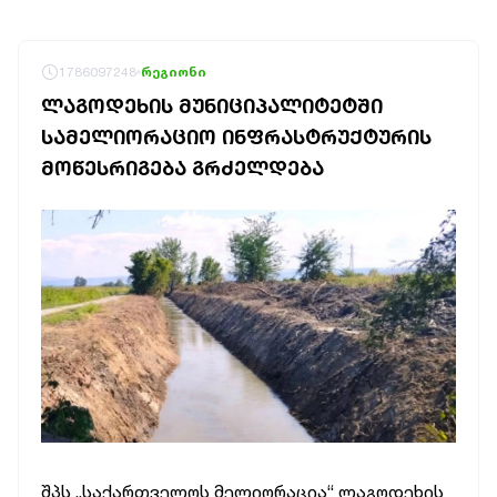
1786097248
რეგიონი
ᲚᲐᲒᲝᲓᲔᲮᲘᲡ ᲛᲣᲜᲘᲪᲘᲞᲐᲚᲘᲢᲔᲢᲨᲘ
ᲡᲐᲛᲔᲚᲘᲝᲠᲐᲪᲘᲝ ᲘᲜᲤᲠᲐᲡᲢᲠᲣᲥᲢᲣᲠᲘᲡ
ᲛᲝᲬᲔᲡᲠᲘᲒᲔᲑᲐ ᲒᲠᲫᲔᲚᲓᲔᲑᲐ
შპს „საქართველოს მელიორაცია“ ლაგოდეხის