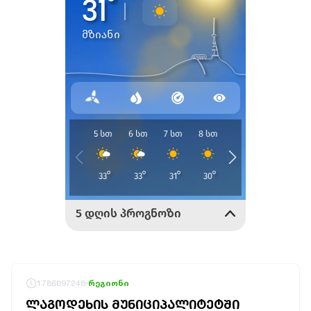
1786097248
რეგიონი
ᲚᲐᲒᲝᲓᲔᲮᲘᲡ ᲛᲣᲜᲘᲪᲘᲞᲐᲚᲘᲢᲔᲢᲨᲘ