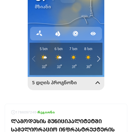
1786097248
რეგიონი
ᲚᲐᲒᲝᲓᲔᲮᲘᲡ ᲛᲣᲜᲘᲪᲘᲞᲐᲚᲘᲢᲔᲢᲨᲘ
ᲡᲐᲛᲔᲚᲘᲝᲠᲐᲪᲘᲝ ᲘᲜᲤᲠᲐᲡᲢᲠᲣᲥᲢᲣᲠᲘᲡ