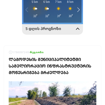
1786097248
რეგიონი
ᲚᲐᲒᲝᲓᲔᲮᲘᲡ ᲛᲣᲜᲘᲪᲘᲞᲐᲚᲘᲢᲔᲢᲨᲘ
ᲡᲐᲛᲔᲚᲘᲝᲠᲐᲪᲘᲝ ᲘᲜᲤᲠᲐᲡᲢᲠᲣᲥᲢᲣᲠᲘᲡ
ᲛᲝᲬᲔᲡᲠᲘᲒᲔᲑᲐ ᲒᲠᲫᲔᲚᲓᲔᲑᲐ