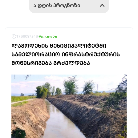
1786097248
რეგიონი
ᲚᲐᲒᲝᲓᲔᲮᲘᲡ ᲛᲣᲜᲘᲪᲘᲞᲐᲚᲘᲢᲔᲢᲨᲘ
ᲡᲐᲛᲔᲚᲘᲝᲠᲐᲪᲘᲝ ᲘᲜᲤᲠᲐᲡᲢᲠᲣᲥᲢᲣᲠᲘᲡ
ᲛᲝᲬᲔᲡᲠᲘᲒᲔᲑᲐ ᲒᲠᲫᲔᲚᲓᲔᲑᲐ