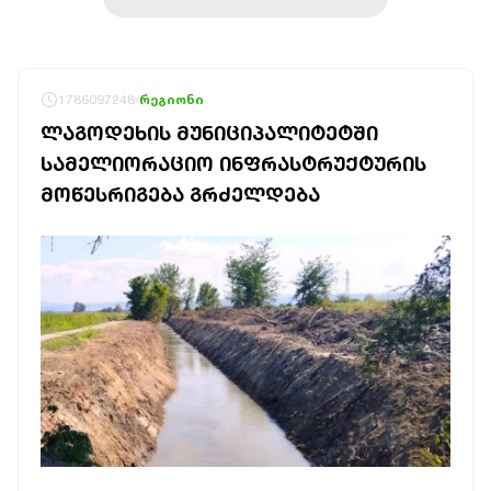
1786097248
რეგიონი
ᲚᲐᲒᲝᲓᲔᲮᲘᲡ ᲛᲣᲜᲘᲪᲘᲞᲐᲚᲘᲢᲔᲢᲨᲘ
ᲡᲐᲛᲔᲚᲘᲝᲠᲐᲪᲘᲝ ᲘᲜᲤᲠᲐᲡᲢᲠᲣᲥᲢᲣᲠᲘᲡ
ᲛᲝᲬᲔᲡᲠᲘᲒᲔᲑᲐ ᲒᲠᲫᲔᲚᲓᲔᲑᲐ