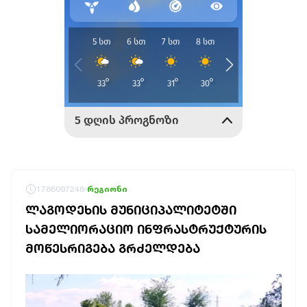
1786097248
რეგიონი
ᲚᲐᲒᲝᲓᲔᲮᲘᲡ ᲛᲣᲜᲘᲪᲘᲞᲐᲚᲘᲢᲔᲢᲨᲘ
ᲡᲐᲛᲔᲚᲘᲝᲠᲐᲪᲘᲝ ᲘᲜᲤᲠᲐᲡᲢᲠᲣᲥᲢᲣᲠᲘᲡ
ᲛᲝᲬᲔᲡᲠᲘᲒᲔᲑᲐ ᲒᲠᲫᲔᲚᲓᲔᲑᲐ