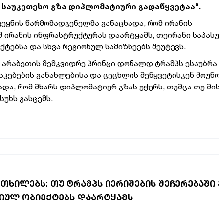
 საუკეთესო გზა დიპლომატიური გადაწყვეტაა“.
ვეყნის წარმომადგენელმა განაცხადა, რომ ირანის
შ ირანის ინფრასტრუქტურას დაარტყამს, თეირანი საპას
ქტებსა და სხვა რეგიონულ სამიზნეებს შეუტევს.
 არაბეთის მემკვიდრე პრინცი დონალდ ტრამპს ესაუბრა
კებების განახლებისა და ცეცხლის შეწყვეტისკენ მოუწ
ადა, რომ მხარს დიპლომატიურ გზას უჭერს, თუმცა თუ მი
უხს გასცემს.
ᲠᲗᲮᲘᲚᲔᲑᲡ: ᲗᲣ ᲢᲠᲐᲛᲞᲡ ᲘᲔᲠᲘᲨᲔᲑᲘᲡ ᲨᲔᲩᲔᲠᲔᲑᲐᲨᲘ
ᲒᲘᲣᲚ ᲝᲑᲘᲔᲥᲢᲔᲑᲡ ᲓᲐᲐᲠᲢᲧᲐᲛᲡ