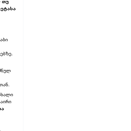
- თუ
ვეტასა
აბი
ებზე.
იშნულ
თან.
 ახალი
ნაირი
და