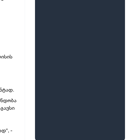
ლისის
ნტად.
 ნდობა
სგავსი
დ“, -