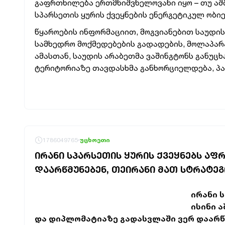
გაფრთხილება ერთმნიშვნელოვანი იყო – თუ აშ
სპარსეთის ყურის ქვეყნების ენერგეტიკულ ობიე
წყაროების ინფორმაციით, მოგვიანებით საუდის
სამხედრო მოქმედებების გადადების, მოლაპარა
ამასთან, საუდის არაბეთმა ვაშინგტონს განუცხ
ტერიტორიაზე თავდასხმა განხორციელდება, პას
1786049765
უცხოეთი
ᲘᲠᲐᲜᲘ ᲡᲞᲐᲠᲡᲔᲗᲘᲡ ᲧᲣᲠᲘᲡ ᲥᲕᲔᲧᲜᲔᲑᲡ ᲐᲤ
ᲓᲐᲐᲠᲬᲛᲣᲜᲔᲑᲔᲜ, ᲗᲔᲘᲠᲐᲜᲘ ᲛᲐᲗ ᲡᲢᲠᲐᲢᲔ
ირანი 
ისინი 
და დიპლომატიაზე გადასვლაში ვერ დაარწმ