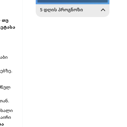
- თუ
ვეტასა
აბი
ებზე.
იშნულ
თან.
 ახალი
ნაირი
და