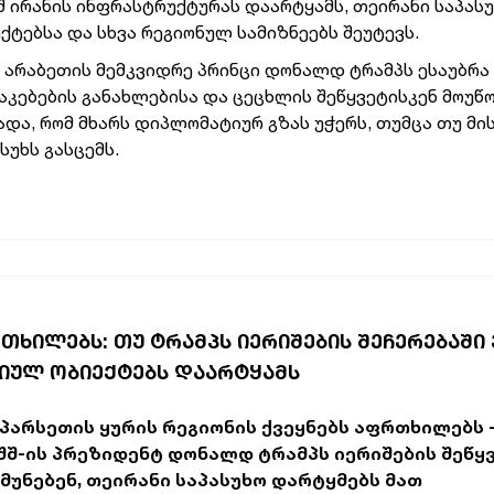
შ ირანის ინფრასტრუქტურას დაარტყამს, თეირანი საპას
ქტებსა და სხვა რეგიონულ სამიზნეებს შეუტევს.
 არაბეთის მემკვიდრე პრინცი დონალდ ტრამპს ესაუბრა
კებების განახლებისა და ცეცხლის შეწყვეტისკენ მოუწ
ადა, რომ მხარს დიპლომატიურ გზას უჭერს, თუმცა თუ მი
უხს გასცემს.
ᲠᲗᲮᲘᲚᲔᲑᲡ: ᲗᲣ ᲢᲠᲐᲛᲞᲡ ᲘᲔᲠᲘᲨᲔᲑᲘᲡ ᲨᲔᲩᲔᲠᲔᲑᲐᲨᲘ
ᲒᲘᲣᲚ ᲝᲑᲘᲔᲥᲢᲔᲑᲡ ᲓᲐᲐᲠᲢᲧᲐᲛᲡ
სპარსეთის ყურის რეგიონის ქვეყნებს აფრთხილებს 
აშშ-ის პრეზიდენტ დონალდ ტრამპს იერიშების შეწყ
უნებენ, თეირანი საპასუხო დარტყმებს მათ