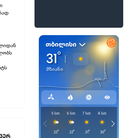
ი
ურად
წლიდან
ფლობს
რტს
 ᲕᲔᲠ