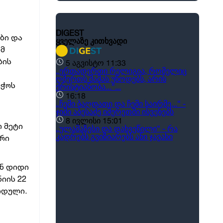
ბი და
ომ
ბის
ბჭოს
 მეტი
ური
ან დიდი
იის 22
იდული.