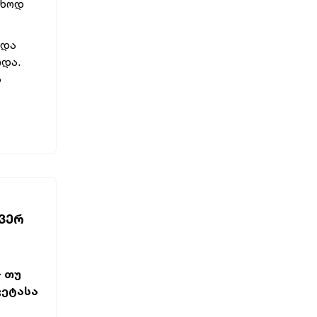
უხოდ
 და
ოდა.
ს
 ᲕᲔᲠ
- თუ
ვეტასა