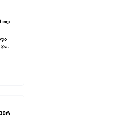
უხოდ
 და
ოდა.
ს
 ᲕᲔᲠ