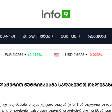
ᲛᲮᲔᲓᲠᲝ
ᲙᲝᲜᲤᲚᲘᲥᲢᲔᲑᲘ
ᲣᲪᲮᲝᲔᲗᲘ
ᲠᲔᲒᲘᲝᲜᲘ
264
•
+0.013%
USD
2.6223
•
-0.023%
RU
ᲠᲓᲐᲭᲔᲠᲘᲗ ᲜᲣᲢᲠᲘᲛᲐᲥᲡᲛᲐ ᲡᲐᲓᲔᲑᲘᲣᲢᲝ ᲝᲑᲚᲘᲒᲐᲪ
ტიციო კომპანია „გალტ ენდ თაგარტის“ ჩართულობით და
ელოს ეკონომიკის განვითარების კორპორაციის მხარდა