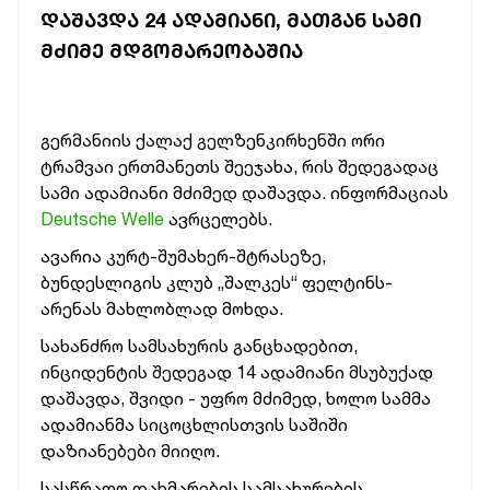
ᲓᲐᲨᲐᲕᲓᲐ 24 ᲐᲓᲐᲛᲘᲐᲜᲘ, ᲛᲐᲗᲒᲐᲜ ᲡᲐᲛᲘ
ᲛᲫᲘᲛᲔ ᲛᲓᲒᲝᲛᲐᲠᲔᲝᲑᲐᲨᲘᲐ
გერმანიის ქალაქ გელზენკირხენში ორი
ტრამვაი ერთმანეთს შეეჯახა, რის შედეგადაც
სამი ადამიანი მძიმედ დაშავდა. ინფორმაციას
Deutsche Welle
ავრცელებს.
ავარია კურტ-შუმახერ-შტრასეზე,
ბუნდესლიგის კლუბ „შალკეს“ ფელტინს-
არენას მახლობლად მოხდა.
სახანძრო სამსახურის განცხადებით,
ინციდენტის შედეგად 14 ადამიანი მსუბუქად
დაშავდა, შვიდი - უფრო მძიმედ, ხოლო სამმა
ადამიანმა სიცოცხლისთვის საშიში
დაზიანებები მიიღო.
სასწრაფო დახმარების სამსახურების