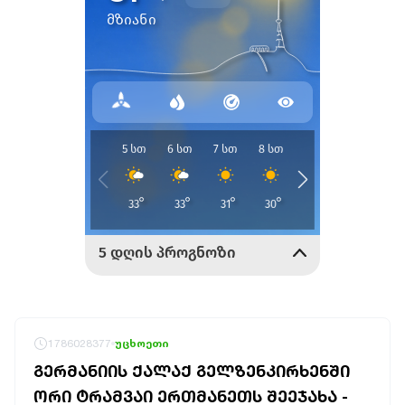
1786028377
უცხოეთი
ᲒᲔᲠᲛᲐᲜᲘᲘᲡ ᲥᲐᲚᲐᲥ ᲒᲔᲚᲖᲔᲜᲙᲘᲠᲮᲔᲜᲨᲘ
ᲝᲠᲘ ᲢᲠᲐᲛᲕᲐᲘ ᲔᲠᲗᲛᲐᲜᲔᲗᲡ ᲨᲔᲔᲯᲐᲮᲐ -