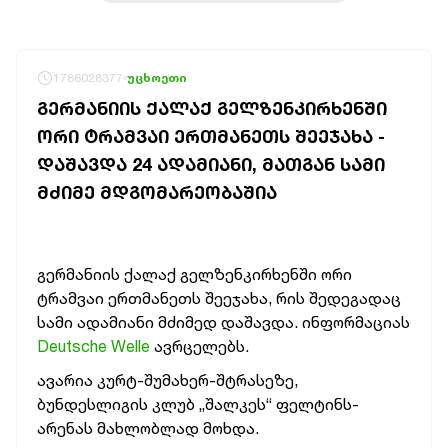
1786028377
უცხოეთი
ᲒᲔᲠᲛᲐᲜᲘᲘᲡ ᲥᲐᲚᲐᲥ ᲒᲔᲚᲖᲔᲜᲙᲘᲠᲮᲔᲜᲨᲘ
ᲝᲠᲘ ᲢᲠᲐᲛᲕᲐᲘ ᲔᲠᲗᲛᲐᲜᲔᲗᲡ ᲨᲔᲔᲯᲐᲮᲐ -
ᲓᲐᲨᲐᲕᲓᲐ 24 ᲐᲓᲐᲛᲘᲐᲜᲘ, ᲛᲐᲗᲒᲐᲜ ᲡᲐᲛᲘ
ᲛᲫᲘᲛᲔ ᲛᲓᲒᲝᲛᲐᲠᲔᲝᲑᲐᲨᲘᲐ
გერმანიის ქალაქ გელზენკირხენში ორი
ტრამვაი ერთმანეთს შეეჯახა, რის შედეგადაც
სამი ადამიანი მძიმედ დაშავდა. ინფორმაციას
Deutsche Welle
ავრცელებს.
ავარია კურტ-შუმახერ-შტრასეზე,
ბუნდესლიგის კლუბ „შალკეს“ ფელტინს-
არენას მახლობლად მოხდა.