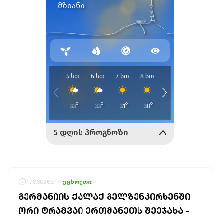
1786028377
უცხოეთი
ᲒᲔᲠᲛᲐᲜᲘᲘᲡ ᲥᲐᲚᲐᲥ ᲒᲔᲚᲖᲔᲜᲙᲘᲠᲮᲔᲜᲨᲘ
ᲝᲠᲘ ᲢᲠᲐᲛᲕᲐᲘ ᲔᲠᲗᲛᲐᲜᲔᲗᲡ ᲨᲔᲔᲯᲐᲮᲐ -