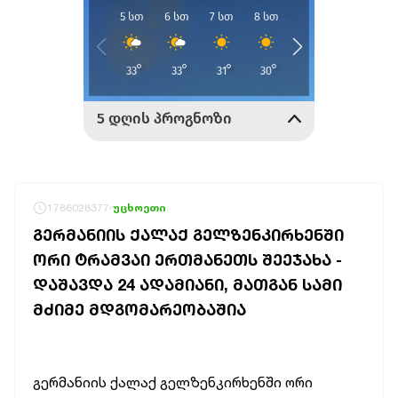
1786028377
უცხოეთი
ᲒᲔᲠᲛᲐᲜᲘᲘᲡ ᲥᲐᲚᲐᲥ ᲒᲔᲚᲖᲔᲜᲙᲘᲠᲮᲔᲜᲨᲘ
ᲝᲠᲘ ᲢᲠᲐᲛᲕᲐᲘ ᲔᲠᲗᲛᲐᲜᲔᲗᲡ ᲨᲔᲔᲯᲐᲮᲐ -
ᲓᲐᲨᲐᲕᲓᲐ 24 ᲐᲓᲐᲛᲘᲐᲜᲘ, ᲛᲐᲗᲒᲐᲜ ᲡᲐᲛᲘ
ᲛᲫᲘᲛᲔ ᲛᲓᲒᲝᲛᲐᲠᲔᲝᲑᲐᲨᲘᲐ
გერმანიის ქალაქ გელზენკირხენში ორი