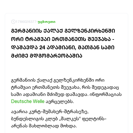
1786028377
უცხოეთი
ᲒᲔᲠᲛᲐᲜᲘᲘᲡ ᲥᲐᲚᲐᲥ ᲒᲔᲚᲖᲔᲜᲙᲘᲠᲮᲔᲜᲨᲘ
ᲝᲠᲘ ᲢᲠᲐᲛᲕᲐᲘ ᲔᲠᲗᲛᲐᲜᲔᲗᲡ ᲨᲔᲔᲯᲐᲮᲐ -
ᲓᲐᲨᲐᲕᲓᲐ 24 ᲐᲓᲐᲛᲘᲐᲜᲘ, ᲛᲐᲗᲒᲐᲜ ᲡᲐᲛᲘ
ᲛᲫᲘᲛᲔ ᲛᲓᲒᲝᲛᲐᲠᲔᲝᲑᲐᲨᲘᲐ
გერმანიის ქალაქ გელზენკირხენში ორი
ტრამვაი ერთმანეთს შეეჯახა, რის შედეგადაც
სამი ადამიანი მძიმედ დაშავდა. ინფორმაციას
Deutsche Welle
ავრცელებს.
ავარია კურტ-შუმახერ-შტრასეზე,
ბუნდესლიგის კლუბ „შალკეს“ ფელტინს-
არენას მახლობლად მოხდა.