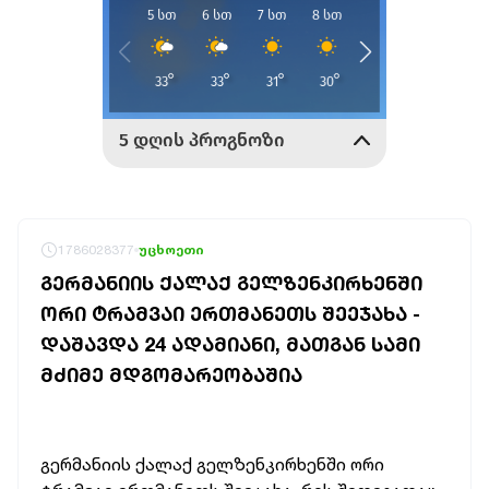
1786028377
უცხოეთი
ᲒᲔᲠᲛᲐᲜᲘᲘᲡ ᲥᲐᲚᲐᲥ ᲒᲔᲚᲖᲔᲜᲙᲘᲠᲮᲔᲜᲨᲘ
ᲝᲠᲘ ᲢᲠᲐᲛᲕᲐᲘ ᲔᲠᲗᲛᲐᲜᲔᲗᲡ ᲨᲔᲔᲯᲐᲮᲐ -
ᲓᲐᲨᲐᲕᲓᲐ 24 ᲐᲓᲐᲛᲘᲐᲜᲘ, ᲛᲐᲗᲒᲐᲜ ᲡᲐᲛᲘ
ᲛᲫᲘᲛᲔ ᲛᲓᲒᲝᲛᲐᲠᲔᲝᲑᲐᲨᲘᲐ
გერმანიის ქალაქ გელზენკირხენში ორი