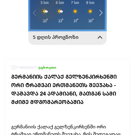
1786028377
უცხოეთი
ᲒᲔᲠᲛᲐᲜᲘᲘᲡ ᲥᲐᲚᲐᲥ ᲒᲔᲚᲖᲔᲜᲙᲘᲠᲮᲔᲜᲨᲘ
ᲝᲠᲘ ᲢᲠᲐᲛᲕᲐᲘ ᲔᲠᲗᲛᲐᲜᲔᲗᲡ ᲨᲔᲔᲯᲐᲮᲐ -
ᲓᲐᲨᲐᲕᲓᲐ 24 ᲐᲓᲐᲛᲘᲐᲜᲘ, ᲛᲐᲗᲒᲐᲜ ᲡᲐᲛᲘ
ᲛᲫᲘᲛᲔ ᲛᲓᲒᲝᲛᲐᲠᲔᲝᲑᲐᲨᲘᲐ
გერმანიის ქალაქ გელზენკირხენში ორი
ტრამვაი ერთმანეთს შეეჯახა, რის შედეგადაც