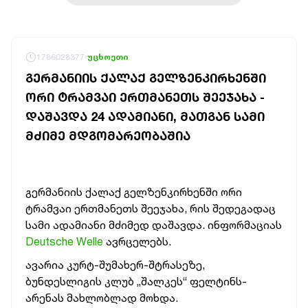
1786028377
უცხოეთი
ᲒᲔᲠᲛᲐᲜᲘᲘᲡ ᲥᲐᲚᲐᲥ ᲒᲔᲚᲖᲔᲜᲙᲘᲠᲮᲔᲜᲨᲘ
ᲝᲠᲘ ᲢᲠᲐᲛᲕᲐᲘ ᲔᲠᲗᲛᲐᲜᲔᲗᲡ ᲨᲔᲔᲯᲐᲮᲐ -
ᲓᲐᲨᲐᲕᲓᲐ 24 ᲐᲓᲐᲛᲘᲐᲜᲘ, ᲛᲐᲗᲒᲐᲜ ᲡᲐᲛᲘ
ᲛᲫᲘᲛᲔ ᲛᲓᲒᲝᲛᲐᲠᲔᲝᲑᲐᲨᲘᲐ
გერმანიის ქალაქ გელზენკირხენში ორი
ტრამვაი ერთმანეთს შეეჯახა, რის შედეგადაც
სამი ადამიანი მძიმედ დაშავდა. ინფორმაციას
Deutsche Welle
ავრცელებს.
ავარია კურტ-შუმახერ-შტრასეზე,
ბუნდესლიგის კლუბ „შალკეს“ ფელტინს-
არენას მახლობლად მოხდა.