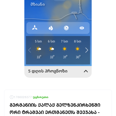
1786028377
უცხოეთი
ᲒᲔᲠᲛᲐᲜᲘᲘᲡ ᲥᲐᲚᲐᲥ ᲒᲔᲚᲖᲔᲜᲙᲘᲠᲮᲔᲜᲨᲘ
ᲝᲠᲘ ᲢᲠᲐᲛᲕᲐᲘ ᲔᲠᲗᲛᲐᲜᲔᲗᲡ ᲨᲔᲔᲯᲐᲮᲐ -