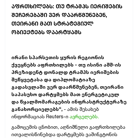
ᲐᲤᲠᲗᲮᲘᲚᲔᲑᲡ: ᲗᲣ ᲢᲠᲐᲛᲞᲡ ᲘᲔᲠᲘᲨᲔᲑᲘᲡ
ᲨᲔᲩᲔᲠᲔᲑᲐᲨᲘ ᲕᲔᲠ ᲓᲐᲐᲠᲬᲛᲣᲜᲔᲑᲔᲜ,
ᲗᲔᲘᲠᲐᲜᲘ ᲛᲐᲗ ᲡᲢᲠᲐᲢᲔᲒᲘᲣᲚ
ᲝᲑᲘᲔᲥᲢᲔᲑᲡ ᲓᲐᲐᲠᲢᲧᲐᲛᲡ
ირანი სპარსეთის ყურის რეგიონის
ქვეყნებს აფრთხილებს - თუ ისინი აშშ-ის
პრეზიდენტ დონალდ ტრამპს იერიშების
შეწყვეტასა და დიპლომატიაზე
გადასვლაში ვერ დაარწმუნებენ, თეირანი
საპასუხო დარტყმებს მათ ენერგეტიკულ
და წყალმომარაგების ინფრასტრუქტურაზე
განახორციელებს“,
- ამის შესახებ
ინფორმაციას Reuters-ი
ავრცელებს.
გამოცემის ცნობით, აღნიშნული გაფრთხილება
ითვალისწინებდა დარტყმებს ვაშინგტონის