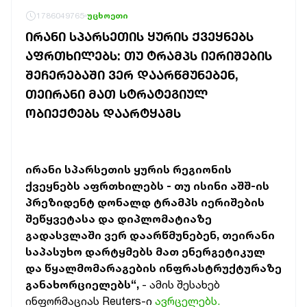
1786049765
უცხოეთი
ᲘᲠᲐᲜᲘ ᲡᲞᲐᲠᲡᲔᲗᲘᲡ ᲧᲣᲠᲘᲡ ᲥᲕᲔᲧᲜᲔᲑᲡ
ᲐᲤᲠᲗᲮᲘᲚᲔᲑᲡ: ᲗᲣ ᲢᲠᲐᲛᲞᲡ ᲘᲔᲠᲘᲨᲔᲑᲘᲡ
ᲨᲔᲩᲔᲠᲔᲑᲐᲨᲘ ᲕᲔᲠ ᲓᲐᲐᲠᲬᲛᲣᲜᲔᲑᲔᲜ,
ᲗᲔᲘᲠᲐᲜᲘ ᲛᲐᲗ ᲡᲢᲠᲐᲢᲔᲒᲘᲣᲚ
ᲝᲑᲘᲔᲥᲢᲔᲑᲡ ᲓᲐᲐᲠᲢᲧᲐᲛᲡ
ირანი სპარსეთის ყურის რეგიონის
ქვეყნებს აფრთხილებს - თუ ისინი აშშ-ის
პრეზიდენტ დონალდ ტრამპს იერიშების
შეწყვეტასა და დიპლომატიაზე
გადასვლაში ვერ დაარწმუნებენ, თეირანი
საპასუხო დარტყმებს მათ ენერგეტიკულ
და წყალმომარაგების ინფრასტრუქტურაზე
განახორციელებს“,
- ამის შესახებ
ინფორმაციას Reuters-ი
ავრცელებს.