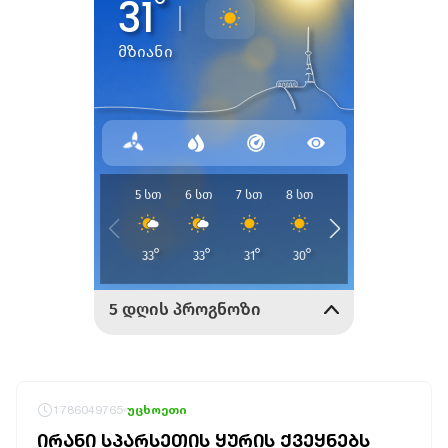
1786049765
უცხოეთი
ᲘᲠᲐᲜᲘ ᲡᲞᲐᲠᲡᲔᲗᲘᲡ ᲧᲣᲠᲘᲡ ᲥᲕᲔᲧᲜᲔᲑᲡ