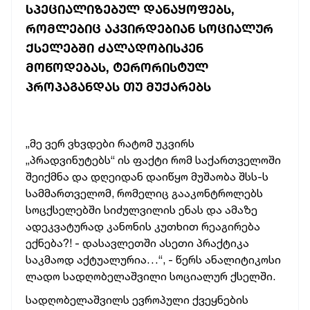
ᲡᲞᲔᲪᲘᲐᲚᲘᲖᲔᲑᲣᲚ ᲓᲐᲜᲐᲧᲝᲤᲔᲑᲡ,
ᲠᲝᲛᲚᲔᲑᲘᲪ ᲐᲙᲕᲘᲠᲓᲔᲑᲘᲐᲜ ᲡᲝᲪᲘᲐᲚᲣᲠ
ᲥᲡᲔᲚᲔᲑᲨᲘ ᲫᲐᲚᲐᲓᲝᲑᲘᲡᲙᲔᲜ
ᲛᲝᲬᲝᲓᲔᲑᲐᲡ, ᲢᲔᲠᲝᲠᲘᲡᲢᲣᲚ
ᲞᲠᲝᲞᲐᲒᲐᲜᲓᲐᲡ ᲗᲣ ᲛᲣᲥᲐᲠᲔᲑᲡ
„მე ვერ ვხვდები რატომ უკვირს
„პრადვინუტებს“ ის ფაქტი რომ საქართველოში
შეიქმნა და დღეიდან დაიწყო მუშაობა შსს-ს
სამმართველომ, რომელიც გააკონტროლებს
სოცქსელებში სიძულვილის ენას და ამაზე
ადეკვატურად კანონის კუთხით რეაგირება
ექნება?! - დასავლეთში ასეთი პრაქტიკა
საკმაოდ აქტუალურია…“, - წერს ანალიტიკოსი
ლადო სადღობელაშვილი სოციალურ ქსელში.
სადღობელაშვილს ევროპული ქვეყნების