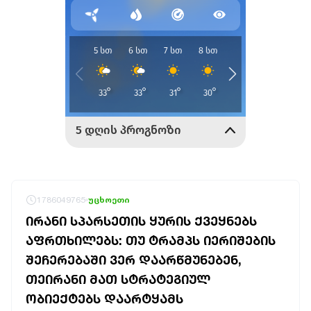
1786049765
უცხოეთი
ᲘᲠᲐᲜᲘ ᲡᲞᲐᲠᲡᲔᲗᲘᲡ ᲧᲣᲠᲘᲡ ᲥᲕᲔᲧᲜᲔᲑᲡ
ᲐᲤᲠᲗᲮᲘᲚᲔᲑᲡ: ᲗᲣ ᲢᲠᲐᲛᲞᲡ ᲘᲔᲠᲘᲨᲔᲑᲘᲡ
ᲨᲔᲩᲔᲠᲔᲑᲐᲨᲘ ᲕᲔᲠ ᲓᲐᲐᲠᲬᲛᲣᲜᲔᲑᲔᲜ,
ᲗᲔᲘᲠᲐᲜᲘ ᲛᲐᲗ ᲡᲢᲠᲐᲢᲔᲒᲘᲣᲚ
ᲝᲑᲘᲔᲥᲢᲔᲑᲡ ᲓᲐᲐᲠᲢᲧᲐᲛᲡ