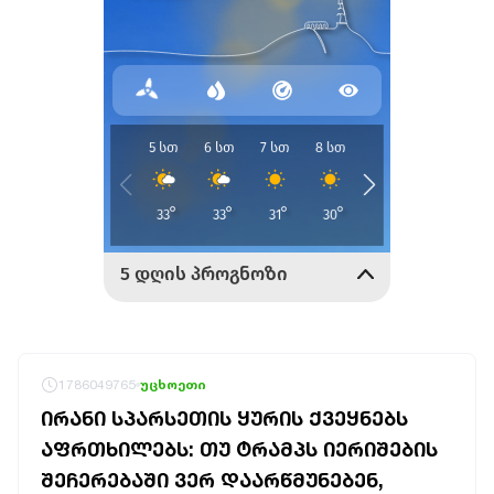
1786049765
უცხოეთი
ᲘᲠᲐᲜᲘ ᲡᲞᲐᲠᲡᲔᲗᲘᲡ ᲧᲣᲠᲘᲡ ᲥᲕᲔᲧᲜᲔᲑᲡ
ᲐᲤᲠᲗᲮᲘᲚᲔᲑᲡ: ᲗᲣ ᲢᲠᲐᲛᲞᲡ ᲘᲔᲠᲘᲨᲔᲑᲘᲡ
ᲨᲔᲩᲔᲠᲔᲑᲐᲨᲘ ᲕᲔᲠ ᲓᲐᲐᲠᲬᲛᲣᲜᲔᲑᲔᲜ,