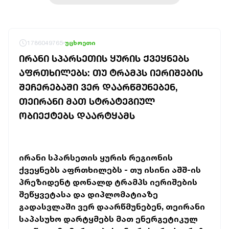
1786049765
უცხოეთი
ᲘᲠᲐᲜᲘ ᲡᲞᲐᲠᲡᲔᲗᲘᲡ ᲧᲣᲠᲘᲡ ᲥᲕᲔᲧᲜᲔᲑᲡ
ᲐᲤᲠᲗᲮᲘᲚᲔᲑᲡ: ᲗᲣ ᲢᲠᲐᲛᲞᲡ ᲘᲔᲠᲘᲨᲔᲑᲘᲡ
ᲨᲔᲩᲔᲠᲔᲑᲐᲨᲘ ᲕᲔᲠ ᲓᲐᲐᲠᲬᲛᲣᲜᲔᲑᲔᲜ,
ᲗᲔᲘᲠᲐᲜᲘ ᲛᲐᲗ ᲡᲢᲠᲐᲢᲔᲒᲘᲣᲚ
ᲝᲑᲘᲔᲥᲢᲔᲑᲡ ᲓᲐᲐᲠᲢᲧᲐᲛᲡ
ირანი სპარსეთის ყურის რეგიონის
ქვეყნებს აფრთხილებს - თუ ისინი აშშ-ის
პრეზიდენტ დონალდ ტრამპს იერიშების
შეწყვეტასა და დიპლომატიაზე
გადასვლაში ვერ დაარწმუნებენ, თეირანი
საპასუხო დარტყმებს მათ ენერგეტიკულ