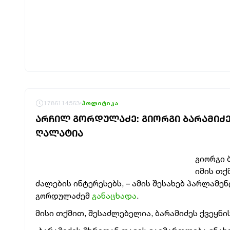
1786114563
პოლიტიკა
ᲐᲠᲩᲘᲚ ᲒᲝᲠᲓᲣᲚᲐᲫᲔ: ᲒᲘᲝᲠᲒᲘ ᲑᲐᲠᲐᲛᲘᲫᲔᲛ
ᲦᲐᲚᲐᲢᲘᲐ
გიორგი 
იმის თქ
ძალების ინტერესებს, – ამის შესახებ პარლამ
გორდულაძემ
განაცხადა
.
მისი თქმით, შესაძლებელია, ბარამიძეს ქვეყნი