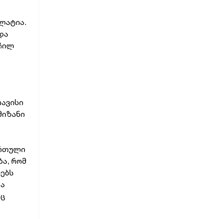
ალატია.
 და
რჩილ
თავისი
მიზანი
ართული
ა, რომ
რებს
ია
იც