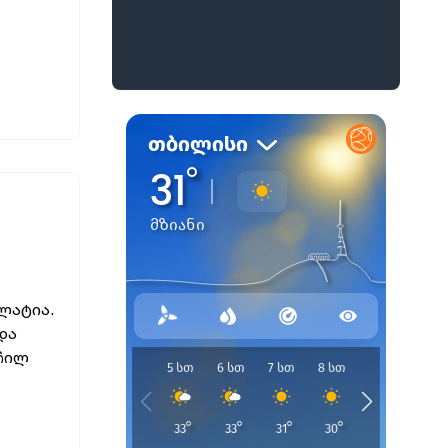
ალატია.
 და
რჩილ