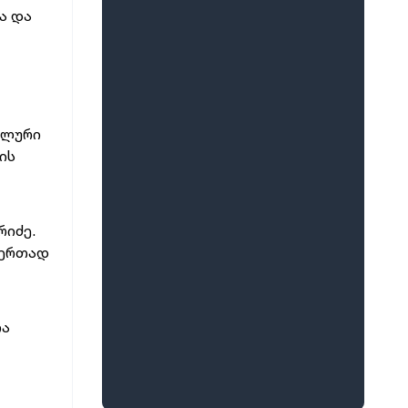
ა და
ალური
ის
რიძე.
 ერთად
თა