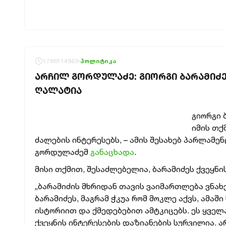
1786114563
პოლიტიკა
ᲐᲠᲩᲘᲚ ᲒᲝᲠᲓᲣᲚᲐᲫᲔ: ᲒᲘᲝᲠᲒᲘ ᲑᲐᲠᲐᲛᲘᲫᲔᲛ
ᲦᲐᲚᲐᲢᲘᲐ
გიორგი 
იმის თქ
ძალების ინტერესებს, – ამის შესახებ პარლამ
გორდულაძემ
განაცხადა
.
მისი თქმით, შესაძლებელია, ბარამიძეს ქვეყნი
„ბარამიძის მხრიდან თავის ვაიმართლება ვნახეთ
ბარამიძეს, მაგრამ ჭკუა რომ მოკლე აქვს, ამა
ისტორიით და ქმედებებით ამტკიცებს. ეს ყველ
ქვეყნის ინტერესების დაზიანების სურვილია. ა