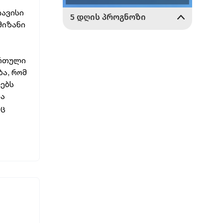
თავისი
მიზანი
ართული
ა, რომ
რებს
ია
იც