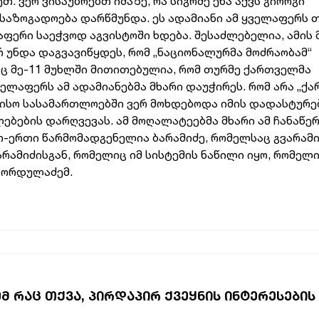
. ვერ ვისაუბრებთ იმაზე, რა სიგრძე ენა აქვს გიორგი
ში საზოგადოება დარწმუნდა. ეს ადამიანი ამ ყველაფერს 
აფერი საეჭვოდ აგვისტოში ხდება. შესაძლებელია, ამის 
რ უნდა დაგვავიწყდეს, რომ „ნაციონალურმა მოძრაობამ“
აც მე-11 მუხლში მითითებულია, რომ თურმე ქართველმა
ველაფერს ამ ადამიანებმა მხარი დაუჭირეს. რომ არა „ქ
რისო სასამართლოებში ვერ მოხდებოდა იმის დადასტურებ
ბების დარღვევას. ამ მოღალატეებმა მხარი ამ ჩანაწე
რთ-ერთი წარმომადგენელია ბარამიძე, რომელსაც გვარამ
არამიძისგან, რომელიც იმ სისტემის ნაწილი იყო, რომელ
 გორდულაძემ.
 ᲠᲐᲪ ᲗᲥᲕᲐ, ᲞᲘᲠᲓᲐᲞᲘᲠ ᲥᲕᲔᲧᲜᲘᲡ ᲘᲜᲢᲔᲠᲔᲡᲔᲑᲘᲡ