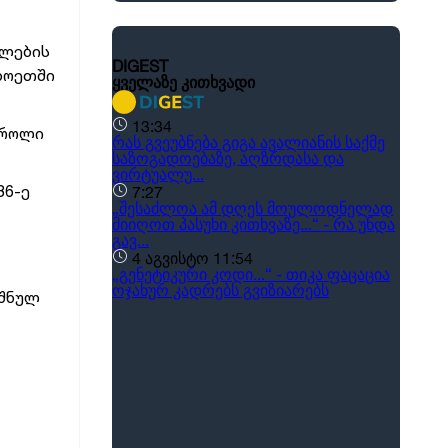
ულების
ხოეთში
სროლი
36-ე
იშნულ