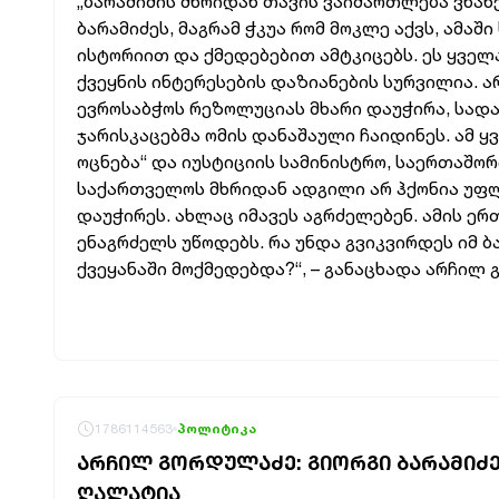
„ბარამიძის მხრიდან თავის ვაიმართლება ვნახეთ
ბარამიძეს, მაგრამ ჭკუა რომ მოკლე აქვს, ამა
ისტორიით და ქმედებებით ამტკიცებს. ეს ყველ
ქვეყნის ინტერესების დაზიანების სურვილია. ა
ევროსაბჭოს რეზოლუციას მხარი დაუჭირა, სად
ჯარისკაცებმა ომის დანაშაული ჩაიდინეს. ამ ყ
ოცნება“ და იუსტიციის სამინისტრო, საერთაშო
საქართველოს მხრიდან ადგილი არ ჰქონია უფლე
დაუჭირეს. ახლაც იმავეს აგრძელებენ. ამის ე
ენაგრძელს უწოდებს. რა უნდა გვიკვირდეს იმ ბ
ქვეყანაში მოქმედებდა?“, – განაცხადა არჩილ
1786114563
პოლიტიკა
ᲐᲠᲩᲘᲚ ᲒᲝᲠᲓᲣᲚᲐᲫᲔ: ᲒᲘᲝᲠᲒᲘ ᲑᲐᲠᲐᲛᲘᲫᲔᲛ
ᲦᲐᲚᲐᲢᲘᲐ