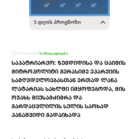
1785963054
საზოგადოება
ᲡᲐᲞᲐᲢᲠᲘᲐᲠᲥᲝ: ᲖᲣᲒᲓᲘᲓᲘᲡᲐ ᲓᲐ ᲪᲐᲘᲨᲘᲡ
ᲛᲘᲢᲠᲝᲞᲝᲚᲘᲢᲘ ᲒᲔᲠᲐᲡᲘᲛᲔ ᲔᲞᲐᲠᲥᲘᲘᲡ
ᲡᲐᲛᲦᲕᲓᲔᲚᲝᲔᲑᲐᲡᲗᲐᲜ ᲔᲠᲗᲐᲓ ᲚᲐᲜᲐ
ᲚᲐᲢᲐᲠᲘᲐᲡ ᲡᲐᲮᲚᲨᲘ ᲘᲛᲧᲝᲤᲔᲑᲝᲓᲐ, ᲛᲘᲡ
ᲝᲯᲐᲮᲡ ᲛᲘᲣᲡᲐᲛᲫᲘᲛᲠᲐ ᲓᲐ
ᲒᲐᲠᲓᲐᲪᲕᲚᲘᲚᲘᲡ ᲡᲣᲚᲘᲡ ᲡᲐᲝᲮᲐᲓ
ᲞᲐᲜᲐᲨᲕᲘᲓᲘ ᲒᲐᲓᲐᲘᲮᲐᲓᲐ