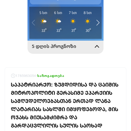
1785963054
საზოგადოება
ᲡᲐᲞᲐᲢᲠᲘᲐᲠᲥᲝ: ᲖᲣᲒᲓᲘᲓᲘᲡᲐ ᲓᲐ ᲪᲐᲘᲨᲘᲡ
ᲛᲘᲢᲠᲝᲞᲝᲚᲘᲢᲘ ᲒᲔᲠᲐᲡᲘᲛᲔ ᲔᲞᲐᲠᲥᲘᲘᲡ
ᲡᲐᲛᲦᲕᲓᲔᲚᲝᲔᲑᲐᲡᲗᲐᲜ ᲔᲠᲗᲐᲓ ᲚᲐᲜᲐ
ᲚᲐᲢᲐᲠᲘᲐᲡ ᲡᲐᲮᲚᲨᲘ ᲘᲛᲧᲝᲤᲔᲑᲝᲓᲐ, ᲛᲘᲡ
ᲝᲯᲐᲮᲡ ᲛᲘᲣᲡᲐᲛᲫᲘᲛᲠᲐ ᲓᲐ
ᲒᲐᲠᲓᲐᲪᲕᲚᲘᲚᲘᲡ ᲡᲣᲚᲘᲡ ᲡᲐᲝᲮᲐᲓ