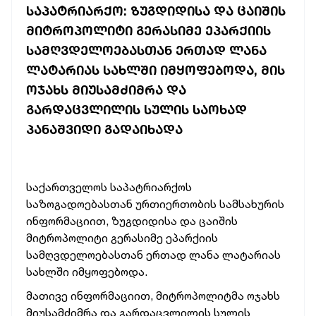
ᲡᲐᲞᲐᲢᲠᲘᲐᲠᲥᲝ: ᲖᲣᲒᲓᲘᲓᲘᲡᲐ ᲓᲐ ᲪᲐᲘᲨᲘᲡ
ᲛᲘᲢᲠᲝᲞᲝᲚᲘᲢᲘ ᲒᲔᲠᲐᲡᲘᲛᲔ ᲔᲞᲐᲠᲥᲘᲘᲡ
ᲡᲐᲛᲦᲕᲓᲔᲚᲝᲔᲑᲐᲡᲗᲐᲜ ᲔᲠᲗᲐᲓ ᲚᲐᲜᲐ
ᲚᲐᲢᲐᲠᲘᲐᲡ ᲡᲐᲮᲚᲨᲘ ᲘᲛᲧᲝᲤᲔᲑᲝᲓᲐ, ᲛᲘᲡ
ᲝᲯᲐᲮᲡ ᲛᲘᲣᲡᲐᲛᲫᲘᲛᲠᲐ ᲓᲐ
ᲒᲐᲠᲓᲐᲪᲕᲚᲘᲚᲘᲡ ᲡᲣᲚᲘᲡ ᲡᲐᲝᲮᲐᲓ
ᲞᲐᲜᲐᲨᲕᲘᲓᲘ ᲒᲐᲓᲐᲘᲮᲐᲓᲐ
საქართველოს საპატრიარქოს
საზოგადოებასთან ურთიერთობის სამსახურის
ინფორმაციით, ზუგდიდისა და ცაიშის
მიტროპოლიტი გერასიმე ეპარქიის
სამღვდელოებასთან ერთად ლანა ლატარიას
სახლში იმყოფებოდა.
მათივე ინფორმაციით, მიტროპოლიტმა ოჯახს
მიუსამძიმრა და გარდაცვლილის სულის