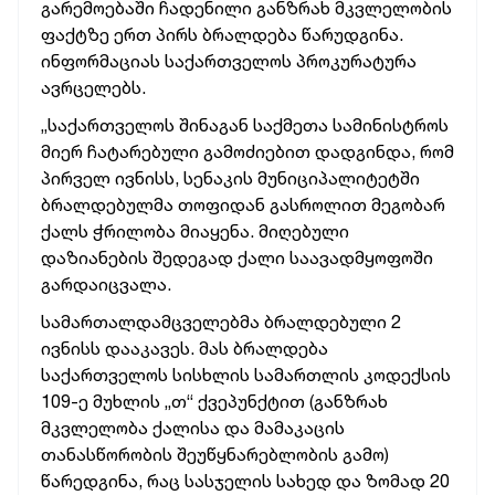
გარემოებაში
ჩადენილი
განზრახ
მკვლელობის
ფაქტზე
ერთ
პირს
ბრალდება
წარუდგინა.
ინფორმაციას საქართველოს პროკურატურა
ავრცელებს.
„საქართველოს
შინაგან
საქმეთა
სამინისტროს
მიერ
ჩატარებული
გამოძიებით
დადგინდა,
რომ
პირველ
ივნისს,
სენაკის
მუნიციპალიტეტში
ბრალდებულმა
თოფიდან
გასროლით
მეგობარ
ქალს
ჭრილობა
მიაყენა.
მიღებული
დაზიანების
შედეგად
ქალი
საავადმყოფოში
გარდაიცვალა.
სამართალდამცველებმა
ბრალდებული
2
ივნისს
დააკავეს.
მას
ბრალდება
საქართველოს
სისხლის
სამართლის
კოდექსის
109-ე
მუხლის
„თ“
ქვეპუნქტით
(განზრახ
მკვლელობა
ქალისა
და
მამაკაცის
თანასწორობის
შეუწყნარებლობის
გამო)
წარედგინა,
რაც
სასჯელის
სახედ
და
ზომად
20