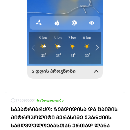
1785963054
საზოგადოება
ᲡᲐᲞᲐᲢᲠᲘᲐᲠᲥᲝ: ᲖᲣᲒᲓᲘᲓᲘᲡᲐ ᲓᲐ ᲪᲐᲘᲨᲘᲡ
ᲛᲘᲢᲠᲝᲞᲝᲚᲘᲢᲘ ᲒᲔᲠᲐᲡᲘᲛᲔ ᲔᲞᲐᲠᲥᲘᲘᲡ
ᲡᲐᲛᲦᲕᲓᲔᲚᲝᲔᲑᲐᲡᲗᲐᲜ ᲔᲠᲗᲐᲓ ᲚᲐᲜᲐ