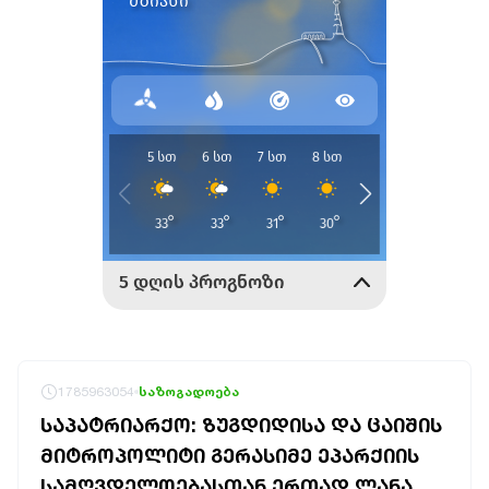
1785963054
საზოგადოება
ᲡᲐᲞᲐᲢᲠᲘᲐᲠᲥᲝ: ᲖᲣᲒᲓᲘᲓᲘᲡᲐ ᲓᲐ ᲪᲐᲘᲨᲘᲡ
ᲛᲘᲢᲠᲝᲞᲝᲚᲘᲢᲘ ᲒᲔᲠᲐᲡᲘᲛᲔ ᲔᲞᲐᲠᲥᲘᲘᲡ
ᲡᲐᲛᲦᲕᲓᲔᲚᲝᲔᲑᲐᲡᲗᲐᲜ ᲔᲠᲗᲐᲓ ᲚᲐᲜᲐ