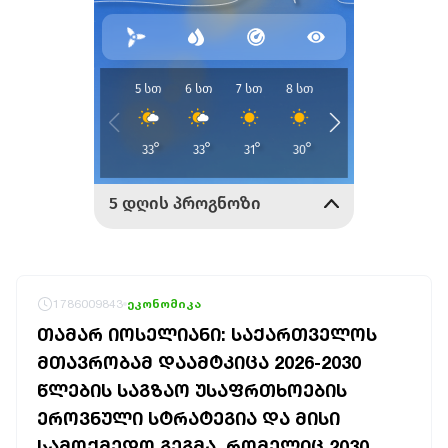
1786009843
ეკონომიკა
ᲗᲐᲛᲐᲠ ᲘᲝᲡᲔᲚᲘᲐᲜᲘ: ᲡᲐᲥᲐᲠᲗᲕᲔᲚᲝᲡ
ᲛᲗᲐᲕᲠᲝᲑᲐᲛ ᲓᲐᲐᲛᲢᲙᲘᲪᲐ 2026-2030
ᲬᲚᲔᲑᲘᲡ ᲡᲐᲒᲖᲐᲝ ᲣᲡᲐᲤᲠᲗᲮᲝᲔᲑᲘᲡ
ᲔᲠᲝᲕᲜᲣᲚᲘ ᲡᲢᲠᲐᲢᲔᲒᲘᲐ ᲓᲐ ᲛᲘᲡᲘ
ᲡᲐᲛᲝᲥᲛᲔᲓᲝ ᲒᲔᲒᲛᲐ, ᲠᲝᲛᲔᲚᲘᲪ 2030