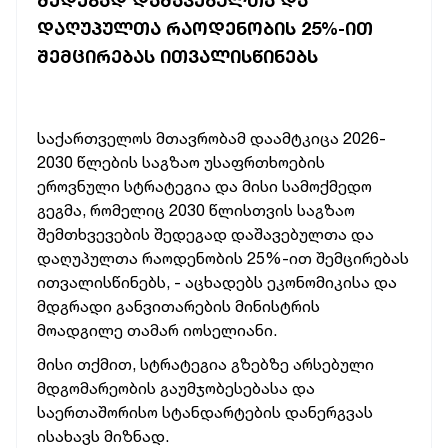
ᲨᲔᲓᲔᲒᲐᲓ ᲓᲐᲨᲐᲕᲔᲑᲣᲚᲗᲐ ᲓᲐ
ᲓᲐᲦᲣᲞᲣᲚᲗᲐ ᲠᲐᲝᲓᲔᲜᲝᲑᲘᲡ 25%-ᲘᲗ
ᲨᲔᲛᲪᲘᲠᲔᲑᲐᲡ ᲘᲗᲕᲐᲚᲘᲡᲬᲘᲜᲔᲑᲡ
საქართველოს
მთავრობამ
დაამტკიცა
2026-
2030
წლების
საგზაო
უსაფრთხოების
ეროვნული
სტრატეგია
და
მისი
სამოქმედო
გეგმა,
რომელიც
2030
წლისთვის
საგზაო
შემთხვევების
შედეგად
დაშავებულთა
და
დაღუპულთა
რაოდენობის
25%-ით
შემცირებას
ითვალისწინებს, -
აცხადებს
ეკონომიკისა
და
მდგრადი
განვითარების
მინისტრის
მოადგილე
თამარ
იოსელიანი.
მისი
თქმით,
სტრატეგია
გზებზე
არსებული
მდგომარეობის
გაუმჯობესებასა
და
საერთაშორისო
სტანდარტების
დანერგვას
ისახავს
მიზნად.