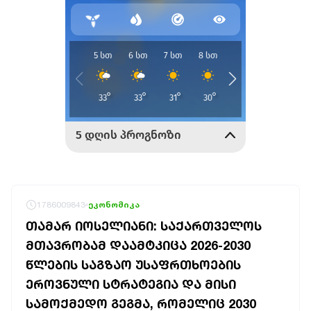
1786009843
ეკონომიკა
ᲗᲐᲛᲐᲠ ᲘᲝᲡᲔᲚᲘᲐᲜᲘ: ᲡᲐᲥᲐᲠᲗᲕᲔᲚᲝᲡ
ᲛᲗᲐᲕᲠᲝᲑᲐᲛ ᲓᲐᲐᲛᲢᲙᲘᲪᲐ 2026-2030
ᲬᲚᲔᲑᲘᲡ ᲡᲐᲒᲖᲐᲝ ᲣᲡᲐᲤᲠᲗᲮᲝᲔᲑᲘᲡ
ᲔᲠᲝᲕᲜᲣᲚᲘ ᲡᲢᲠᲐᲢᲔᲒᲘᲐ ᲓᲐ ᲛᲘᲡᲘ
ᲡᲐᲛᲝᲥᲛᲔᲓᲝ ᲒᲔᲒᲛᲐ, ᲠᲝᲛᲔᲚᲘᲪ 2030