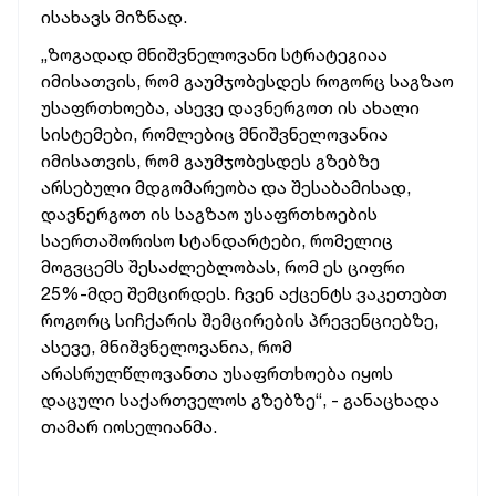
ისახავს
მიზნად.
„ზოგადად
მნიშვნელოვანი
სტრატეგიაა
იმისათვის,
რომ
გაუმჯობესდეს
როგორც
საგზაო
უსაფრთხოება,
ასევე
დავნერგოთ
ის
ახალი
სისტემები,
რომლებიც
მნიშვნელოვანია
იმისათვის,
რომ
გაუმჯობესდეს
გზებზე
არსებული
მდგომარეობა
და
შესაბამისად,
დავნერგოთ
ის
საგზაო
უსაფრთხოების
საერთაშორისო
სტანდარტები,
რომელიც
მოგვცემს
შესაძლებლობას,
რომ
ეს
ციფრი
25%-მდე
შემცირდეს.
ჩვენ
აქცენტს
ვაკეთებთ
როგორც
სიჩქარის
შემცირების
პრევენციებზე,
ასევე,
მნიშვნელოვანია,
რომ
არასრულწლოვანთა
უსაფრთხოება
იყოს
დაცული
საქართველოს
გზებზე“, -
განაცხადა
თამარ
იოსელიანმა.