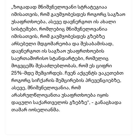
„ზოგადად
მნიშვნელოვანი
სტრატეგიაა
იმისათვის,
რომ
გაუმჯობესდეს
როგორც
საგზაო
უსაფრთხოება,
ასევე
დავნერგოთ
ის
ახალი
სისტემები,
რომლებიც
მნიშვნელოვანია
იმისათვის,
რომ
გაუმჯობესდეს
გზებზე
არსებული
მდგომარეობა
და
შესაბამისად,
დავნერგოთ
ის
საგზაო
უსაფრთხოების
საერთაშორისო
სტანდარტები,
რომელიც
მოგვცემს
შესაძლებლობას,
რომ
ეს
ციფრი
25%-მდე
შემცირდეს.
ჩვენ
აქცენტს
ვაკეთებთ
როგორც
სიჩქარის
შემცირების
პრევენციებზე,
ასევე,
მნიშვნელოვანია,
რომ
არასრულწლოვანთა
უსაფრთხოება
იყოს
დაცული
საქართველოს
გზებზე“, -
განაცხადა
თამარ
იოსელიანმა.