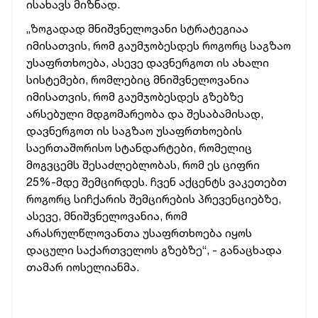
ისახავს
მიზნად.
„ზოგადად
მნიშვნელოვანი
სტრატეგიაა
იმისათვის,
რომ
გაუმჯობესდეს
როგორც
საგზაო
უსაფრთხოება,
ასევე
დავნერგოთ
ის
ახალი
სისტემები,
რომლებიც
მნიშვნელოვანია
იმისათვის,
რომ
გაუმჯობესდეს
გზებზე
არსებული
მდგომარეობა
და
შესაბამისად,
დავნერგოთ
ის
საგზაო
უსაფრთხოების
საერთაშორისო
სტანდარტები,
რომელიც
მოგვცემს
შესაძლებლობას,
რომ
ეს
ციფრი
25%-მდე
შემცირდეს.
ჩვენ
აქცენტს
ვაკეთებთ
როგორც
სიჩქარის
შემცირების
პრევენციებზე,
ასევე,
მნიშვნელოვანია,
რომ
არასრულწლოვანთა
უსაფრთხოება
იყოს
დაცული
საქართველოს
გზებზე“, -
განაცხადა
თამარ
იოსელიანმა.