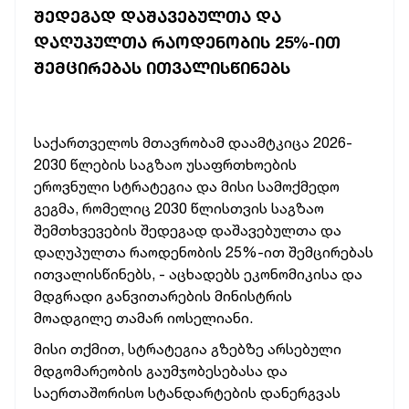
ᲨᲔᲓᲔᲒᲐᲓ ᲓᲐᲨᲐᲕᲔᲑᲣᲚᲗᲐ ᲓᲐ
ᲓᲐᲦᲣᲞᲣᲚᲗᲐ ᲠᲐᲝᲓᲔᲜᲝᲑᲘᲡ 25%-ᲘᲗ
ᲨᲔᲛᲪᲘᲠᲔᲑᲐᲡ ᲘᲗᲕᲐᲚᲘᲡᲬᲘᲜᲔᲑᲡ
საქართველოს
მთავრობამ
დაამტკიცა
2026-
2030
წლების
საგზაო
უსაფრთხოების
ეროვნული
სტრატეგია
და
მისი
სამოქმედო
გეგმა,
რომელიც
2030
წლისთვის
საგზაო
შემთხვევების
შედეგად
დაშავებულთა
და
დაღუპულთა
რაოდენობის
25%-ით
შემცირებას
ითვალისწინებს, -
აცხადებს
ეკონომიკისა
და
მდგრადი
განვითარების
მინისტრის
მოადგილე
თამარ
იოსელიანი.
მისი
თქმით,
სტრატეგია
გზებზე
არსებული
მდგომარეობის
გაუმჯობესებასა
და
საერთაშორისო
სტანდარტების
დანერგვას