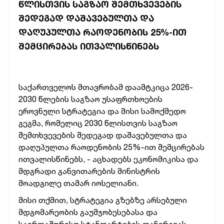
ᲬᲚᲘᲡᲗᲕᲘᲡ ᲡᲐᲒᲖᲐᲝ ᲨᲔᲛᲗᲮᲕᲔᲕᲔᲑᲘᲡ
ᲨᲔᲓᲔᲒᲐᲓ ᲓᲐᲨᲐᲕᲔᲑᲣᲚᲗᲐ ᲓᲐ
ᲓᲐᲦᲣᲞᲣᲚᲗᲐ ᲠᲐᲝᲓᲔᲜᲝᲑᲘᲡ 25%-ᲘᲗ
ᲨᲔᲛᲪᲘᲠᲔᲑᲐᲡ ᲘᲗᲕᲐᲚᲘᲡᲬᲘᲜᲔᲑᲡ
საქართველოს
მთავრობამ
დაამტკიცა
2026-
2030
წლების
საგზაო
უსაფრთხოების
ეროვნული
სტრატეგია
და
მისი
სამოქმედო
გეგმა,
რომელიც
2030
წლისთვის
საგზაო
შემთხვევების
შედეგად
დაშავებულთა
და
დაღუპულთა
რაოდენობის
25%-ით
შემცირებას
ითვალისწინებს, -
აცხადებს
ეკონომიკისა
და
მდგრადი
განვითარების
მინისტრის
მოადგილე
თამარ
იოსელიანი.
მისი
თქმით,
სტრატეგია
გზებზე
არსებული
მდგომარეობის
გაუმჯობესებასა
და