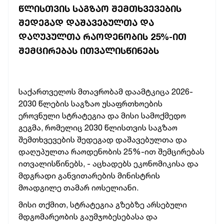
ᲬᲚᲘᲡᲗᲕᲘᲡ ᲡᲐᲒᲖᲐᲝ ᲨᲔᲛᲗᲮᲕᲔᲕᲔᲑᲘᲡ
ᲨᲔᲓᲔᲒᲐᲓ ᲓᲐᲨᲐᲕᲔᲑᲣᲚᲗᲐ ᲓᲐ
ᲓᲐᲦᲣᲞᲣᲚᲗᲐ ᲠᲐᲝᲓᲔᲜᲝᲑᲘᲡ 25%-ᲘᲗ
ᲨᲔᲛᲪᲘᲠᲔᲑᲐᲡ ᲘᲗᲕᲐᲚᲘᲡᲬᲘᲜᲔᲑᲡ
საქართველოს
მთავრობამ
დაამტკიცა
2026-
2030
წლების
საგზაო
უსაფრთხოების
ეროვნული
სტრატეგია
და
მისი
სამოქმედო
გეგმა,
რომელიც
2030
წლისთვის
საგზაო
შემთხვევების
შედეგად
დაშავებულთა
და
დაღუპულთა
რაოდენობის
25%-ით
შემცირებას
ითვალისწინებს, -
აცხადებს
ეკონომიკისა
და
მდგრადი
განვითარების
მინისტრის
მოადგილე
თამარ
იოსელიანი.
მისი
თქმით,
სტრატეგია
გზებზე
არსებული
მდგომარეობის
გაუმჯობესებასა
და