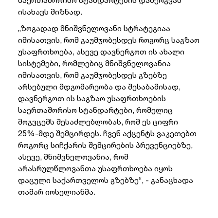
საერთაშორისო
სტანდარტების
დანერგვას
ისახავს
მიზნად.
„ზოგადად
მნიშვნელოვანი
სტრატეგიაა
იმისათვის,
რომ
გაუმჯობესდეს
როგორც
საგზაო
უსაფრთხოება,
ასევე
დავნერგოთ
ის
ახალი
სისტემები,
რომლებიც
მნიშვნელოვანია
იმისათვის,
რომ
გაუმჯობესდეს
გზებზე
არსებული
მდგომარეობა
და
შესაბამისად,
დავნერგოთ
ის
საგზაო
უსაფრთხოების
საერთაშორისო
სტანდარტები,
რომელიც
მოგვცემს
შესაძლებლობას,
რომ
ეს
ციფრი
25%-მდე
შემცირდეს.
ჩვენ
აქცენტს
ვაკეთებთ
როგორც
სიჩქარის
შემცირების
პრევენციებზე,
ასევე,
მნიშვნელოვანია,
რომ
არასრულწლოვანთა
უსაფრთხოება
იყოს
დაცული
საქართველოს
გზებზე“, -
განაცხადა
თამარ
იოსელიანმა.