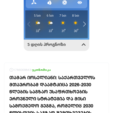
1786009843
ეკონომიკა
ᲗᲐᲛᲐᲠ ᲘᲝᲡᲔᲚᲘᲐᲜᲘ: ᲡᲐᲥᲐᲠᲗᲕᲔᲚᲝᲡ
ᲛᲗᲐᲕᲠᲝᲑᲐᲛ ᲓᲐᲐᲛᲢᲙᲘᲪᲐ 2026-2030
ᲬᲚᲔᲑᲘᲡ ᲡᲐᲒᲖᲐᲝ ᲣᲡᲐᲤᲠᲗᲮᲝᲔᲑᲘᲡ
ᲔᲠᲝᲕᲜᲣᲚᲘ ᲡᲢᲠᲐᲢᲔᲒᲘᲐ ᲓᲐ ᲛᲘᲡᲘ
ᲡᲐᲛᲝᲥᲛᲔᲓᲝ ᲒᲔᲒᲛᲐ, ᲠᲝᲛᲔᲚᲘᲪ 2030
ᲬᲚᲘᲡᲗᲕᲘᲡ ᲡᲐᲒᲖᲐᲝ ᲨᲔᲛᲗᲮᲕᲔᲕᲔᲑᲘᲡ