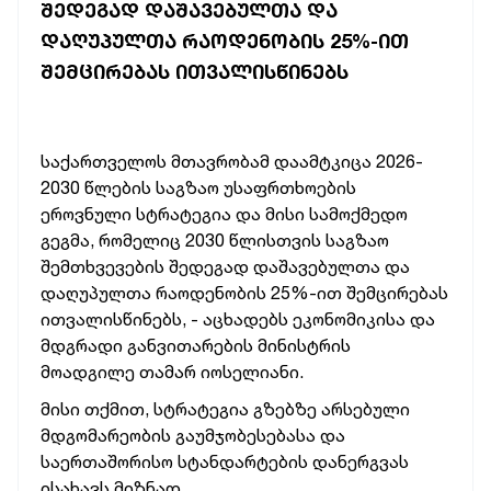
ᲨᲔᲓᲔᲒᲐᲓ ᲓᲐᲨᲐᲕᲔᲑᲣᲚᲗᲐ ᲓᲐ
ᲓᲐᲦᲣᲞᲣᲚᲗᲐ ᲠᲐᲝᲓᲔᲜᲝᲑᲘᲡ 25%-ᲘᲗ
ᲨᲔᲛᲪᲘᲠᲔᲑᲐᲡ ᲘᲗᲕᲐᲚᲘᲡᲬᲘᲜᲔᲑᲡ
საქართველოს
მთავრობამ
დაამტკიცა
2026-
2030
წლების
საგზაო
უსაფრთხოების
ეროვნული
სტრატეგია
და
მისი
სამოქმედო
გეგმა,
რომელიც
2030
წლისთვის
საგზაო
შემთხვევების
შედეგად
დაშავებულთა
და
დაღუპულთა
რაოდენობის
25%-ით
შემცირებას
ითვალისწინებს, -
აცხადებს
ეკონომიკისა
და
მდგრადი
განვითარების
მინისტრის
მოადგილე
თამარ
იოსელიანი.
მისი
თქმით,
სტრატეგია
გზებზე
არსებული
მდგომარეობის
გაუმჯობესებასა
და
საერთაშორისო
სტანდარტების
დანერგვას
ისახავს
მიზნად.