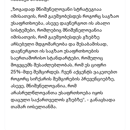
„ზოგადად
მნიშვნელოვანი
სტრატეგიაა
იმისათვის,
რომ
გაუმჯობესდეს
როგორც
საგზაო
უსაფრთხოება,
ასევე
დავნერგოთ
ის
ახალი
სისტემები,
რომლებიც
მნიშვნელოვანია
იმისათვის,
რომ
გაუმჯობესდეს
გზებზე
არსებული
მდგომარეობა
და
შესაბამისად,
დავნერგოთ
ის
საგზაო
უსაფრთხოების
საერთაშორისო
სტანდარტები,
რომელიც
მოგვცემს
შესაძლებლობას,
რომ
ეს
ციფრი
25%-მდე
შემცირდეს.
ჩვენ
აქცენტს
ვაკეთებთ
როგორც
სიჩქარის
შემცირების
პრევენციებზე,
ასევე,
მნიშვნელოვანია,
რომ
არასრულწლოვანთა
უსაფრთხოება
იყოს
დაცული
საქართველოს
გზებზე“, -
განაცხადა
თამარ
იოსელიანმა.