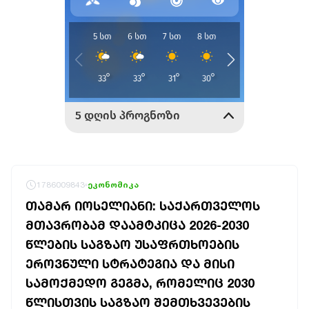
1786009843
ეკონომიკა
ᲗᲐᲛᲐᲠ ᲘᲝᲡᲔᲚᲘᲐᲜᲘ: ᲡᲐᲥᲐᲠᲗᲕᲔᲚᲝᲡ
ᲛᲗᲐᲕᲠᲝᲑᲐᲛ ᲓᲐᲐᲛᲢᲙᲘᲪᲐ 2026-2030
ᲬᲚᲔᲑᲘᲡ ᲡᲐᲒᲖᲐᲝ ᲣᲡᲐᲤᲠᲗᲮᲝᲔᲑᲘᲡ
ᲔᲠᲝᲕᲜᲣᲚᲘ ᲡᲢᲠᲐᲢᲔᲒᲘᲐ ᲓᲐ ᲛᲘᲡᲘ
ᲡᲐᲛᲝᲥᲛᲔᲓᲝ ᲒᲔᲒᲛᲐ, ᲠᲝᲛᲔᲚᲘᲪ 2030
ᲬᲚᲘᲡᲗᲕᲘᲡ ᲡᲐᲒᲖᲐᲝ ᲨᲔᲛᲗᲮᲕᲔᲕᲔᲑᲘᲡ