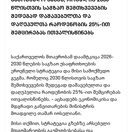
ᲬᲚᲘᲡᲗᲕᲘᲡ ᲡᲐᲒᲖᲐᲝ ᲨᲔᲛᲗᲮᲕᲔᲕᲔᲑᲘᲡ
ᲨᲔᲓᲔᲒᲐᲓ ᲓᲐᲨᲐᲕᲔᲑᲣᲚᲗᲐ ᲓᲐ
ᲓᲐᲦᲣᲞᲣᲚᲗᲐ ᲠᲐᲝᲓᲔᲜᲝᲑᲘᲡ 25%-ᲘᲗ
ᲨᲔᲛᲪᲘᲠᲔᲑᲐᲡ ᲘᲗᲕᲐᲚᲘᲡᲬᲘᲜᲔᲑᲡ
საქართველოს
მთავრობამ
დაამტკიცა
2026-
2030
წლების
საგზაო
უსაფრთხოების
ეროვნული
სტრატეგია
და
მისი
სამოქმედო
გეგმა,
რომელიც
2030
წლისთვის
საგზაო
შემთხვევების
შედეგად
დაშავებულთა
და
დაღუპულთა
რაოდენობის
25%-ით
შემცირებას
ითვალისწინებს, -
აცხადებს
ეკონომიკისა
და
მდგრადი
განვითარების
მინისტრის
მოადგილე
თამარ
იოსელიანი.
მისი
თქმით,
სტრატეგია
გზებზე
არსებული
მდგომარეობის
გაუმჯობესებასა
და