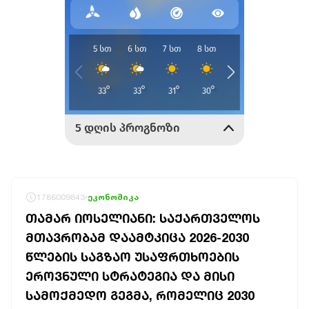
1786009843
ეკონომიკა
ᲗᲐᲛᲐᲠ ᲘᲝᲡᲔᲚᲘᲐᲜᲘ: ᲡᲐᲥᲐᲠᲗᲕᲔᲚᲝᲡ
ᲛᲗᲐᲕᲠᲝᲑᲐᲛ ᲓᲐᲐᲛᲢᲙᲘᲪᲐ 2026-2030
ᲬᲚᲔᲑᲘᲡ ᲡᲐᲒᲖᲐᲝ ᲣᲡᲐᲤᲠᲗᲮᲝᲔᲑᲘᲡ
ᲔᲠᲝᲕᲜᲣᲚᲘ ᲡᲢᲠᲐᲢᲔᲒᲘᲐ ᲓᲐ ᲛᲘᲡᲘ
ᲡᲐᲛᲝᲥᲛᲔᲓᲝ ᲒᲔᲒᲛᲐ, ᲠᲝᲛᲔᲚᲘᲪ 2030