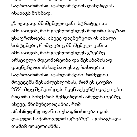
საერთაშორისო
სტანდარტების
დანერგვას
ისახავს
მიზნად.
„ზოგადად
მნიშვნელოვანი
სტრატეგიაა
იმისათვის,
რომ
გაუმჯობესდეს
როგორც
საგზაო
უსაფრთხოება,
ასევე
დავნერგოთ
ის
ახალი
სისტემები,
რომლებიც
მნიშვნელოვანია
იმისათვის,
რომ
გაუმჯობესდეს
გზებზე
არსებული
მდგომარეობა
და
შესაბამისად,
დავნერგოთ
ის
საგზაო
უსაფრთხოების
საერთაშორისო
სტანდარტები,
რომელიც
მოგვცემს
შესაძლებლობას,
რომ
ეს
ციფრი
25%-მდე
შემცირდეს.
ჩვენ
აქცენტს
ვაკეთებთ
როგორც
სიჩქარის
შემცირების
პრევენციებზე,
ასევე,
მნიშვნელოვანია,
რომ
არასრულწლოვანთა
უსაფრთხოება
იყოს
დაცული
საქართველოს
გზებზე“, -
განაცხადა
თამარ
იოსელიანმა.