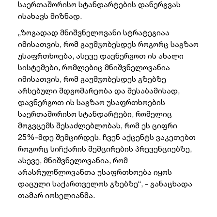
საერთაშორისო
სტანდარტების
დანერგვას
ისახავს
მიზნად.
„ზოგადად
მნიშვნელოვანი
სტრატეგიაა
იმისათვის,
რომ
გაუმჯობესდეს
როგორც
საგზაო
უსაფრთხოება,
ასევე
დავნერგოთ
ის
ახალი
სისტემები,
რომლებიც
მნიშვნელოვანია
იმისათვის,
რომ
გაუმჯობესდეს
გზებზე
არსებული
მდგომარეობა
და
შესაბამისად,
დავნერგოთ
ის
საგზაო
უსაფრთხოების
საერთაშორისო
სტანდარტები,
რომელიც
მოგვცემს
შესაძლებლობას,
რომ
ეს
ციფრი
25%-მდე
შემცირდეს.
ჩვენ
აქცენტს
ვაკეთებთ
როგორც
სიჩქარის
შემცირების
პრევენციებზე,
ასევე,
მნიშვნელოვანია,
რომ
არასრულწლოვანთა
უსაფრთხოება
იყოს
დაცული
საქართველოს
გზებზე“, -
განაცხადა
თამარ
იოსელიანმა.