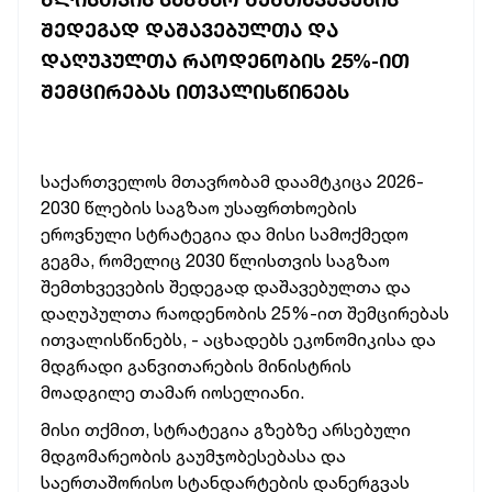
ᲨᲔᲓᲔᲒᲐᲓ ᲓᲐᲨᲐᲕᲔᲑᲣᲚᲗᲐ ᲓᲐ
ᲓᲐᲦᲣᲞᲣᲚᲗᲐ ᲠᲐᲝᲓᲔᲜᲝᲑᲘᲡ 25%-ᲘᲗ
ᲨᲔᲛᲪᲘᲠᲔᲑᲐᲡ ᲘᲗᲕᲐᲚᲘᲡᲬᲘᲜᲔᲑᲡ
საქართველოს
მთავრობამ
დაამტკიცა
2026-
2030
წლების
საგზაო
უსაფრთხოების
ეროვნული
სტრატეგია
და
მისი
სამოქმედო
გეგმა,
რომელიც
2030
წლისთვის
საგზაო
შემთხვევების
შედეგად
დაშავებულთა
და
დაღუპულთა
რაოდენობის
25%-ით
შემცირებას
ითვალისწინებს, -
აცხადებს
ეკონომიკისა
და
მდგრადი
განვითარების
მინისტრის
მოადგილე
თამარ
იოსელიანი.
მისი
თქმით,
სტრატეგია
გზებზე
არსებული
მდგომარეობის
გაუმჯობესებასა
და
საერთაშორისო
სტანდარტების
დანერგვას