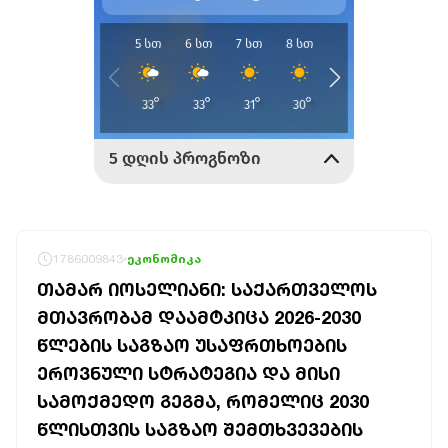
1786009843
ეკონომიკა
ᲗᲐᲛᲐᲠ ᲘᲝᲡᲔᲚᲘᲐᲜᲘ: ᲡᲐᲥᲐᲠᲗᲕᲔᲚᲝᲡ
ᲛᲗᲐᲕᲠᲝᲑᲐᲛ ᲓᲐᲐᲛᲢᲙᲘᲪᲐ 2026-2030
ᲬᲚᲔᲑᲘᲡ ᲡᲐᲒᲖᲐᲝ ᲣᲡᲐᲤᲠᲗᲮᲝᲔᲑᲘᲡ
ᲔᲠᲝᲕᲜᲣᲚᲘ ᲡᲢᲠᲐᲢᲔᲒᲘᲐ ᲓᲐ ᲛᲘᲡᲘ
ᲡᲐᲛᲝᲥᲛᲔᲓᲝ ᲒᲔᲒᲛᲐ, ᲠᲝᲛᲔᲚᲘᲪ 2030
ᲬᲚᲘᲡᲗᲕᲘᲡ ᲡᲐᲒᲖᲐᲝ ᲨᲔᲛᲗᲮᲕᲔᲕᲔᲑᲘᲡ