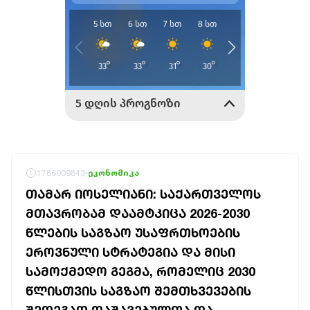
1786009843
ეკონომიკა
ᲗᲐᲛᲐᲠ ᲘᲝᲡᲔᲚᲘᲐᲜᲘ: ᲡᲐᲥᲐᲠᲗᲕᲔᲚᲝᲡ
ᲛᲗᲐᲕᲠᲝᲑᲐᲛ ᲓᲐᲐᲛᲢᲙᲘᲪᲐ 2026-2030
ᲬᲚᲔᲑᲘᲡ ᲡᲐᲒᲖᲐᲝ ᲣᲡᲐᲤᲠᲗᲮᲝᲔᲑᲘᲡ
ᲔᲠᲝᲕᲜᲣᲚᲘ ᲡᲢᲠᲐᲢᲔᲒᲘᲐ ᲓᲐ ᲛᲘᲡᲘ
ᲡᲐᲛᲝᲥᲛᲔᲓᲝ ᲒᲔᲒᲛᲐ, ᲠᲝᲛᲔᲚᲘᲪ 2030
ᲬᲚᲘᲡᲗᲕᲘᲡ ᲡᲐᲒᲖᲐᲝ ᲨᲔᲛᲗᲮᲕᲔᲕᲔᲑᲘᲡ