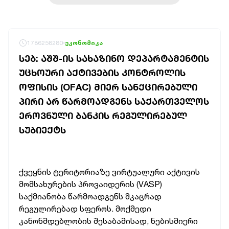
1786258280
ეკონომიკა
ᲡᲔᲑ: ᲐᲨᲨ-ᲘᲡ ᲡᲐᲮᲐᲖᲘᲜᲝ ᲓᲔᲞᲐᲠᲢᲐᲛᲔᲜᲢᲘᲡ
ᲣᲪᲮᲝᲣᲠᲘ ᲐᲥᲢᲘᲕᲔᲑᲘᲡ ᲙᲝᲜᲢᲠᲝᲚᲘᲡ
ᲝᲤᲘᲡᲘᲡ (OFAC) ᲛᲘᲔᲠ ᲡᲐᲜᲥᲪᲘᲠᲔᲑᲣᲚᲘ
ᲞᲘᲠᲘ ᲐᲠ ᲬᲐᲠᲛᲝᲐᲓᲒᲔᲜᲡ ᲡᲐᲥᲐᲠᲗᲕᲔᲚᲝᲡ
ᲔᲠᲝᲕᲜᲣᲚᲘ ᲑᲐᲜᲙᲘᲡ ᲠᲔᲒᲣᲚᲘᲠᲔᲑᲣᲚ
ᲡᲣᲑᲘᲔᲥᲢᲡ
ქვეყნის ტერიტორიაზე ვირტუალური აქტივის
მომსახურების პროვაიდერის (VASP)
საქმიანობა წარმოადგენს მკაცრად
რეგულირებად სფეროს. მოქმედი
კანონმდებლობის შესაბამისად, ნებისმიერი