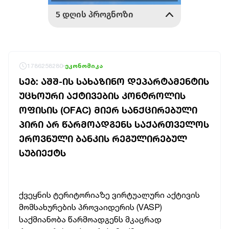
1786258280
ეკონომიკა
ᲡᲔᲑ: ᲐᲨᲨ-ᲘᲡ ᲡᲐᲮᲐᲖᲘᲜᲝ ᲓᲔᲞᲐᲠᲢᲐᲛᲔᲜᲢᲘᲡ
ᲣᲪᲮᲝᲣᲠᲘ ᲐᲥᲢᲘᲕᲔᲑᲘᲡ ᲙᲝᲜᲢᲠᲝᲚᲘᲡ
ᲝᲤᲘᲡᲘᲡ (OFAC) ᲛᲘᲔᲠ ᲡᲐᲜᲥᲪᲘᲠᲔᲑᲣᲚᲘ
ᲞᲘᲠᲘ ᲐᲠ ᲬᲐᲠᲛᲝᲐᲓᲒᲔᲜᲡ ᲡᲐᲥᲐᲠᲗᲕᲔᲚᲝᲡ
ᲔᲠᲝᲕᲜᲣᲚᲘ ᲑᲐᲜᲙᲘᲡ ᲠᲔᲒᲣᲚᲘᲠᲔᲑᲣᲚ
ᲡᲣᲑᲘᲔᲥᲢᲡ
ქვეყნის ტერიტორიაზე ვირტუალური აქტივის
მომსახურების პროვაიდერის (VASP)
საქმიანობა წარმოადგენს მკაცრად