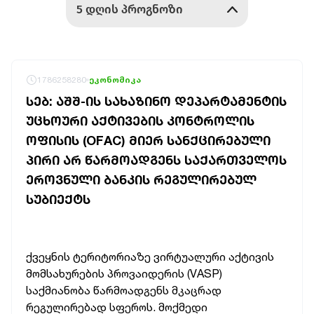
1786258280
ეკონომიკა
ᲡᲔᲑ: ᲐᲨᲨ-ᲘᲡ ᲡᲐᲮᲐᲖᲘᲜᲝ ᲓᲔᲞᲐᲠᲢᲐᲛᲔᲜᲢᲘᲡ
ᲣᲪᲮᲝᲣᲠᲘ ᲐᲥᲢᲘᲕᲔᲑᲘᲡ ᲙᲝᲜᲢᲠᲝᲚᲘᲡ
ᲝᲤᲘᲡᲘᲡ (OFAC) ᲛᲘᲔᲠ ᲡᲐᲜᲥᲪᲘᲠᲔᲑᲣᲚᲘ
ᲞᲘᲠᲘ ᲐᲠ ᲬᲐᲠᲛᲝᲐᲓᲒᲔᲜᲡ ᲡᲐᲥᲐᲠᲗᲕᲔᲚᲝᲡ
ᲔᲠᲝᲕᲜᲣᲚᲘ ᲑᲐᲜᲙᲘᲡ ᲠᲔᲒᲣᲚᲘᲠᲔᲑᲣᲚ
ᲡᲣᲑᲘᲔᲥᲢᲡ
ქვეყნის ტერიტორიაზე ვირტუალური აქტივის
მომსახურების პროვაიდერის (VASP)
საქმიანობა წარმოადგენს მკაცრად
რეგულირებად სფეროს. მოქმედი