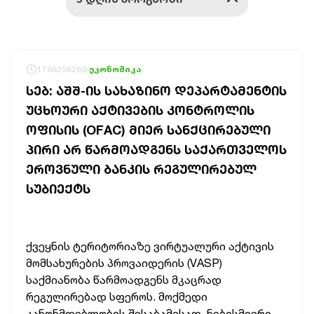
1786258280
ეკონომიკა
ᲡᲔᲑ: ᲐᲨᲨ-ᲘᲡ ᲡᲐᲮᲐᲖᲘᲜᲝ ᲓᲔᲞᲐᲠᲢᲐᲛᲔᲜᲢᲘᲡ
ᲣᲪᲮᲝᲣᲠᲘ ᲐᲥᲢᲘᲕᲔᲑᲘᲡ ᲙᲝᲜᲢᲠᲝᲚᲘᲡ
ᲝᲤᲘᲡᲘᲡ (OFAC) ᲛᲘᲔᲠ ᲡᲐᲜᲥᲪᲘᲠᲔᲑᲣᲚᲘ
ᲞᲘᲠᲘ ᲐᲠ ᲬᲐᲠᲛᲝᲐᲓᲒᲔᲜᲡ ᲡᲐᲥᲐᲠᲗᲕᲔᲚᲝᲡ
ᲔᲠᲝᲕᲜᲣᲚᲘ ᲑᲐᲜᲙᲘᲡ ᲠᲔᲒᲣᲚᲘᲠᲔᲑᲣᲚ
ᲡᲣᲑᲘᲔᲥᲢᲡ
ქვეყნის ტერიტორიაზე ვირტუალური აქტივის
მომსახურების პროვაიდერის (VASP)
საქმიანობა წარმოადგენს მკაცრად
რეგულირებად სფეროს. მოქმედი
კანონმდებლობის შესაბამისად, ნებისმიერი