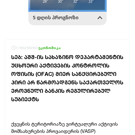
1786258280
ეკონომიკა
ᲡᲔᲑ: ᲐᲨᲨ-ᲘᲡ ᲡᲐᲮᲐᲖᲘᲜᲝ ᲓᲔᲞᲐᲠᲢᲐᲛᲔᲜᲢᲘᲡ
ᲣᲪᲮᲝᲣᲠᲘ ᲐᲥᲢᲘᲕᲔᲑᲘᲡ ᲙᲝᲜᲢᲠᲝᲚᲘᲡ
ᲝᲤᲘᲡᲘᲡ (OFAC) ᲛᲘᲔᲠ ᲡᲐᲜᲥᲪᲘᲠᲔᲑᲣᲚᲘ
ᲞᲘᲠᲘ ᲐᲠ ᲬᲐᲠᲛᲝᲐᲓᲒᲔᲜᲡ ᲡᲐᲥᲐᲠᲗᲕᲔᲚᲝᲡ
ᲔᲠᲝᲕᲜᲣᲚᲘ ᲑᲐᲜᲙᲘᲡ ᲠᲔᲒᲣᲚᲘᲠᲔᲑᲣᲚ
ᲡᲣᲑᲘᲔᲥᲢᲡ
ქვეყნის ტერიტორიაზე ვირტუალური აქტივის
მომსახურების პროვაიდერის (VASP)