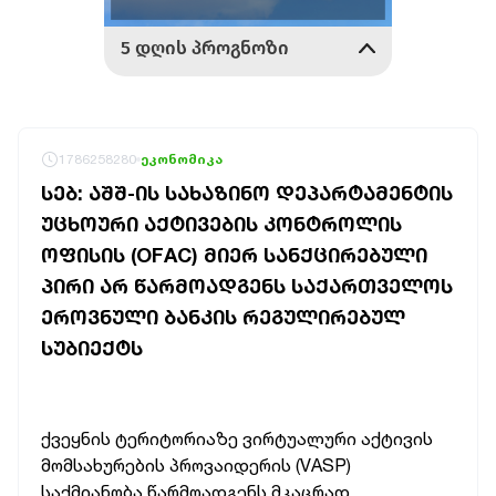
1786258280
ეკონომიკა
ᲡᲔᲑ: ᲐᲨᲨ-ᲘᲡ ᲡᲐᲮᲐᲖᲘᲜᲝ ᲓᲔᲞᲐᲠᲢᲐᲛᲔᲜᲢᲘᲡ
ᲣᲪᲮᲝᲣᲠᲘ ᲐᲥᲢᲘᲕᲔᲑᲘᲡ ᲙᲝᲜᲢᲠᲝᲚᲘᲡ
ᲝᲤᲘᲡᲘᲡ (OFAC) ᲛᲘᲔᲠ ᲡᲐᲜᲥᲪᲘᲠᲔᲑᲣᲚᲘ
ᲞᲘᲠᲘ ᲐᲠ ᲬᲐᲠᲛᲝᲐᲓᲒᲔᲜᲡ ᲡᲐᲥᲐᲠᲗᲕᲔᲚᲝᲡ
ᲔᲠᲝᲕᲜᲣᲚᲘ ᲑᲐᲜᲙᲘᲡ ᲠᲔᲒᲣᲚᲘᲠᲔᲑᲣᲚ
ᲡᲣᲑᲘᲔᲥᲢᲡ
ქვეყნის ტერიტორიაზე ვირტუალური აქტივის
მომსახურების პროვაიდერის (VASP)
საქმიანობა წარმოადგენს მკაცრად