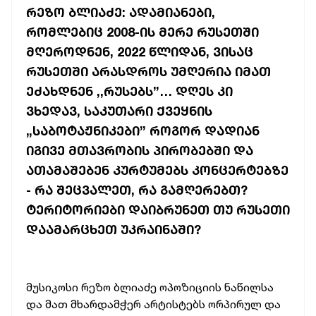
ᲠᲔᲖᲝ ᲑᲚᲘᲐᲫᲔ: ᲐᲓᲐᲛᲘᲐᲜᲔᲑᲘ,
ᲠᲝᲛᲚᲔᲑᲘᲪ 2008-ᲘᲡ ᲛᲔᲠᲔ ᲠᲣᲡᲔᲗᲨᲘ
ᲛᲦᲔᲠᲝᲓᲜᲔᲜ, 2022 ᲬᲚᲘᲓᲐᲜ, ᲕᲘᲡᲐᲪ
ᲠᲣᲡᲔᲗᲨᲘ ᲐᲠᲐᲡᲓᲠᲝᲡ ᲣᲛᲦᲔᲠᲘᲐ ᲘᲛᲐᲗ
ᲔᲫᲐᲮᲓᲜᲔᲜ ,,ᲠᲣᲡᲔᲑᲡ”… ᲓᲦᲔᲡ ᲙᲘ
ᲕᲮᲔᲓᲐᲕ, ᲡᲐᲙᲣᲗᲐᲠᲘ ᲥᲕᲔᲧᲜᲘᲡ
„ᲡᲐᲑᲝᲢᲐᲟᲜᲘᲙᲔᲑᲘ” ᲠᲝᲒᲝᲠ ᲓᲐᲓᲘᲐᲜ
ᲘᲒᲘᲕᲔ ᲛᲗᲐᲕᲠᲝᲑᲘᲡ ᲞᲘᲠᲝᲑᲔᲑᲨᲘ ᲓᲐ
ᲐᲗᲐᲛᲐᲨᲔᲑᲔᲜ ᲙᲣᲠᲢᲣᲛᲔᲑᲡ ᲙᲝᲜᲪᲔᲠᲢᲔᲑᲖᲔ
- ᲠᲐ ᲨᲔᲪᲕᲐᲚᲔᲗ, ᲠᲐ ᲒᲐᲛᲦᲔᲠᲔᲑᲗ?
ᲢᲔᲠᲘᲢᲝᲠᲘᲔᲑᲘ ᲓᲐᲘᲑᲠᲣᲜᲔᲗ ᲗᲣ ᲠᲣᲡᲔᲗᲘ
ᲓᲐᲐᲛᲐᲠᲪᲮᲔᲗ ᲣᲙᲠᲐᲘᲜᲐᲨᲘ?
მუსიკოსი რეზო ბლიაძე ოპოზიციის ნაწილსა
და მათ მხარდამჭერ არტისტებს ორპირულ და