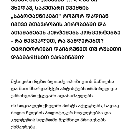
ᲕᲮᲔᲓᲐᲕ, ᲡᲐᲙᲣᲗᲐᲠᲘ ᲥᲕᲔᲧᲜᲘᲡ
„ᲡᲐᲑᲝᲢᲐᲟᲜᲘᲙᲔᲑᲘ” ᲠᲝᲒᲝᲠ ᲓᲐᲓᲘᲐᲜ
ᲘᲒᲘᲕᲔ ᲛᲗᲐᲕᲠᲝᲑᲘᲡ ᲞᲘᲠᲝᲑᲔᲑᲨᲘ ᲓᲐ
ᲐᲗᲐᲛᲐᲨᲔᲑᲔᲜ ᲙᲣᲠᲢᲣᲛᲔᲑᲡ ᲙᲝᲜᲪᲔᲠᲢᲔᲑᲖᲔ
- ᲠᲐ ᲨᲔᲪᲕᲐᲚᲔᲗ, ᲠᲐ ᲒᲐᲛᲦᲔᲠᲔᲑᲗ?
ᲢᲔᲠᲘᲢᲝᲠᲘᲔᲑᲘ ᲓᲐᲘᲑᲠᲣᲜᲔᲗ ᲗᲣ ᲠᲣᲡᲔᲗᲘ
ᲓᲐᲐᲛᲐᲠᲪᲮᲔᲗ ᲣᲙᲠᲐᲘᲜᲐᲨᲘ?
მუსიკოსი რეზო ბლიაძე ოპოზიციის ნაწილსა
და მათ მხარდამჭერ არტისტებს ორპირულ და
უპრინციპო ქცევაში ადანაშაულებს.
ის სოციალურ ქსელში პოსტს აქვეყნებს, სადაც
ბოლო წლების პოლიტიკურ მოვლენებსა და
კულტურის სფეროში შექმნილ პროცესებს
ეხმაურება.