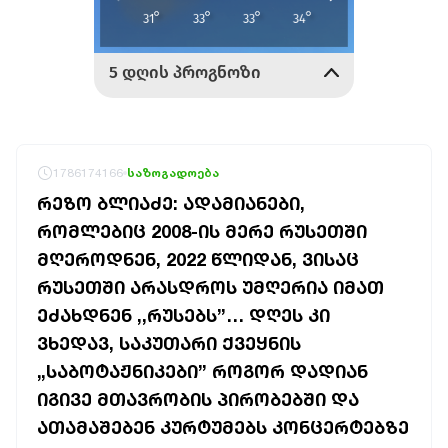
1786174166
საზოგადოება
ᲠᲔᲖᲝ ᲑᲚᲘᲐᲫᲔ: ᲐᲓᲐᲛᲘᲐᲜᲔᲑᲘ,
ᲠᲝᲛᲚᲔᲑᲘᲪ 2008-ᲘᲡ ᲛᲔᲠᲔ ᲠᲣᲡᲔᲗᲨᲘ
ᲛᲦᲔᲠᲝᲓᲜᲔᲜ, 2022 ᲬᲚᲘᲓᲐᲜ, ᲕᲘᲡᲐᲪ
ᲠᲣᲡᲔᲗᲨᲘ ᲐᲠᲐᲡᲓᲠᲝᲡ ᲣᲛᲦᲔᲠᲘᲐ ᲘᲛᲐᲗ
ᲔᲫᲐᲮᲓᲜᲔᲜ ,,ᲠᲣᲡᲔᲑᲡ”… ᲓᲦᲔᲡ ᲙᲘ
ᲕᲮᲔᲓᲐᲕ, ᲡᲐᲙᲣᲗᲐᲠᲘ ᲥᲕᲔᲧᲜᲘᲡ
„ᲡᲐᲑᲝᲢᲐᲟᲜᲘᲙᲔᲑᲘ” ᲠᲝᲒᲝᲠ ᲓᲐᲓᲘᲐᲜ
ᲘᲒᲘᲕᲔ ᲛᲗᲐᲕᲠᲝᲑᲘᲡ ᲞᲘᲠᲝᲑᲔᲑᲨᲘ ᲓᲐ
ᲐᲗᲐᲛᲐᲨᲔᲑᲔᲜ ᲙᲣᲠᲢᲣᲛᲔᲑᲡ ᲙᲝᲜᲪᲔᲠᲢᲔᲑᲖᲔ