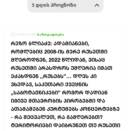
1786174166
საზოგადოება
ᲠᲔᲖᲝ ᲑᲚᲘᲐᲫᲔ: ᲐᲓᲐᲛᲘᲐᲜᲔᲑᲘ,
ᲠᲝᲛᲚᲔᲑᲘᲪ 2008-ᲘᲡ ᲛᲔᲠᲔ ᲠᲣᲡᲔᲗᲨᲘ
ᲛᲦᲔᲠᲝᲓᲜᲔᲜ, 2022 ᲬᲚᲘᲓᲐᲜ, ᲕᲘᲡᲐᲪ
ᲠᲣᲡᲔᲗᲨᲘ ᲐᲠᲐᲡᲓᲠᲝᲡ ᲣᲛᲦᲔᲠᲘᲐ ᲘᲛᲐᲗ
ᲔᲫᲐᲮᲓᲜᲔᲜ ,,ᲠᲣᲡᲔᲑᲡ”… ᲓᲦᲔᲡ ᲙᲘ
ᲕᲮᲔᲓᲐᲕ, ᲡᲐᲙᲣᲗᲐᲠᲘ ᲥᲕᲔᲧᲜᲘᲡ
„ᲡᲐᲑᲝᲢᲐᲟᲜᲘᲙᲔᲑᲘ” ᲠᲝᲒᲝᲠ ᲓᲐᲓᲘᲐᲜ
ᲘᲒᲘᲕᲔ ᲛᲗᲐᲕᲠᲝᲑᲘᲡ ᲞᲘᲠᲝᲑᲔᲑᲨᲘ ᲓᲐ
ᲐᲗᲐᲛᲐᲨᲔᲑᲔᲜ ᲙᲣᲠᲢᲣᲛᲔᲑᲡ ᲙᲝᲜᲪᲔᲠᲢᲔᲑᲖᲔ
- ᲠᲐ ᲨᲔᲪᲕᲐᲚᲔᲗ, ᲠᲐ ᲒᲐᲛᲦᲔᲠᲔᲑᲗ?
ᲢᲔᲠᲘᲢᲝᲠᲘᲔᲑᲘ ᲓᲐᲘᲑᲠᲣᲜᲔᲗ ᲗᲣ ᲠᲣᲡᲔᲗᲘ