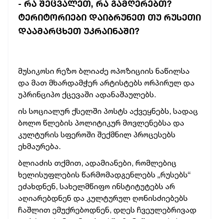
- ᲠᲐ ᲨᲔᲪᲕᲐᲚᲔᲗ, ᲠᲐ ᲒᲐᲛᲦᲔᲠᲔᲑᲗ?
ᲢᲔᲠᲘᲢᲝᲠᲘᲔᲑᲘ ᲓᲐᲘᲑᲠᲣᲜᲔᲗ ᲗᲣ ᲠᲣᲡᲔᲗᲘ
ᲓᲐᲐᲛᲐᲠᲪᲮᲔᲗ ᲣᲙᲠᲐᲘᲜᲐᲨᲘ?
მუსიკოსი რეზო ბლიაძე ოპოზიციის ნაწილსა
და მათ მხარდამჭერ არტისტებს ორპირულ და
უპრინციპო ქცევაში ადანაშაულებს.
ის სოციალურ ქსელში პოსტს აქვეყნებს, სადაც
ბოლო წლების პოლიტიკურ მოვლენებსა და
კულტურის სფეროში შექმნილ პროცესებს
ეხმაურება.
ბლიაძის თქმით, ადამიანები, რომლებიც
ხელისუფლების წარმომადგენლებს „რუსებს“
ეძახდნენ, სახელმწიფო ინსტიტუტებს არ
აღიარებდნენ და კულტურულ ღონისძიებებს
ჩაშლით ემუქრებოდნენ, დღეს ჩვეულებრივად