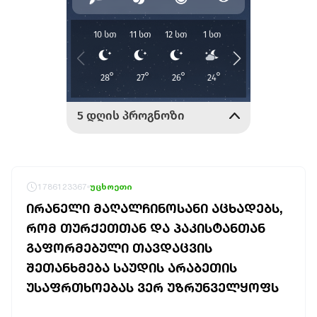
1786123367
უცხოეთი
ᲘᲠᲐᲜᲔᲚᲘ ᲛᲐᲦᲐᲚᲩᲘᲜᲝᲡᲐᲜᲘ ᲐᲪᲮᲐᲓᲔᲑᲡ,
ᲠᲝᲛ ᲗᲣᲠᲥᲔᲗᲗᲐᲜ ᲓᲐ ᲞᲐᲙᲘᲡᲢᲐᲜᲗᲐᲜ
ᲒᲐᲤᲝᲠᲛᲔᲑᲣᲚᲘ ᲗᲐᲕᲓᲐᲪᲕᲘᲡ
ᲨᲔᲗᲐᲜᲮᲛᲔᲑᲐ ᲡᲐᲣᲓᲘᲡ ᲐᲠᲐᲑᲔᲗᲘᲡ
ᲣᲡᲐᲤᲠᲗᲮᲝᲔᲑᲐᲡ ᲕᲔᲠ ᲣᲖᲠᲣᲜᲕᲔᲚᲧᲝᲤᲡ