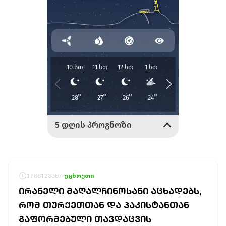
1786123367
უცხოეთი
ᲘᲠᲐᲜᲔᲚᲘ ᲛᲐᲦᲐᲚᲩᲘᲜᲝᲡᲐᲜᲘ ᲐᲪᲮᲐᲓᲔᲑᲡ,
ᲠᲝᲛ ᲗᲣᲠᲥᲔᲗᲗᲐᲜ ᲓᲐ ᲞᲐᲙᲘᲡᲢᲐᲜᲗᲐᲜ
ᲒᲐᲤᲝᲠᲛᲔᲑᲣᲚᲘ ᲗᲐᲕᲓᲐᲪᲕᲘᲡ