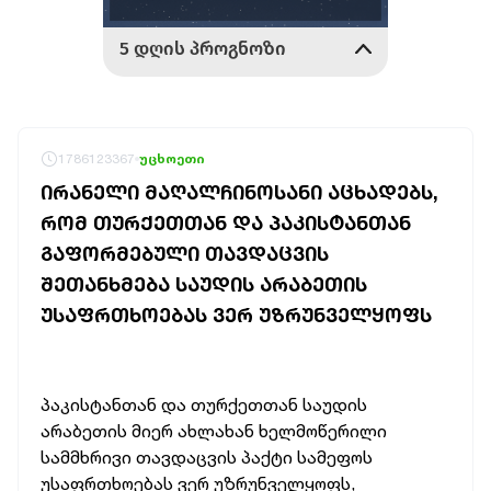
1786123367
უცხოეთი
ᲘᲠᲐᲜᲔᲚᲘ ᲛᲐᲦᲐᲚᲩᲘᲜᲝᲡᲐᲜᲘ ᲐᲪᲮᲐᲓᲔᲑᲡ,
ᲠᲝᲛ ᲗᲣᲠᲥᲔᲗᲗᲐᲜ ᲓᲐ ᲞᲐᲙᲘᲡᲢᲐᲜᲗᲐᲜ
ᲒᲐᲤᲝᲠᲛᲔᲑᲣᲚᲘ ᲗᲐᲕᲓᲐᲪᲕᲘᲡ
ᲨᲔᲗᲐᲜᲮᲛᲔᲑᲐ ᲡᲐᲣᲓᲘᲡ ᲐᲠᲐᲑᲔᲗᲘᲡ
ᲣᲡᲐᲤᲠᲗᲮᲝᲔᲑᲐᲡ ᲕᲔᲠ ᲣᲖᲠᲣᲜᲕᲔᲚᲧᲝᲤᲡ
პაკისტანთან და თურქეთთან საუდის
არაბეთის მიერ ახლახან ხელმოწერილი
სამმხრივი თავდაცვის პაქტი სამეფოს
უსაფრთხოებას ვერ უზრუნველყოფს,