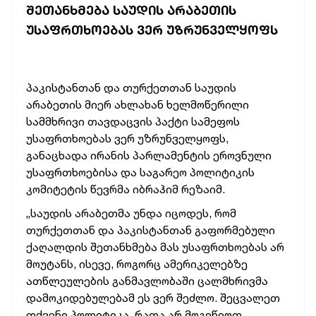
ᲨᲔᲗᲐᲜᲮᲛᲔᲑᲐ ᲡᲐᲣᲓᲘᲡ ᲐᲠᲐᲑᲔᲗᲘᲡ
ᲣᲡᲐᲤᲠᲗᲮᲝᲔᲑᲐᲡ ᲕᲔᲠ ᲣᲖᲠᲣᲜᲕᲔᲚᲧᲝᲤᲡ
პაკისტანთან და თურქეთთან საუდის
არაბეთის მიერ ახლახან ხელმოწერილი
სამმხრივი თავდაცვის პაქტი სამეფოს
უსაფრთხოებას ვერ უზრუნველყოფს,
განაცხადა ირანის პარლამენტის ეროვნული
უსაფრთხოებისა და საგარეო პოლიტიკის
კომიტეტის წევრმა იბრაჰიმ რეზაიმ.
„საუდის არაბეთმა უნდა იცოდეს, რომ
თურქეთთან და პაკისტანთან გაფორმებული
ქაღალდის შეთანხმება მას უსაფრთხოებას არ
მოუტანს, ისევე, როგორც ამერიკელებზე
ათწლეულების განმავლობაში ცალმხრივმა
დამოკიდებულებამ ეს ვერ შეძლო. შეცვალეთ
თქვენი პოლიტიკა, რათა არ მოგიწიოთ