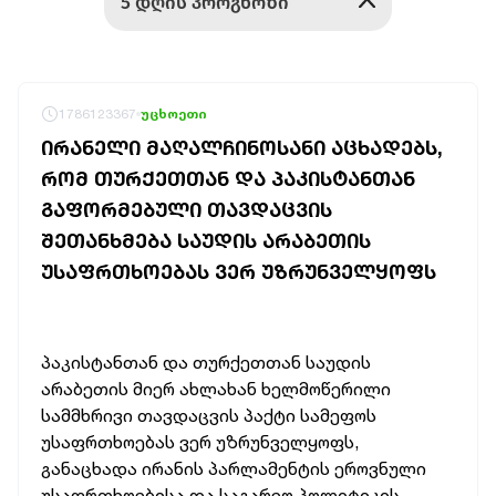
1786123367
უცხოეთი
ᲘᲠᲐᲜᲔᲚᲘ ᲛᲐᲦᲐᲚᲩᲘᲜᲝᲡᲐᲜᲘ ᲐᲪᲮᲐᲓᲔᲑᲡ,
ᲠᲝᲛ ᲗᲣᲠᲥᲔᲗᲗᲐᲜ ᲓᲐ ᲞᲐᲙᲘᲡᲢᲐᲜᲗᲐᲜ
ᲒᲐᲤᲝᲠᲛᲔᲑᲣᲚᲘ ᲗᲐᲕᲓᲐᲪᲕᲘᲡ
ᲨᲔᲗᲐᲜᲮᲛᲔᲑᲐ ᲡᲐᲣᲓᲘᲡ ᲐᲠᲐᲑᲔᲗᲘᲡ
ᲣᲡᲐᲤᲠᲗᲮᲝᲔᲑᲐᲡ ᲕᲔᲠ ᲣᲖᲠᲣᲜᲕᲔᲚᲧᲝᲤᲡ
პაკისტანთან და თურქეთთან საუდის
არაბეთის მიერ ახლახან ხელმოწერილი
სამმხრივი თავდაცვის პაქტი სამეფოს
უსაფრთხოებას ვერ უზრუნველყოფს,
განაცხადა ირანის პარლამენტის ეროვნული
უსაფრთხოებისა და საგარეო პოლიტიკის