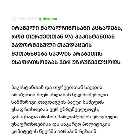
1786123367
უცხოეთი
ᲘᲠᲐᲜᲔᲚᲘ ᲛᲐᲦᲐᲚᲩᲘᲜᲝᲡᲐᲜᲘ ᲐᲪᲮᲐᲓᲔᲑᲡ,
ᲠᲝᲛ ᲗᲣᲠᲥᲔᲗᲗᲐᲜ ᲓᲐ ᲞᲐᲙᲘᲡᲢᲐᲜᲗᲐᲜ
ᲒᲐᲤᲝᲠᲛᲔᲑᲣᲚᲘ ᲗᲐᲕᲓᲐᲪᲕᲘᲡ
ᲨᲔᲗᲐᲜᲮᲛᲔᲑᲐ ᲡᲐᲣᲓᲘᲡ ᲐᲠᲐᲑᲔᲗᲘᲡ
ᲣᲡᲐᲤᲠᲗᲮᲝᲔᲑᲐᲡ ᲕᲔᲠ ᲣᲖᲠᲣᲜᲕᲔᲚᲧᲝᲤᲡ
პაკისტანთან და თურქეთთან საუდის
არაბეთის მიერ ახლახან ხელმოწერილი
სამმხრივი თავდაცვის პაქტი სამეფოს
უსაფრთხოებას ვერ უზრუნველყოფს,
განაცხადა ირანის პარლამენტის ეროვნული
უსაფრთხოებისა და საგარეო პოლიტიკის
კომიტეტის წევრმა იბრაჰიმ რეზაიმ.