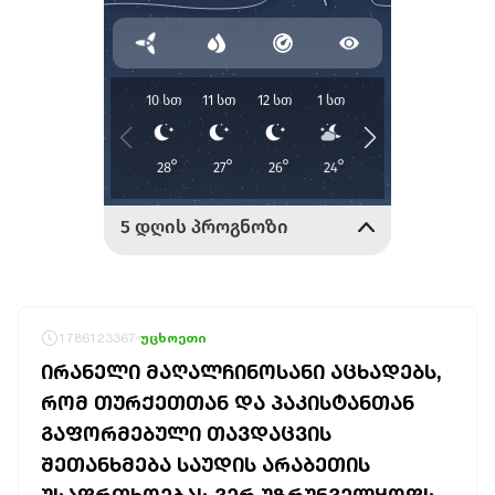
1786123367
უცხოეთი
ᲘᲠᲐᲜᲔᲚᲘ ᲛᲐᲦᲐᲚᲩᲘᲜᲝᲡᲐᲜᲘ ᲐᲪᲮᲐᲓᲔᲑᲡ,
ᲠᲝᲛ ᲗᲣᲠᲥᲔᲗᲗᲐᲜ ᲓᲐ ᲞᲐᲙᲘᲡᲢᲐᲜᲗᲐᲜ
ᲒᲐᲤᲝᲠᲛᲔᲑᲣᲚᲘ ᲗᲐᲕᲓᲐᲪᲕᲘᲡ
ᲨᲔᲗᲐᲜᲮᲛᲔᲑᲐ ᲡᲐᲣᲓᲘᲡ ᲐᲠᲐᲑᲔᲗᲘᲡ