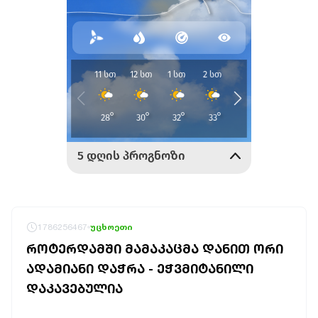
1786256467
უცხოეთი
ᲠᲝᲢᲔᲠᲓᲐᲛᲨᲘ ᲛᲐᲛᲐᲙᲐᲪᲛᲐ ᲓᲐᲜᲘᲗ ᲝᲠᲘ
ᲐᲓᲐᲛᲘᲐᲜᲘ ᲓᲐᲭᲠᲐ - ᲔᲭᲕᲛᲘᲢᲐᲜᲘᲚᲘ
ᲓᲐᲙᲐᲕᲔᲑᲣᲚᲘᲐ