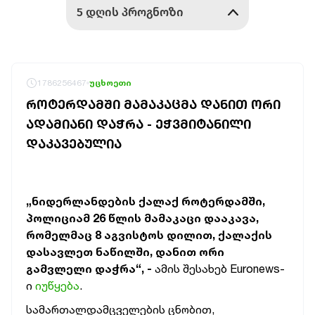
1786256467
უცხოეთი
ᲠᲝᲢᲔᲠᲓᲐᲛᲨᲘ ᲛᲐᲛᲐᲙᲐᲪᲛᲐ ᲓᲐᲜᲘᲗ ᲝᲠᲘ
ᲐᲓᲐᲛᲘᲐᲜᲘ ᲓᲐᲭᲠᲐ - ᲔᲭᲕᲛᲘᲢᲐᲜᲘᲚᲘ
ᲓᲐᲙᲐᲕᲔᲑᲣᲚᲘᲐ
„ნიდერლანდების ქალაქ როტერდამში,
პოლიციამ 26 წლის მამაკაცი დააკავა,
რომელმაც 8 აგვისტოს დილით, ქალაქის
დასავლეთ ნაწილში, დანით ორი
გამვლელი დაჭრა“, -
ამის შესახებ Euronews-
ი
იუწყება
.
სამართალდამცველების ცნობით,