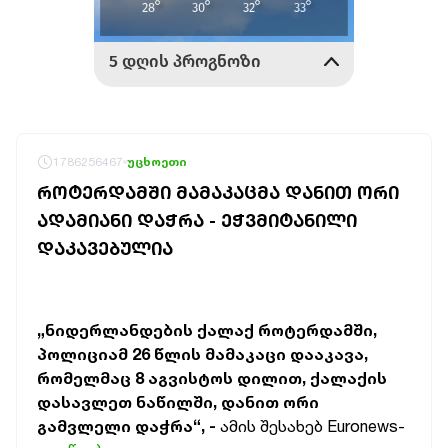
1786256467
უცხოეთი
ᲠᲝᲢᲔᲠᲓᲐᲛᲨᲘ ᲛᲐᲛᲐᲙᲐᲪᲛᲐ ᲓᲐᲜᲘᲗ ᲝᲠᲘ
ᲐᲓᲐᲛᲘᲐᲜᲘ ᲓᲐᲭᲠᲐ - ᲔᲭᲕᲛᲘᲢᲐᲜᲘᲚᲘ
ᲓᲐᲙᲐᲕᲔᲑᲣᲚᲘᲐ
„ნიდერლანდების ქალაქ როტერდამში,
პოლიციამ 26 წლის მამაკაცი დააკავა,
რომელმაც 8 აგვისტოს დილით, ქალაქის
დასავლეთ ნაწილში, დანით ორი
გამვლელი დაჭრა“, -
ამის შესახებ Euronews-