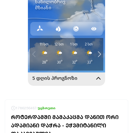
1786256467
უცხოეთი
ᲠᲝᲢᲔᲠᲓᲐᲛᲨᲘ ᲛᲐᲛᲐᲙᲐᲪᲛᲐ ᲓᲐᲜᲘᲗ ᲝᲠᲘ
ᲐᲓᲐᲛᲘᲐᲜᲘ ᲓᲐᲭᲠᲐ - ᲔᲭᲕᲛᲘᲢᲐᲜᲘᲚᲘ