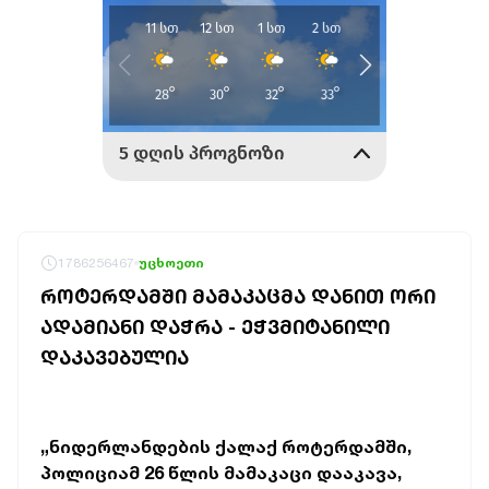
1786256467
უცხოეთი
ᲠᲝᲢᲔᲠᲓᲐᲛᲨᲘ ᲛᲐᲛᲐᲙᲐᲪᲛᲐ ᲓᲐᲜᲘᲗ ᲝᲠᲘ
ᲐᲓᲐᲛᲘᲐᲜᲘ ᲓᲐᲭᲠᲐ - ᲔᲭᲕᲛᲘᲢᲐᲜᲘᲚᲘ
ᲓᲐᲙᲐᲕᲔᲑᲣᲚᲘᲐ
„ნიდერლანდების ქალაქ როტერდამში,
პოლიციამ 26 წლის მამაკაცი დააკავა,