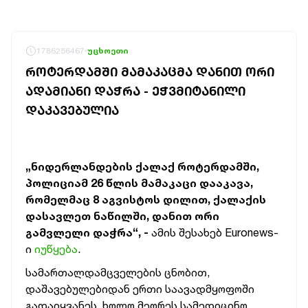
1786256467
უცხოეთი
ᲠᲝᲢᲔᲠᲓᲐᲛᲨᲘ ᲛᲐᲛᲐᲙᲐᲪᲛᲐ ᲓᲐᲜᲘᲗ ᲝᲠᲘ
ᲐᲓᲐᲛᲘᲐᲜᲘ ᲓᲐᲭᲠᲐ - ᲔᲭᲕᲛᲘᲢᲐᲜᲘᲚᲘ
ᲓᲐᲙᲐᲕᲔᲑᲣᲚᲘᲐ
„ნიდერლანდების ქალაქ როტერდამში,
პოლიციამ 26 წლის მამაკაცი დააკავა,
რომელმაც 8 აგვისტოს დილით, ქალაქის
დასავლეთ ნაწილში, დანით ორი
გამვლელი დაჭრა“, -
ამის შესახებ Euronews-
ი
იუწყება
.
სამართალდამცველების ცნობით,
დაშავებულებიდან ერთი საავადმყოფოში
გადაიყვანეს, ხოლო მეორეს სამედიცინო