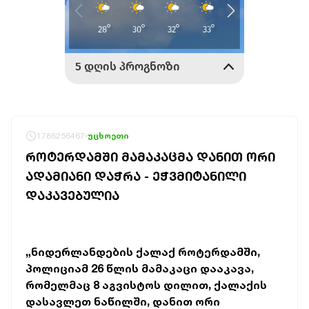
1786256467
უცხოეთი
ᲠᲝᲢᲔᲠᲓᲐᲛᲨᲘ ᲛᲐᲛᲐᲙᲐᲪᲛᲐ ᲓᲐᲜᲘᲗ ᲝᲠᲘ
ᲐᲓᲐᲛᲘᲐᲜᲘ ᲓᲐᲭᲠᲐ - ᲔᲭᲕᲛᲘᲢᲐᲜᲘᲚᲘ
ᲓᲐᲙᲐᲕᲔᲑᲣᲚᲘᲐ
„ნიდერლანდების ქალაქ როტერდამში,
პოლიციამ 26 წლის მამაკაცი დააკავა,
რომელმაც 8 აგვისტოს დილით, ქალაქის
დასავლეთ ნაწილში, დანით ორი