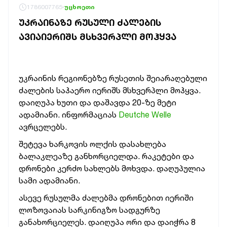
1786007765
უცხოეთი
ᲣᲙᲠᲐᲘᲜᲐᲖᲔ ᲠᲣᲡᲣᲚᲘ ᲫᲐᲚᲔᲑᲘᲡ
ᲐᲕᲘᲐᲘᲔᲠᲘᲨᲡ ᲛᲡᲮᲕᲔᲠᲞᲚᲘ ᲛᲝᲰᲧᲕᲐ
უკრაინის რეგიონებზე რუსეთის შეიარაღებული
ძალების საჰაერო იერიშს მსხვერპლი მოჰყვა.
დაიღუპა ხუთი და დაშავდა 20-ზე მეტი
ადამიანი. ინფორმაციას
Deutche Welle
ავრცელებს.
შეტევა ხარკოვის ოლქის დასახლება
ბალაკლეაზე განხორციელდა. რაკეტები და
დრონები კერძო სახლებს მოხვდა. დაღუპულია
სამი ადამიანი.
ასევე რუსულმა ძალებმა დრონებით იერიში
ლოზოვაიას სარკინიგზო სადგურზე
განახორციელეს. დაიღუპა ორი და დაიჭრა 8