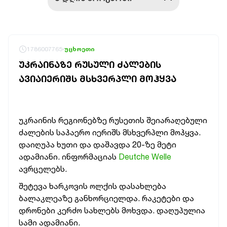
1786007765
უცხოეთი
ᲣᲙᲠᲐᲘᲜᲐᲖᲔ ᲠᲣᲡᲣᲚᲘ ᲫᲐᲚᲔᲑᲘᲡ
ᲐᲕᲘᲐᲘᲔᲠᲘᲨᲡ ᲛᲡᲮᲕᲔᲠᲞᲚᲘ ᲛᲝᲰᲧᲕᲐ
უკრაინის რეგიონებზე რუსეთის შეიარაღებული
ძალების საჰაერო იერიშს მსხვერპლი მოჰყვა.
დაიღუპა ხუთი და დაშავდა 20-ზე მეტი
ადამიანი. ინფორმაციას
Deutche Welle
ავრცელებს.
შეტევა ხარკოვის ოლქის დასახლება
ბალაკლეაზე განხორციელდა. რაკეტები და
დრონები კერძო სახლებს მოხვდა. დაღუპულია
სამი ადამიანი.