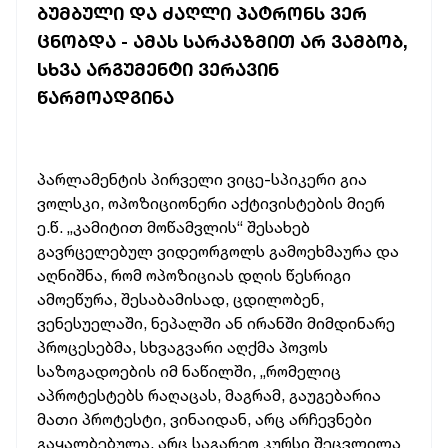
ᲑᲣᲛᲑᲣᲚᲘ ᲓᲐ ᲫᲐᲦᲚᲘ ᲞᲐᲢᲠᲝᲜᲡ ᲕᲔᲠ
ᲪᲜᲝᲑᲓᲐ - ᲐᲛᲐᲡ ᲡᲐᲠᲙᲐᲖᲛᲘᲗ ᲐᲠ ᲕᲐᲛᲑᲝᲑ,
ᲡᲮᲕᲐ ᲐᲠᲒᲣᲛᲔᲜᲢᲘ ᲕᲔᲠᲐᲕᲘᲜ
ᲬᲐᲠᲛᲝᲐᲓᲒᲘᲜᲐ
პარლამენტის პირველი ვიცე-სპიკერი გია
ვოლსკი, ოპოზიციონერი აქტივისტების მიერ
ე.წ. „კამიტით მოწამვლის“ შესახებ
გავრცელებულ ვიდეორგოლს გამოეხმაურა და
აღნიშნა, რომ ოპოზიციას დღის წესრიგი
ამოეწურა, შესაბამისად, ცდილობენ,
ვენესუელაში, ნეპალში ან ირანში მიმდინარე
პროცესებმა, სხვაგვარი აღქმა პოვოს
საზოგადოების იმ ნაწილში, „რომელიც
აპროტესტებს რაღაცას, მაგრამ, გაუგებარია
მათი პროტესტი, ვინაიდან, არც არჩევნები
გაყალბებულა, არც საგარეო კურსი შეცვლილა