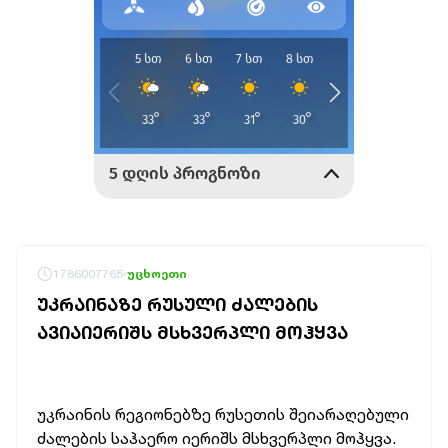
1786007765
უცხოეთი
ᲣᲙᲠᲐᲘᲜᲐᲖᲔ ᲠᲣᲡᲣᲚᲘ ᲫᲐᲚᲔᲑᲘᲡ
ᲐᲕᲘᲐᲘᲔᲠᲘᲨᲡ ᲛᲡᲮᲕᲔᲠᲞᲚᲘ ᲛᲝᲰᲧᲕᲐ
უკრაინის რეგიონებზე რუსეთის შეიარაღებული
ძალების საჰაერო იერიშს მსხვერპლი მოჰყვა.