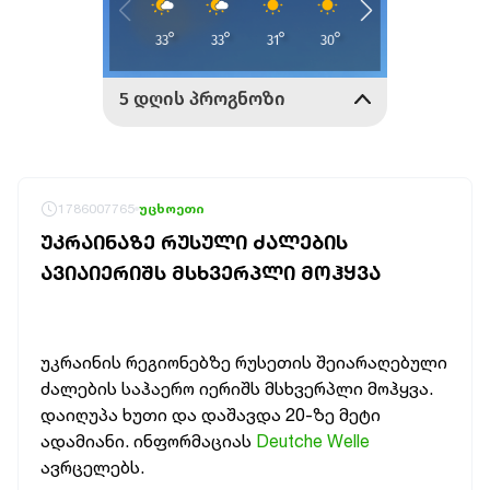
1786007765
უცხოეთი
ᲣᲙᲠᲐᲘᲜᲐᲖᲔ ᲠᲣᲡᲣᲚᲘ ᲫᲐᲚᲔᲑᲘᲡ
ᲐᲕᲘᲐᲘᲔᲠᲘᲨᲡ ᲛᲡᲮᲕᲔᲠᲞᲚᲘ ᲛᲝᲰᲧᲕᲐ
უკრაინის რეგიონებზე რუსეთის შეიარაღებული
ძალების საჰაერო იერიშს მსხვერპლი მოჰყვა.
დაიღუპა ხუთი და დაშავდა 20-ზე მეტი
ადამიანი. ინფორმაციას
Deutche Welle
ავრცელებს.