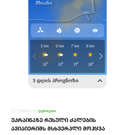
1786007765
უცხოეთი
ᲣᲙᲠᲐᲘᲜᲐᲖᲔ ᲠᲣᲡᲣᲚᲘ ᲫᲐᲚᲔᲑᲘᲡ
ᲐᲕᲘᲐᲘᲔᲠᲘᲨᲡ ᲛᲡᲮᲕᲔᲠᲞᲚᲘ ᲛᲝᲰᲧᲕᲐ