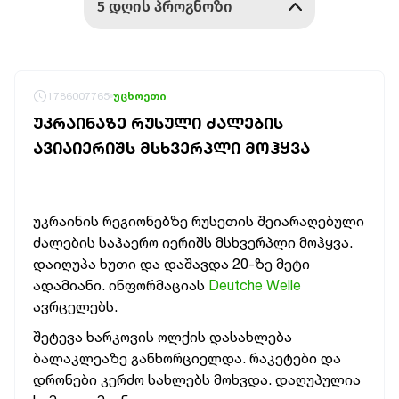
1786007765
უცხოეთი
ᲣᲙᲠᲐᲘᲜᲐᲖᲔ ᲠᲣᲡᲣᲚᲘ ᲫᲐᲚᲔᲑᲘᲡ
ᲐᲕᲘᲐᲘᲔᲠᲘᲨᲡ ᲛᲡᲮᲕᲔᲠᲞᲚᲘ ᲛᲝᲰᲧᲕᲐ
უკრაინის რეგიონებზე რუსეთის შეიარაღებული
ძალების საჰაერო იერიშს მსხვერპლი მოჰყვა.
დაიღუპა ხუთი და დაშავდა 20-ზე მეტი
ადამიანი. ინფორმაციას
Deutche Welle
ავრცელებს.
შეტევა ხარკოვის ოლქის დასახლება
ბალაკლეაზე განხორციელდა. რაკეტები და
დრონები კერძო სახლებს მოხვდა. დაღუპულია