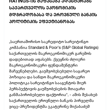
RATINGS-ᲘᲡ ᲨᲔᲤᲐᲡᲔᲑᲐ ᲐᲓᲐᲡᲢᲣᲠᲔᲑᲡ
ᲡᲐᲥᲐᲠᲗᲕᲔᲚᲝᲡ ᲔᲙᲝᲜᲝᲛᲘᲙᲘᲡ
ᲛᲓᲒᲠᲐᲓᲝᲑᲐᲡᲐ ᲓᲐ ᲔᲠᲝᲕᲜᲣᲚᲘ ᲑᲐᲜᲙᲘᲡ
ᲞᲝᲚᲘᲢᲘᲙᲘᲡ ᲔᲤᲔᲥᲢᲘᲐᲜᲝᲑᲐᲡ
„საერთაშორისო საკრედიტო სარეიტინგო
კომპანია Standard & Poor’s (S&P Global Ratings)
საქართველოს მაკროეკონომიკურ გარემოს
დადებითად აფასებს.
ქვეყნის ძლიერი
მაკროეკონომიკური ფუნდამენტური
მაჩვენებლები, გაუმჯობესებული საგარეო
პოზიცია და სანდო მაკროეკონომიკური
პოლიტიკა სარეიტინგო სააგენტოს მიერ
პერსპექტივის გაუმჯობესების
მთავარი
განმაპირობებელი ფაქტორია“, - ამის შესახებ
საქართველოს ეროვნული ბანკის პირველმა
ვიცე-პრეზიდენტმა ეკატერინე მიქაბაძემ