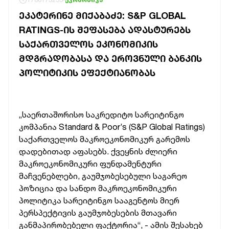
ᲔᲙᲐᲢᲔᲠᲘᲜᲔ ᲛᲘᲥᲐᲑᲐᲫᲔ: S&P GLOBAL
RATINGS-ᲘᲡ ᲨᲔᲤᲐᲡᲔᲑᲐ ᲐᲓᲐᲡᲢᲣᲠᲔᲑᲡ
ᲡᲐᲥᲐᲠᲗᲕᲔᲚᲝᲡ ᲔᲙᲝᲜᲝᲛᲘᲙᲘᲡ
ᲛᲓᲒᲠᲐᲓᲝᲑᲐᲡᲐ ᲓᲐ ᲔᲠᲝᲕᲜᲣᲚᲘ ᲑᲐᲜᲙᲘᲡ
ᲞᲝᲚᲘᲢᲘᲙᲘᲡ ᲔᲤᲔᲥᲢᲘᲐᲜᲝᲑᲐᲡ
„საერთაშორისო საკრედიტო სარეიტინგო
კომპანია Standard & Poor’s (S&P Global Ratings)
საქართველოს მაკროეკონომიკურ გარემოს
დადებითად აფასებს.
ქვეყნის ძლიერი
მაკროეკონომიკური ფუნდამენტური
მაჩვენებლები, გაუმჯობესებული საგარეო
პოზიცია და სანდო მაკროეკონომიკური
პოლიტიკა სარეიტინგო სააგენტოს მიერ
პერსპექტივის გაუმჯობესების
მთავარი
განმაპირობებელი ფაქტორია“, - ამის შესახებ