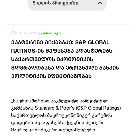
1786173233
ეკონომიკა
ᲔᲙᲐᲢᲔᲠᲘᲜᲔ ᲛᲘᲥᲐᲑᲐᲫᲔ: S&P GLOBAL
RATINGS-ᲘᲡ ᲨᲔᲤᲐᲡᲔᲑᲐ ᲐᲓᲐᲡᲢᲣᲠᲔᲑᲡ
ᲡᲐᲥᲐᲠᲗᲕᲔᲚᲝᲡ ᲔᲙᲝᲜᲝᲛᲘᲙᲘᲡ
ᲛᲓᲒᲠᲐᲓᲝᲑᲐᲡᲐ ᲓᲐ ᲔᲠᲝᲕᲜᲣᲚᲘ ᲑᲐᲜᲙᲘᲡ
ᲞᲝᲚᲘᲢᲘᲙᲘᲡ ᲔᲤᲔᲥᲢᲘᲐᲜᲝᲑᲐᲡ
„საერთაშორისო საკრედიტო სარეიტინგო
კომპანია Standard & Poor’s (S&P Global Ratings)
საქართველოს მაკროეკონომიკურ გარემოს
დადებითად აფასებს.
ქვეყნის ძლიერი
მაკროეკონომიკური ფუნდამენტური