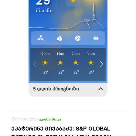
1786173233
ეკონომიკა
ᲔᲙᲐᲢᲔᲠᲘᲜᲔ ᲛᲘᲥᲐᲑᲐᲫᲔ: S&P GLOBAL