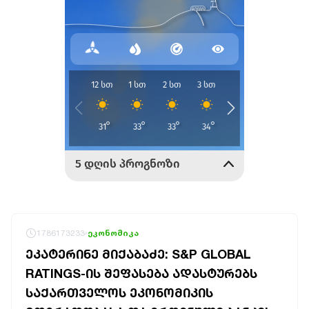
1786173233
ეკონომიკა
ᲔᲙᲐᲢᲔᲠᲘᲜᲔ ᲛᲘᲥᲐᲑᲐᲫᲔ: S&P GLOBAL
RATINGS-ᲘᲡ ᲨᲔᲤᲐᲡᲔᲑᲐ ᲐᲓᲐᲡᲢᲣᲠᲔᲑᲡ
ᲡᲐᲥᲐᲠᲗᲕᲔᲚᲝᲡ ᲔᲙᲝᲜᲝᲛᲘᲙᲘᲡ