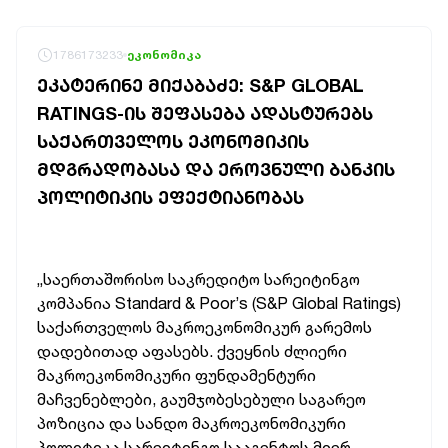
1786173233
ეკონომიკა
ᲔᲙᲐᲢᲔᲠᲘᲜᲔ ᲛᲘᲥᲐᲑᲐᲫᲔ: S&P GLOBAL
RATINGS-ᲘᲡ ᲨᲔᲤᲐᲡᲔᲑᲐ ᲐᲓᲐᲡᲢᲣᲠᲔᲑᲡ
ᲡᲐᲥᲐᲠᲗᲕᲔᲚᲝᲡ ᲔᲙᲝᲜᲝᲛᲘᲙᲘᲡ
ᲛᲓᲒᲠᲐᲓᲝᲑᲐᲡᲐ ᲓᲐ ᲔᲠᲝᲕᲜᲣᲚᲘ ᲑᲐᲜᲙᲘᲡ
ᲞᲝᲚᲘᲢᲘᲙᲘᲡ ᲔᲤᲔᲥᲢᲘᲐᲜᲝᲑᲐᲡ
„საერთაშორისო საკრედიტო სარეიტინგო
კომპანია Standard & Poor’s (S&P Global Ratings)
საქართველოს მაკროეკონომიკურ გარემოს
დადებითად აფასებს.
ქვეყნის ძლიერი
მაკროეკონომიკური ფუნდამენტური
მაჩვენებლები, გაუმჯობესებული საგარეო
პოზიცია და სანდო მაკროეკონომიკური
პოლიტიკა სარეიტინგო სააგენტოს მიერ