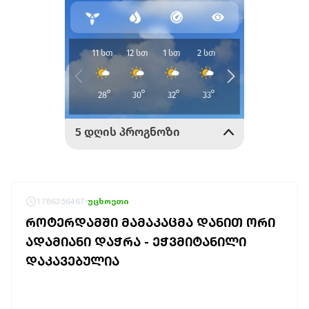
1786256467
უცხოეთი
ᲠᲝᲢᲔᲠᲓᲐᲛᲨᲘ ᲛᲐᲛᲐᲙᲐᲪᲛᲐ ᲓᲐᲜᲘᲗ ᲝᲠᲘ
ᲐᲓᲐᲛᲘᲐᲜᲘ ᲓᲐᲭᲠᲐ - ᲔᲭᲕᲛᲘᲢᲐᲜᲘᲚᲘ
ᲓᲐᲙᲐᲕᲔᲑᲣᲚᲘᲐ