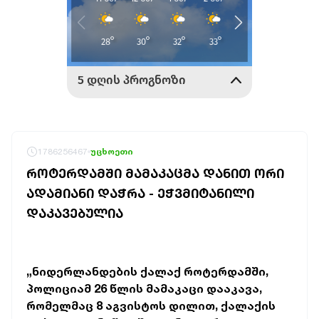
1786256467
უცხოეთი
ᲠᲝᲢᲔᲠᲓᲐᲛᲨᲘ ᲛᲐᲛᲐᲙᲐᲪᲛᲐ ᲓᲐᲜᲘᲗ ᲝᲠᲘ
ᲐᲓᲐᲛᲘᲐᲜᲘ ᲓᲐᲭᲠᲐ - ᲔᲭᲕᲛᲘᲢᲐᲜᲘᲚᲘ
ᲓᲐᲙᲐᲕᲔᲑᲣᲚᲘᲐ
„ნიდერლანდების ქალაქ როტერდამში,
პოლიციამ 26 წლის მამაკაცი დააკავა,
რომელმაც 8 აგვისტოს დილით, ქალაქის