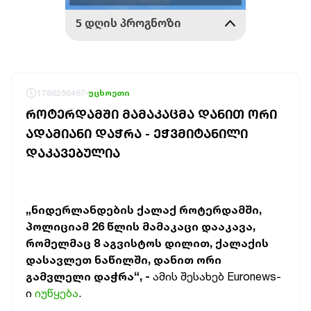
1786256467
უცხოეთი
ᲠᲝᲢᲔᲠᲓᲐᲛᲨᲘ ᲛᲐᲛᲐᲙᲐᲪᲛᲐ ᲓᲐᲜᲘᲗ ᲝᲠᲘ
ᲐᲓᲐᲛᲘᲐᲜᲘ ᲓᲐᲭᲠᲐ - ᲔᲭᲕᲛᲘᲢᲐᲜᲘᲚᲘ
ᲓᲐᲙᲐᲕᲔᲑᲣᲚᲘᲐ
„ნიდერლანდების ქალაქ როტერდამში,
პოლიციამ 26 წლის მამაკაცი დააკავა,
რომელმაც 8 აგვისტოს დილით, ქალაქის
დასავლეთ ნაწილში, დანით ორი
გამვლელი დაჭრა“, -
ამის შესახებ Euronews-
ი
იუწყება
.