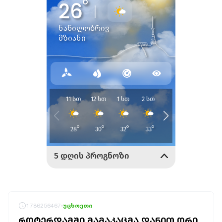
1786256467
უცხოეთი
ᲠᲝᲢᲔᲠᲓᲐᲛᲨᲘ ᲛᲐᲛᲐᲙᲐᲪᲛᲐ ᲓᲐᲜᲘᲗ ᲝᲠᲘ