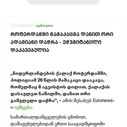
1786256467
უცხოეთი
ᲠᲝᲢᲔᲠᲓᲐᲛᲨᲘ ᲛᲐᲛᲐᲙᲐᲪᲛᲐ ᲓᲐᲜᲘᲗ ᲝᲠᲘ
ᲐᲓᲐᲛᲘᲐᲜᲘ ᲓᲐᲭᲠᲐ - ᲔᲭᲕᲛᲘᲢᲐᲜᲘᲚᲘ
ᲓᲐᲙᲐᲕᲔᲑᲣᲚᲘᲐ
„ნიდერლანდების ქალაქ როტერდამში,
პოლიციამ 26 წლის მამაკაცი დააკავა,
რომელმაც 8 აგვისტოს დილით, ქალაქის
დასავლეთ ნაწილში, დანით ორი
გამვლელი დაჭრა“, -
ამის შესახებ Euronews-
ი
იუწყება
.
სამართალდამცველების ცნობით,
დაშავებულებიდან ერთი საავადმყოფოში