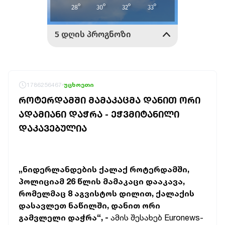
1786256467
უცხოეთი
ᲠᲝᲢᲔᲠᲓᲐᲛᲨᲘ ᲛᲐᲛᲐᲙᲐᲪᲛᲐ ᲓᲐᲜᲘᲗ ᲝᲠᲘ
ᲐᲓᲐᲛᲘᲐᲜᲘ ᲓᲐᲭᲠᲐ - ᲔᲭᲕᲛᲘᲢᲐᲜᲘᲚᲘ
ᲓᲐᲙᲐᲕᲔᲑᲣᲚᲘᲐ
„ნიდერლანდების ქალაქ როტერდამში,
პოლიციამ 26 წლის მამაკაცი დააკავა,
რომელმაც 8 აგვისტოს დილით, ქალაქის
დასავლეთ ნაწილში, დანით ორი
გამვლელი დაჭრა“, -
ამის შესახებ Euronews-