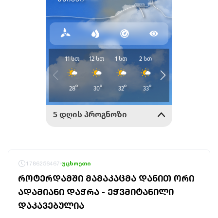
1786256467
უცხოეთი
ᲠᲝᲢᲔᲠᲓᲐᲛᲨᲘ ᲛᲐᲛᲐᲙᲐᲪᲛᲐ ᲓᲐᲜᲘᲗ ᲝᲠᲘ
ᲐᲓᲐᲛᲘᲐᲜᲘ ᲓᲐᲭᲠᲐ - ᲔᲭᲕᲛᲘᲢᲐᲜᲘᲚᲘ
ᲓᲐᲙᲐᲕᲔᲑᲣᲚᲘᲐ