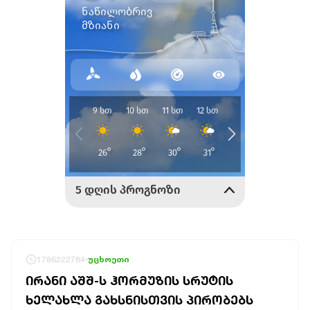
1786222784
უცხოეთი
ᲘᲠᲐᲜᲘ ᲐᲨᲨ-Ს ᲰᲝᲠᲛᲣᲖᲘᲡ ᲡᲠᲣᲢᲘᲡ
ᲮᲔᲚᲐᲮᲚᲐ ᲒᲐᲮᲡᲜᲘᲡᲗᲕᲘᲡ ᲞᲘᲠᲝᲑᲔᲑᲡ