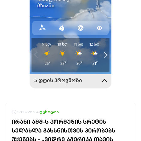
1786222784
უცხოეთი
ᲘᲠᲐᲜᲘ ᲐᲨᲨ-Ს ᲰᲝᲠᲛᲣᲖᲘᲡ ᲡᲠᲣᲢᲘᲡ
ᲮᲔᲚᲐᲮᲚᲐ ᲒᲐᲮᲡᲜᲘᲡᲗᲕᲘᲡ ᲞᲘᲠᲝᲑᲔᲑᲡ
ᲣᲧᲔᲜᲔᲑᲡ - „ᲕᲘᲓᲠᲔ ᲐᲛᲔᲠᲘᲙᲐ ᲗᲐᲕᲘᲡ