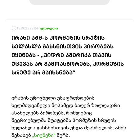
1786222784
უცხოეთი
ᲘᲠᲐᲜᲘ ᲐᲨᲨ-Ს ᲰᲝᲠᲛᲣᲖᲘᲡ ᲡᲠᲣᲢᲘᲡ
ᲮᲔᲚᲐᲮᲚᲐ ᲒᲐᲮᲡᲜᲘᲡᲗᲕᲘᲡ ᲞᲘᲠᲝᲑᲔᲑᲡ
ᲣᲧᲔᲜᲔᲑᲡ - „ᲕᲘᲓᲠᲔ ᲐᲛᲔᲠᲘᲙᲐ ᲗᲐᲕᲘᲡ
ᲥᲪᲔᲕᲐᲡ ᲐᲠ ᲒᲐᲛᲝᲐᲡᲬᲝᲠᲔᲑᲡ, ᲰᲝᲠᲛᲣᲖᲘᲡ
ᲡᲠᲣᲢᲔ ᲐᲠ ᲒᲐᲘᲮᲡᲜᲔᲑᲐ“
ირანის ეროვნული უსაფრთხოების
ხელმძღვანელი მოჰამედ ბაღერ ზოლღადრი
ასახელებს პირობებს, რომლებიც
შეერთებულმა შტატებმა ჰორმუზის სრუტის
ხელახლა გახსნისთვის უნდა შეასრულოს. ამის
შესახებ
„სიენენი“
წერს.