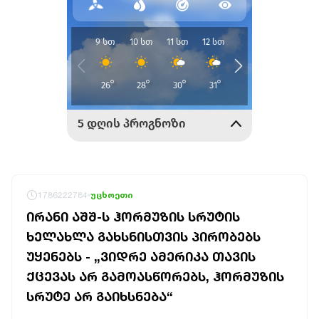
1786222784
უცხოეთი
ᲘᲠᲐᲜᲘ ᲐᲨᲨ-Ს ᲰᲝᲠᲛᲣᲖᲘᲡ ᲡᲠᲣᲢᲘᲡ
ᲮᲔᲚᲐᲮᲚᲐ ᲒᲐᲮᲡᲜᲘᲡᲗᲕᲘᲡ ᲞᲘᲠᲝᲑᲔᲑᲡ
ᲣᲧᲔᲜᲔᲑᲡ - „ᲕᲘᲓᲠᲔ ᲐᲛᲔᲠᲘᲙᲐ ᲗᲐᲕᲘᲡ
ᲥᲪᲔᲕᲐᲡ ᲐᲠ ᲒᲐᲛᲝᲐᲡᲬᲝᲠᲔᲑᲡ, ᲰᲝᲠᲛᲣᲖᲘᲡ
ᲡᲠᲣᲢᲔ ᲐᲠ ᲒᲐᲘᲮᲡᲜᲔᲑᲐ“