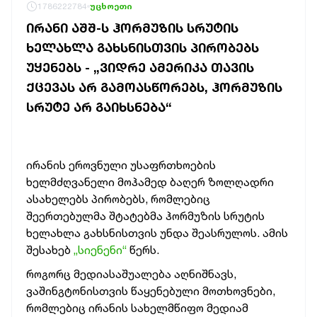
1786222784
უცხოეთი
ᲘᲠᲐᲜᲘ ᲐᲨᲨ-Ს ᲰᲝᲠᲛᲣᲖᲘᲡ ᲡᲠᲣᲢᲘᲡ
ᲮᲔᲚᲐᲮᲚᲐ ᲒᲐᲮᲡᲜᲘᲡᲗᲕᲘᲡ ᲞᲘᲠᲝᲑᲔᲑᲡ
ᲣᲧᲔᲜᲔᲑᲡ - „ᲕᲘᲓᲠᲔ ᲐᲛᲔᲠᲘᲙᲐ ᲗᲐᲕᲘᲡ
ᲥᲪᲔᲕᲐᲡ ᲐᲠ ᲒᲐᲛᲝᲐᲡᲬᲝᲠᲔᲑᲡ, ᲰᲝᲠᲛᲣᲖᲘᲡ
ᲡᲠᲣᲢᲔ ᲐᲠ ᲒᲐᲘᲮᲡᲜᲔᲑᲐ“
ირანის ეროვნული უსაფრთხოების
ხელმძღვანელი მოჰამედ ბაღერ ზოლღადრი
ასახელებს პირობებს, რომლებიც
შეერთებულმა შტატებმა ჰორმუზის სრუტის
ხელახლა გახსნისთვის უნდა შეასრულოს. ამის
შესახებ
„სიენენი“
წერს.
როგორც მედიასაშუალება აღნიშნავს,
ვაშინგტონისთვის წაყენებული მოთხოვნები,
რომლებიც ირანის სახელმწიფო მედიამ