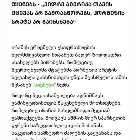
ᲣᲧᲔᲜᲔᲑᲡ - „ᲕᲘᲓᲠᲔ ᲐᲛᲔᲠᲘᲙᲐ ᲗᲐᲕᲘᲡ
ᲥᲪᲔᲕᲐᲡ ᲐᲠ ᲒᲐᲛᲝᲐᲡᲬᲝᲠᲔᲑᲡ, ᲰᲝᲠᲛᲣᲖᲘᲡ
ᲡᲠᲣᲢᲔ ᲐᲠ ᲒᲐᲘᲮᲡᲜᲔᲑᲐ“
ირანის ეროვნული უსაფრთხოების
ხელმძღვანელი მოჰამედ ბაღერ ზოლღადრი
ასახელებს პირობებს, რომლებიც
შეერთებულმა შტატებმა ჰორმუზის სრუტის
ხელახლა გახსნისთვის უნდა შეასრულოს. ამის
შესახებ
„სიენენი“
წერს.
როგორც მედიასაშუალება აღნიშნავს,
ვაშინგტონისთვის წაყენებული მოთხოვნები,
რომლებიც ირანის სახელმწიფო მედიამ
გამოაქვეყნა, მოიცავს აშშ-ის მიერ სპარსეთის
ყურეში საზღვაო ბლოკადის მოხსნას,
საკუთარი სამხედრო ძალების გაყვანასა და