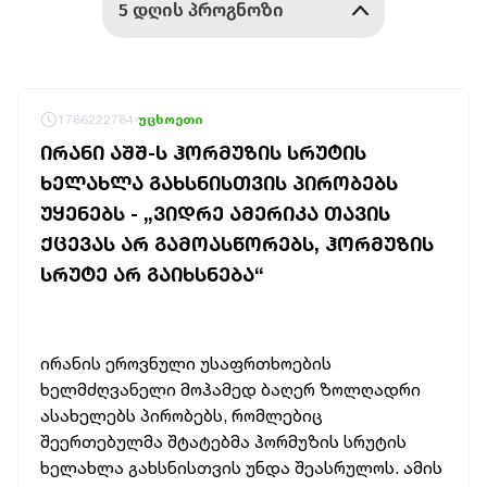
1786222784
უცხოეთი
ᲘᲠᲐᲜᲘ ᲐᲨᲨ-Ს ᲰᲝᲠᲛᲣᲖᲘᲡ ᲡᲠᲣᲢᲘᲡ
ᲮᲔᲚᲐᲮᲚᲐ ᲒᲐᲮᲡᲜᲘᲡᲗᲕᲘᲡ ᲞᲘᲠᲝᲑᲔᲑᲡ
ᲣᲧᲔᲜᲔᲑᲡ - „ᲕᲘᲓᲠᲔ ᲐᲛᲔᲠᲘᲙᲐ ᲗᲐᲕᲘᲡ
ᲥᲪᲔᲕᲐᲡ ᲐᲠ ᲒᲐᲛᲝᲐᲡᲬᲝᲠᲔᲑᲡ, ᲰᲝᲠᲛᲣᲖᲘᲡ
ᲡᲠᲣᲢᲔ ᲐᲠ ᲒᲐᲘᲮᲡᲜᲔᲑᲐ“
ირანის ეროვნული უსაფრთხოების
ხელმძღვანელი მოჰამედ ბაღერ ზოლღადრი
ასახელებს პირობებს, რომლებიც
შეერთებულმა შტატებმა ჰორმუზის სრუტის
ხელახლა გახსნისთვის უნდა შეასრულოს. ამის