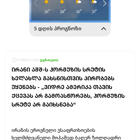
1786222784
უცხოეთი
ᲘᲠᲐᲜᲘ ᲐᲨᲨ-Ს ᲰᲝᲠᲛᲣᲖᲘᲡ ᲡᲠᲣᲢᲘᲡ
ᲮᲔᲚᲐᲮᲚᲐ ᲒᲐᲮᲡᲜᲘᲡᲗᲕᲘᲡ ᲞᲘᲠᲝᲑᲔᲑᲡ
ᲣᲧᲔᲜᲔᲑᲡ - „ᲕᲘᲓᲠᲔ ᲐᲛᲔᲠᲘᲙᲐ ᲗᲐᲕᲘᲡ
ᲥᲪᲔᲕᲐᲡ ᲐᲠ ᲒᲐᲛᲝᲐᲡᲬᲝᲠᲔᲑᲡ, ᲰᲝᲠᲛᲣᲖᲘᲡ
ᲡᲠᲣᲢᲔ ᲐᲠ ᲒᲐᲘᲮᲡᲜᲔᲑᲐ“
ირანის ეროვნული უსაფრთხოების
ხელმძღვანელი მოჰამედ ბაღერ ზოლღადრი