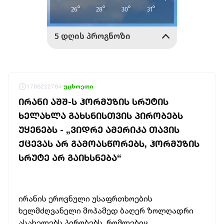
1786222784
უცხოეთი
ᲘᲠᲐᲜᲘ ᲐᲨᲨ-Ს ᲰᲝᲠᲛᲣᲖᲘᲡ ᲡᲠᲣᲢᲘᲡ
ᲮᲔᲚᲐᲮᲚᲐ ᲒᲐᲮᲡᲜᲘᲡᲗᲕᲘᲡ ᲞᲘᲠᲝᲑᲔᲑᲡ
ᲣᲧᲔᲜᲔᲑᲡ - „ᲕᲘᲓᲠᲔ ᲐᲛᲔᲠᲘᲙᲐ ᲗᲐᲕᲘᲡ
ᲥᲪᲔᲕᲐᲡ ᲐᲠ ᲒᲐᲛᲝᲐᲡᲬᲝᲠᲔᲑᲡ, ᲰᲝᲠᲛᲣᲖᲘᲡ
ᲡᲠᲣᲢᲔ ᲐᲠ ᲒᲐᲘᲮᲡᲜᲔᲑᲐ“
ირანის ეროვნული უსაფრთხოების
ხელმძღვანელი მოჰამედ ბაღერ ზოლღადრი
ასახელებს პირობებს, რომლებიც