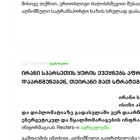
მისივე
თქმით,
ერთობლივი
ძალისხმევით
შესა
აღნიშნული
სატრანსპორტო
ხაზის
სრულად
დას
1786049765
უცხოეთი
ᲘᲠᲐᲜᲘ ᲡᲞᲐᲠᲡᲔᲗᲘᲡ ᲧᲣᲠᲘᲡ ᲥᲕᲔᲧᲜᲔᲑᲡ ᲐᲤ
ᲓᲐᲐᲠᲬᲛᲣᲜᲔᲑᲔᲜ, ᲗᲔᲘᲠᲐᲜᲘ ᲛᲐᲗ ᲡᲢᲠᲐᲢᲔ
ირანი 
ისინი 
და დიპლომატიაზე გადასვლაში ვერ დაარწმ
ენერგეტიკულ და წყალმომარაგების ინფრ
ინფორმაციას Reuters-ი
ავრცელებს.
გამოცემის ცნობით, აღნიშნული გაფრთხილება 