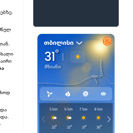
ებზე.
იშნულ
თან.
 ახალი
ნაირი
და
უხოდ
 და
ოდა.
ს