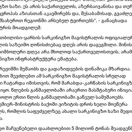
გზო
ხაზი.
ეს
არის
საქართველოს,
აზერბაიჯანისა
და
თუ
ევროპას
აზიასთან
აკავშირებს
და,
შესაბამისად,
გვაძლე
მსახუროთ
რეგიონში
არსებულ
ტვირთებს“, - განაცხადა
სტრის
მოადგილემ.
-თბილისი-ყარსის
სარკინიგზო
მაგისტრალის
ოფიციალუ
ლის
საზეიმო
ღონისძიებაც
დღეს
არის
დაგეგმილი.
მინი
სიმბოლური
დღეა
არა
მხოლოდ
საქართველოსთვის,
არა
ნიგზო
ინფრასტრუქტურა
ემატება.
რეჟიმში
მუშაობს
და
გადაზიდვების
დინამიკა
მზარდია.
ობით
შევძლებთ
ამ
სარკინიგზო
მაგისტრალის
სრულად
ი
ჩატარდა
იმისთვის,
რომ
მარაბდა-კარწახის
სარკინიგ
იყო.
წლების
განმავლობაში
არაერთი
მასშტაბური
ინიცი
ბოლო
ერთი
წლის
განმავლობაში
გაწეულ
სამუშაოებს.
ემიერ-მინისტრის
ბაქოში
ვიზიტის
დროს
ხელი
მოეწერა
ს,
რომლის
საფუძველზეც
ახალი
სარკინიგზო
ხაზი
შედი
ა.
ტო
მაჩვენებელი
დაახლოებით
5
მილიონ
ტონას
შეადგენს