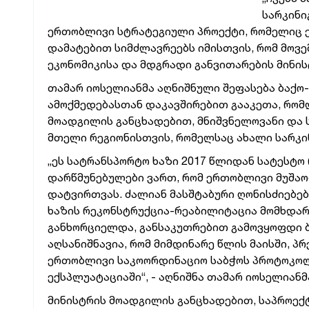
სარკინი
ერთობლივი
სტრატეგიული
პროექტი,
რომელიც
დამატებით
სიმძლავრეებს
იმისთვის,
რომ
მოვე
ეკონომიკისა
და
მდგრადი
განვითარების
მინი
თამარ
იოსელიანმა
აღნიშნული
შეფასება
ბაქო
ამოქმედებასთან
დაკავშირებით
გააკეთა,
რომ
მოადგილის
განცხადებით, მნიშვნელოვანი
და
მთელი
რეგიონისთვის,
რომელსაც
ახალი
სარკი
„ეს
სატრანსპორტო
ხაზი
2017
წლიდან
სატესტო
დარწმუნებულები
ვართ,
რომ
ერთობლივი
მუშა
დატვირთვას.
ძალიან
მასშტაბური
ღონისძიებებ
ხაზის
რეკონსტრუქცია-რეაბილიტაცია
მომხდარ
განხორციელდა,
განსაკუთრებით
გამოვყოფდი
აღსანიშნავია,
რომ
მიმდინარე
წლის
მაისში,
პრ
ერთობლივი
საკოორდინაციო
საბჭოს
პროტოკოლ
ექსპლუატაციაში“, -
აღნიშნა
თამარ
იოსელიანმ
მინისტრის
მოადგილის
განცხადებით,
საპროექ