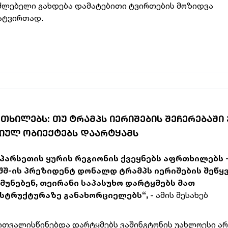
ძლებელი
გახდება
დამატებითი
ტვირთების
მოზიდვა
ატვირთად.
ᲠᲗᲮᲘᲚᲔᲑᲡ: ᲗᲣ ᲢᲠᲐᲛᲞᲡ ᲘᲔᲠᲘᲨᲔᲑᲘᲡ ᲨᲔᲩᲔᲠᲔᲑᲐᲨᲘ
ᲒᲘᲣᲚ ᲝᲑᲘᲔᲥᲢᲔᲑᲡ ᲓᲐᲐᲠᲢᲧᲐᲛᲡ
სპარსეთის ყურის რეგიონის ქვეყნებს აფრთხილებს 
აშშ-ის პრეზიდენტ დონალდ ტრამპს იერიშების შეწყ
უნებენ, თეირანი საპასუხო დარტყმებს მათ
ასტრუქტურაზე განახორციელებს“,
- ამის შესახებ
ითვალისწინებდა დარტყმებს ვაშინგტონის უახლოესი არ