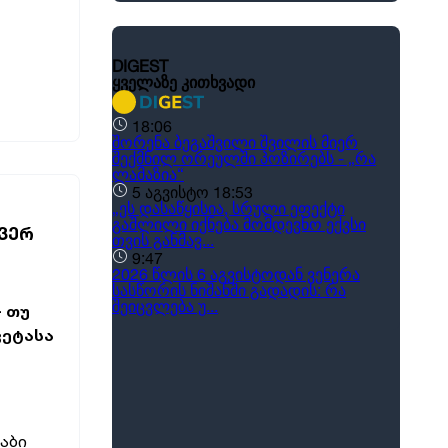
 ᲕᲔᲠ
- თუ
ვეტასა
აბი