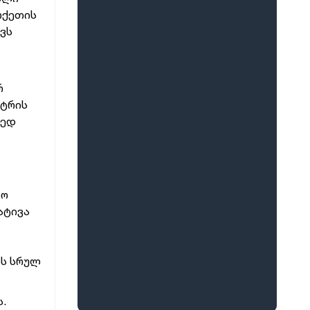
რქეთის
ვს
რ
სტრის
მედ
ზო
ატივა
ს
სრულ
.