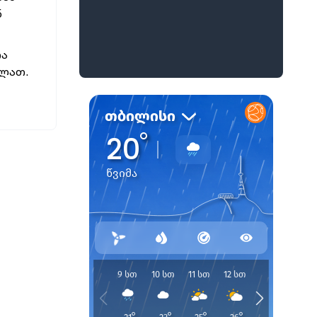
ნ
თა
ილათ.