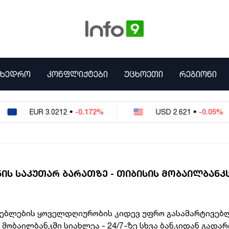
ᲛᲮᲔᲓᲠᲝ
ᲙᲝᲜᲤᲚᲘᲥᲢᲔᲑᲘ
ᲣᲪᲮᲝᲔᲗᲘ
ᲠᲔᲒᲘᲝᲜᲘ
EUR
3.0212
•
-0.172%
USD
2.621
•
-0.05%
ᲘᲡ ᲡᲐᲙᲣᲗᲐᲠ ᲑᲐᲠᲐᲗᲖᲔ - ᲗᲘᲑᲘᲡᲘᲡ ᲛᲝᲑᲐᲘᲚᲑᲐᲜᲙ
ებლების ყოველდღიურობის კიდევ უფრო გასამარტივებ
ს
მობაილბანკში სიახლეა - 24/7-ზე სხვა ბანკიდან გადარ