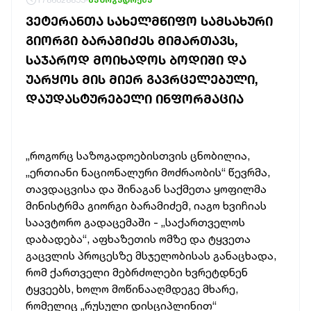
ᲕᲔᲢᲔᲠᲐᲜᲗᲐ ᲡᲐᲮᲔᲚᲛᲬᲘᲤᲝ ᲡᲐᲛᲡᲐᲮᲣᲠᲘ
ᲒᲘᲝᲠᲒᲘ ᲑᲐᲠᲐᲛᲘᲫᲔᲡ ᲛᲘᲛᲐᲠᲗᲐᲕᲡ,
ᲡᲐᲯᲐᲠᲝᲓ ᲛᲝᲘᲮᲐᲓᲝᲡ ᲑᲝᲓᲘᲨᲘ ᲓᲐ
ᲣᲐᲠᲧᲝᲡ ᲛᲘᲡ ᲛᲘᲔᲠ ᲒᲐᲕᲠᲪᲔᲚᲔᲑᲣᲚᲘ,
ᲓᲐᲣᲓᲐᲡᲢᲣᲠᲔᲑᲔᲚᲘ ᲘᲜᲤᲝᲠᲛᲐᲪᲘᲐ
„როგორც საზოგადოებისთვის ცნობილია,
„ერთიანი ნაციონალური მოძრაობის“ წევრმა,
თავდაცვისა და შინაგან საქმეთა ყოფილმა
მინისტრმა გიორგი ბარამიძემ, იაგო ხვიჩიას
საავტორო გადაცემაში - „საქართველოს
დაბადება“, აფხაზეთის ომზე და ტყვეთა
გაცვლის პროცესზე მსჯელობისას განაცხადა,
რომ ქართველი მებრძოლები ხვრეტდნენ
ტყვეებს, ხოლო მოწინააღმდეგე მხარე,
რომელიც „რუსული დისციპლინით“