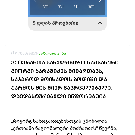
1786028853
საზოგადოება
ᲕᲔᲢᲔᲠᲐᲜᲗᲐ ᲡᲐᲮᲔᲚᲛᲬᲘᲤᲝ ᲡᲐᲛᲡᲐᲮᲣᲠᲘ
ᲒᲘᲝᲠᲒᲘ ᲑᲐᲠᲐᲛᲘᲫᲔᲡ ᲛᲘᲛᲐᲠᲗᲐᲕᲡ,
ᲡᲐᲯᲐᲠᲝᲓ ᲛᲝᲘᲮᲐᲓᲝᲡ ᲑᲝᲓᲘᲨᲘ ᲓᲐ
ᲣᲐᲠᲧᲝᲡ ᲛᲘᲡ ᲛᲘᲔᲠ ᲒᲐᲕᲠᲪᲔᲚᲔᲑᲣᲚᲘ,
ᲓᲐᲣᲓᲐᲡᲢᲣᲠᲔᲑᲔᲚᲘ ᲘᲜᲤᲝᲠᲛᲐᲪᲘᲐ
„როგორც საზოგადოებისთვის ცნობილია,
„ერთიანი ნაციონალური მოძრაობის“ წევრმა,