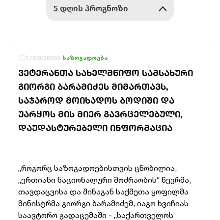
1786028853
საზოგადოება
ᲕᲔᲢᲔᲠᲐᲜᲗᲐ ᲡᲐᲮᲔᲚᲛᲬᲘᲤᲝ ᲡᲐᲛᲡᲐᲮᲣᲠᲘ
ᲒᲘᲝᲠᲒᲘ ᲑᲐᲠᲐᲛᲘᲫᲔᲡ ᲛᲘᲛᲐᲠᲗᲐᲕᲡ,
ᲡᲐᲯᲐᲠᲝᲓ ᲛᲝᲘᲮᲐᲓᲝᲡ ᲑᲝᲓᲘᲨᲘ ᲓᲐ
ᲣᲐᲠᲧᲝᲡ ᲛᲘᲡ ᲛᲘᲔᲠ ᲒᲐᲕᲠᲪᲔᲚᲔᲑᲣᲚᲘ,
ᲓᲐᲣᲓᲐᲡᲢᲣᲠᲔᲑᲔᲚᲘ ᲘᲜᲤᲝᲠᲛᲐᲪᲘᲐ
„როგორც საზოგადოებისთვის ცნობილია,
„ერთიანი ნაციონალური მოძრაობის“ წევრმა,
თავდაცვისა და შინაგან საქმეთა ყოფილმა
მინისტრმა გიორგი ბარამიძემ, იაგო ხვიჩიას
საავტორო გადაცემაში - „საქართველოს