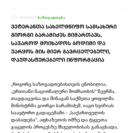
1786028853
საზოგადოება
ᲕᲔᲢᲔᲠᲐᲜᲗᲐ ᲡᲐᲮᲔᲚᲛᲬᲘᲤᲝ ᲡᲐᲛᲡᲐᲮᲣᲠᲘ
ᲒᲘᲝᲠᲒᲘ ᲑᲐᲠᲐᲛᲘᲫᲔᲡ ᲛᲘᲛᲐᲠᲗᲐᲕᲡ,
ᲡᲐᲯᲐᲠᲝᲓ ᲛᲝᲘᲮᲐᲓᲝᲡ ᲑᲝᲓᲘᲨᲘ ᲓᲐ
ᲣᲐᲠᲧᲝᲡ ᲛᲘᲡ ᲛᲘᲔᲠ ᲒᲐᲕᲠᲪᲔᲚᲔᲑᲣᲚᲘ,
ᲓᲐᲣᲓᲐᲡᲢᲣᲠᲔᲑᲔᲚᲘ ᲘᲜᲤᲝᲠᲛᲐᲪᲘᲐ
„როგორც საზოგადოებისთვის ცნობილია,
„ერთიანი ნაციონალური მოძრაობის“ წევრმა,
თავდაცვისა და შინაგან საქმეთა ყოფილმა
მინისტრმა გიორგი ბარამიძემ, იაგო ხვიჩიას
საავტორო გადაცემაში - „საქართველოს
დაბადება“, აფხაზეთის ომზე და ტყვეთა
გაცვლის პროცესზე მსჯელობისას განაცხადა,