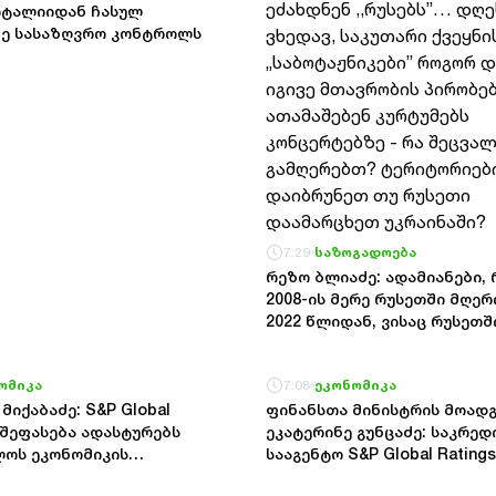
იტალიიდან ჩასულ
ილია კორუფცია
ზე სასაზღვრო კონტროლს
7:29
საზოგადოება
რეზო ბლიაძე: ადამიანები,
2008-ის მერე რუსეთში მღე
2022 წლიდან, ვისაც რუსეთშ
არასდროს უმღერია იმათ ე
,,რუსებს”… დღეს კი ვხედავ,
ომიკა
7:08
ეკონომიკა
ქვეყნის „საბოტაჟნიკები” რ
მიქაბაძე: S&P Global
დადიან იგივე მთავრობის პ
ფინანსთა მინისტრის მოად
ს შეფასება ადასტურებს
და ათამაშებენ კურტუმებს
ეკატერინე გუნცაძე: საკრე
ლოს ეკონომიკის
კონცერტებზე - რა შეცვალეთ
სააგენტო S&P Global Ratings
სა და ეროვნული ბანკის
გამღერებთ? ტერიტორიები 
შეფასებით, საქართველო კ