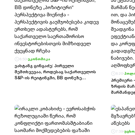
აქტის ჩამდენი, სხვა არაერთ
დანაშაულში მხილებული და ამ
დრომდე დაუსჯელობის სინდრომის
გამო გათავხედებული - გია ბარამიძე!
8:50
ეკონომიკა
ვახტანგ ცინცაძე: პირველი
შემთხვევაა, როდესაც საქართველოს
8:20
პოლი
S&P-ის რეიტინგში, BB დონეზე
პრემიერი 
„პოზიტიური“ პერსპექტივა მიენიჭა -
ზრდის მაჩ
პერსპექტივის გაუმჯობესება კიდევ
შარშანდელ
ერთხელ ადასტურებს, რომ
წელიწადი 
საქართველო საერთაშორისო
პირველი 6
ინვესტორებისთვის მიმზიდველ
ეკონომიკუ
ქვეყნად რჩება
ამის მიზე
პოლიტიკა 
გადადგმუ
7:39
უცხო
ნაბიჯები.