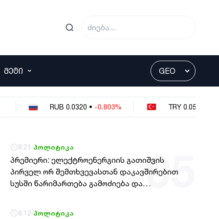
მაშინაც ქართულ ჯარს „ნაციონალური
44 წუთის წინ
უცხოეთი
03
მოძრაობის“ წარმომადგენლებმა ომის
მასკმა უკრაინას რუსეთზე საჰაერო
დანაშაულის ჩადენა დააბრალეს
იერიშებისთვის Starlink-ის გამოყენება
აუკრძალა
ᲛᲔᲢᲘ
56 წუთის წინ
პოლიტიკა
04
პრემიერი - ხოშტარია, რომელიც დღეს
დანიშნული ჰყავთ მის პატრონებს მთავარ
RUB
0.0320
•
-0.803%
TRY
0.0549
•
-0.364%
რუსოფობად, გამოდიოდა 2008-2012 წლებში
და აცხადებდა, რომ რუსი ტურისტი და
რუსული ფული არ იყო პრობლემა, პირიქით,
8:21
პოლიტიკა
05
მიესალმებოდნენ, 2008-2012 წლებში რომ
პრემიერი: ელექტროენერგიის გათიშვის
გამოდიოდი და მიესალმებოდი რუს
პირველ ორ შემთხვევასთან დაკავშირებით
ტურისტსაც, რუსულ ფულსაც და ყველაფერ
სუსში წარიმართება გამოძიება და
რუსულს და ახლა ქორწილებს რომ აქციებს
ინფორმაციას მოგვიანებით დეტალურად
უწყობ, ეს არის უცხოელი აგენტის
წარვუდგენთ საზოგადოებას, მესამე
სამარცხვინო ბედი
8:12
პოლიტიკა
გათიშვას ჰქონდა კონკრეტული მიზეზი -