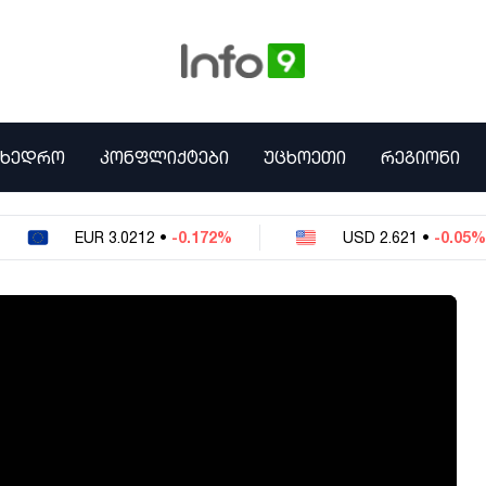
ᲛᲮᲔᲓᲠᲝ
ᲙᲝᲜᲤᲚᲘᲥᲢᲔᲑᲘ
ᲣᲪᲮᲝᲔᲗᲘ
ᲠᲔᲒᲘᲝᲜᲘ
EUR
3.0212
•
-0.172%
USD
2.621
•
-0.05%