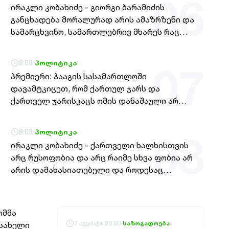
06
ირაკლი კობახიძე - გიორგი ბარამიძის
კონკრეტული სარეაბილიტაციო სამუშაოები
განცხადება მორალურად არის ამაზრზენი და
ენგურჰესზე
სამარცხვინო, სამართლებრივ მხარეს რაც
შეეხება, ამას შესაბამისი უწყებები
დაადგენენ
8:09
პოლიტიკა
07
პრემიერი: ჰააგის სასამართლოში
დავამტკიცეთ, რომ ქართულ ჯარს და
ქართველ ჯარისკაცს ომის დანაშაული არ
ჩაუდენია და სტრასბურგის სასამართლოში
დავამტკიცეთ, რომ ქართველ ჯარისკაცს
8:03
პოლიტიკა
08
ადამიანის უფლებები არ დაურღვევია, ეს
ირაკლი კობახიძე - ქართველი ხალხისთვის
აჩვენებს, თუ როგორია ჩვენი ხელისუფლების
არც რუსოფობია და არც რაიმე სხვა ფობია არ
დამოკიდებულება საკუთარი ქვეყნის
არის დამახასიათებელი და როდესაც
ეროვნული ინტერესების მიმართ
ხელოვნურად ცდილობ, გააღვივო რუსოფობია
ქვეყანაში, ეს ნიშნავს იმას, რომ საკუთარ
8:01
პოლიტიკა
09
ქვეყანას უწყობ პროვოკაციას
პრემიერი - რუსეთმა განახორციელა
7 აგვისტო 20:00
საზოგადოება
საქართველოს ტერიტორიების 20%-ის