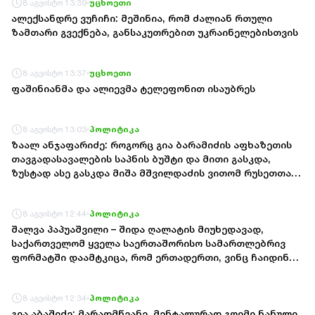
8 აგვისტო 13:39
უცხოეთი
ალექსანდრე ვუჩიჩი: მეშინია, რომ ძალიან რთული
ზამთარი გვექნება, განსაკუთრებით უკრაინელებისთვის
8 აგვისტო 13:37
უცხოეთი
ფაშინიანმა და ალიევმა ტელეფონით ისაუბრეს
8 აგვისტო 13:03
პოლიტიკა
ზაალ ანჯაფარიძე: როგორც გია ბარამიძის აფხაზეთის
თავგადასავალების საპნის ბუშტი და მითი გასკდა,
ზუსტად ასე გასკდა მიშა მშვილდაძის ვითომ რუსეთთან
მებრძოლის მითი, ისევე როგორც ცოტა ხანში ვიხილავთ
სხვა ვითომ „ანტირუსების“ მითების და ბუშტების
8 აგვისტო 12:44
პოლიტიკა
გასკდომის სერიას
შალვა პაპუაშვილი – შიდა ღალატის მიუხედავად,
საქართველომ ყველა საერთაშორისო სამართლებრივ
ფორმატში დაამტკიცა, რომ ერთადერთი, ვინც ჩაიდინა
სამხედრო დანაშაულები, იყო რუსეთი
8 აგვისტო 12:34
პოლიტიკა
გია აბაშიძე: მარადმწვანე, მენტალურად გოიმი ნანული