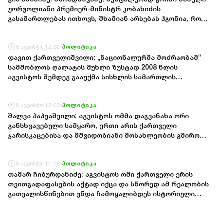
ჟორჟოლიანი პრემიერ-მინისტრ კობახიძის
გასამართლებას ითხოვს, შხამიან არსებას ჰგონია, რომ
ოდესმე მისი ექსმეუღლის, ნაცჯალათ ერეკლე კოდუას
ხანა დადგება საქართველოში
8 აგვისტო 12:32
პოლიტიკა
დავით ქართველიშვილი: „ნაციონალურმა მოძრაობამ“
სამშობლოს ღალატის მუხლი ზუსტად 2008 წლის
აგვისტოს შემდეგ გააუქმა სისხლის სამართლის
კოდექსიდან, იმდენად შეაშინა თავიანთ რიგებში
ღალატის გრადუსმა - ამ მუხლს თუნდაც თეორიულად,
8 აგვისტო 12:03
პოლიტიკა
რომელი მათგანი გადაურჩებოდა, მოვიდა ეს
ხელისუფლება, არა უშეცდომო, მაგრამ გულწრფელი,
შალვა პაპუაშვილი: აგვისტოს ომმა დაგვანახა ორი
თუნდაც საკუთარი შეცდომების აღიარებაში და
განსხვავებული სამყარო, ერთი არის ქართველი
აღადგინა სამშობლოს ღალატის მუხლი
ჯარისკაცებისა და მშვიდობიანი მოსახლეობის გმირობა
და თავდადება და მეორე - მარიონეტული რეჟიმის
მოღალატეობრივი არსი
8 აგვისტო 11:58
პოლიტიკა
თამარ ჩიბურდანიძე: აგვისტოს ომი ქართველი ერის
თვითგადაფასების აქტად იქცა და სწორედ ამ რეალობის
გათვალისწინებით უნდა ჩამოყალიბდეს ისტორიული
ნარატივი, უპირველეს ყოვლისა, ახალგაზრდობისთვის
სასწავლო სახელმძღვანელოებით