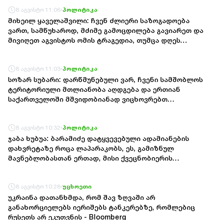
8 აგვისტო 11:06
პოლიტიკა
მიხეილ ყაველაშვილი: ჩვენ ძლიერი საზოგადოება
ვართ, სამწუხაროდ, მძიმე გამოცდილება გავიარეთ და
მივიღეთ აგვისტოს ომის ტრაგედია, თუმცა დღეს
საქართველო გაძლიერებულია
8 აგვისტო 11:03
პოლიტიკა
სოზარ სუბარი: დარწმუნებული ვარ, ჩვენი სამშობლოს
ტერიტორიული მთლიანობა აღდგება და ერთიან
საქართველოში მშვიდობიანად ვიცხოვრებთ
ქართველებიც, აფხაზებიც, ოსებიც და საქართველოს
ყველა მოქალაქე, მიუხედავად ეროვნებისა
8 აგვისტო 10:32
პოლიტიკა
ჯაბა ხუბუა: ბარამიძე დატყვევებული ადამიანების
დახვრეტაზე როცა ლაპარაკობს, ეს, გამიზნულ
მავნებლობასთან ერთად, მისი ქვეცნობიერის
ამოძახილია - საკუთარი ხელწერის სხვისთვის
მიკუთვნების აქტი
8 აგვისტო 10:28
უცხოეთი
უკრაინა დათანხმდა, რომ შავ ზღვაში არ
განახორციელებს იერიშებს ტანკერებზე, რომლებიც
რუსეთს არ ეკუთვნის - Bloomberg