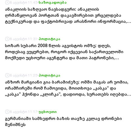
8 აგვისტო 11:45
საზოგადოება
ანაკლიის საზღვაო ნავსადგური: ანაკლიის
ღრმაწყლოვან პორტთან დაკავშირებით ვრცელდება
ტექნიკურად და ფაქტობრივად არასწორი ინფორმაცია,
თითქოს პროექტის პარამეტრები შემცირდა და პორტის
შესაძლებლობები შეიზღუდა, ეს ინფორმაცია არ
8 აგვისტო 11:31
პოლიტიკა
შეესაბამება რეალობას
სოზარ სუბარი 2008 წლის აგვისტოს ომზე: დღეს,
როდესაც ვუყურებთ, როგორ იქცევიან საქართველოში
მოქმედი უცხოური აგენტურა და მათი პატრონები,
ნათლად ჩანს, რომ მაშინ იყო დაკვეთა - რაც მეტი
იქნებოდა მსხვერპლი, მით უფრო ძნელი იქნებოდა
8 აგვისტო 11:25
პოლიტიკა
შერიგება ქართველებსა და ოსებს, ქართველებსა და
აფხაზებს შორის
ანზორ მარგიანი გია ბარამიძეზე: ომში მაგას არ უომია,
ოჩამჩირეში რომ ჩამოვიდა, მოითხოვა „კასკა“ და
„კასკა“ ჰქონდა „კლიჩკა“, დადიოდა, სურათებს იღებდა
და გამორბოდა თბილისში, იცრუა და ტყუილი თქვა, რომ
ქართველები ტყვეებს ხვრეტდნენო
8 აგვისტო 11:17
უცხოეთი
გერმანიაში სამხედრო ბაზის თავზე კვლავ დრონები
შენიშნეს